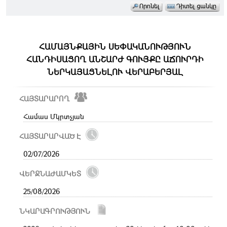
ՀԱՄԱՅՆՔԱՅԻՆ ՍԵՓԱԿԱՆՈՒԹՅՈՒՆ
ՀԱՆԴԻՍԱՑՈՂ ԱՆՇԱՐԺ ԳՈՒՅՔԸ ԱՃՈՒՐԴԻ
ՆԵՐԿԱՅԱՑՆԵԼՈՒ ՎԵՐԱԲԵՐՅԱԼ
ՀԱՅՏԱՐԱՐՈՂ
Համաս Մկրտչյան
ՀԱՅՏԱՐԱՐՎԱԾ Է
02/07/2026
ՎԵՐՋՆԱԺԱՄԿԵՏ
25/08/2026
ՆԿԱՐԱԳՐՈՒԹՅՈՒՆ