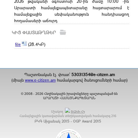
2026 թվականի օգոստոսի 20-ին ժամը 10:00 -ին
Արարատի համայնքապետարանը հայտարարում է
համայնքային սեփականություն հանդիսացող
հողամասերի աճուրդ
ԿԻՑ ՓԱՍՏԱԹՂԹԵՐ
file
(28.4ԿԲ)
Պաշտոնական էլ. փոստ`
53031354@e-citizen.am
(միայն
www.e-citizen.am
համակարգով ծանուցումների համար)
2008 -
2026
Հեղինակային իրավունքները պաշտպանված են
©
ԱՐԱՐԱՏԻ ՀԱՄԱՅՆՔԱՊԵՏԱՐԱՆ
Մշակող
ՏՀԶՎԿ ՀԿ
Համայնքային կառավարման տեղեկատվական համակարգ
216
ԲԿԳ Մրցանակ 2015 - OGP Award 2015