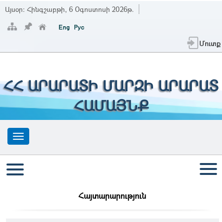
Այսօր:
Հինգշաբթի, 6 Օգոստոսի 2026թ.
Մուտք
ՀՀ ԱՐԱՐԱՏԻ ՄԱՐԶԻ ԱՐԱՐԱՏ
ՀԱՄԱՅՆՔ
Հայտարարություն