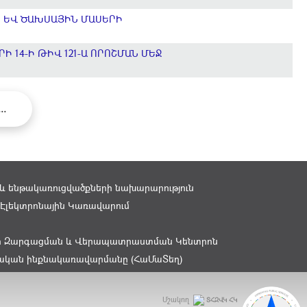
Ն ԵՎ ԾԱԽՍԱՅԻՆ ՄԱՍԵՐԻ
 14-Ի ԹԻՎ 121-Ա ՈՐՈՇՄԱՆ ՄԵՋ
...
 ենթակառուցվածքների նախարարություն
Էլեկտրոնային Կառավարում
ի Զարգացման և Վերապատրաստման Կենտրոն
ղական ինքնակառավարմանը (ՀաՄաՏեղ)
Մշակող
ՏՀԶՎԿ ՀԿ