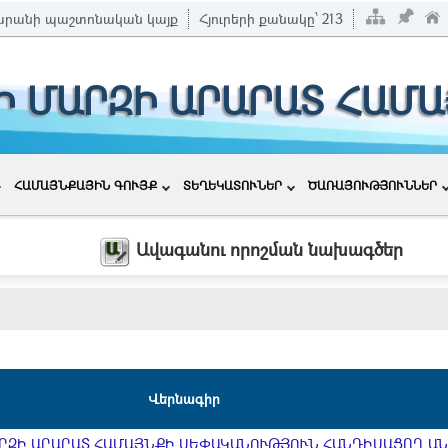
րանի պաշտոնական կայք
Հյուրերի քանակը՝
213
Ի ՄԱՐԶԻ ԱՐԱՐԱՏ ՀԱՄ
ՀԱՄԱՅՆՔԱՅԻՆ ԳՈՒՅՔ
ՏԵՂԵԿԱՏՈՒՆԵՐ
ԾԱՌԱՅՈՒԹՅՈՒՆՆԵՐ
Ավագանու որոշման նախագծեր
Վերնագիր
ՐԶԻ ԱՐԱՐԱՏ ՀԱՄԱՅՆՔԻ ՍԵՓԱԿԱՆՈՒԹՅՈՒՆ ՀԱՆԴԻՍԱՑՈՂ ԱՆ