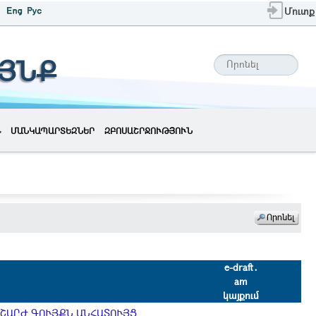
Մուտք
ԱՅՆՔ
ՄԱՆԿԱՊԱՐՏԵԶՆԵՐ
ԶԲՈՍԱՇՐՋՈՒԹՅՈՒՆ
e-draft․
am
կայքում
ՇԱՐԺ ԳՈՒՅՔՆ ԱՆՀԱՏՈՒՅՑ