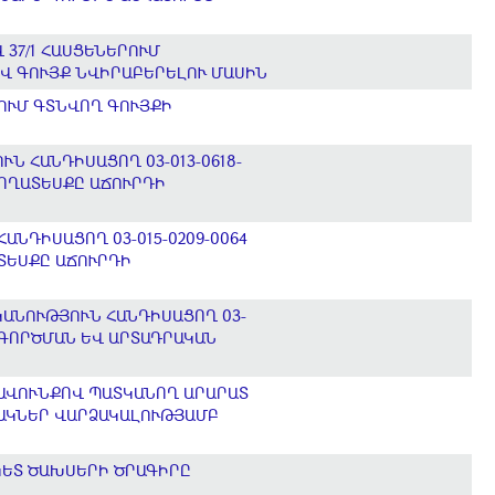
 37/1 ՀԱՍՑԵՆԵՐՈՒՄ
Վ ԳՈՒՅՔ ՆՎԻՐԱԲԵՐԵԼՈՒ ՄԱՍԻՆ
ԵՈՒՄ ԳՏՆՎՈՂ ԳՈՒՅՔԻ
 ՀԱՆԴԻՍԱՑՈՂ 03-013-0618-
ՀՈՂԱՏԵՍՔԸ ԱՃՈՒՐԴԻ
ՆԴԻՍԱՑՈՂ 03-015-0209-0064
ՏԵՍՔԸ ԱՃՈՒՐԴԻ
ԿԱՆՈՒԹՅՈՒՆ ՀԱՆԴԻՍԱՑՈՂ 03-
ԱԳՈՐԾՄԱՆ ԵՎ ԱՐՏԱԴՐԱԿԱՆ
ՐԱՎՈՒՆՔՈՎ ՊԱՏԿԱՆՈՂ ԱՐԱՐԱՏ
ՅԱԿՆԵՐ ՎԱՐՁԱԿԱԼՈՒԹՅԱՄԲ
ԿԵՏ ԾԱԽՍԵՐԻ ԾՐԱԳԻՐԸ