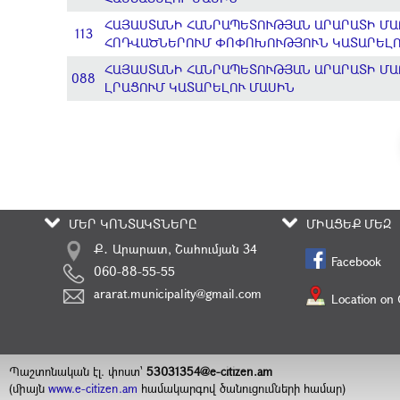
ՀԱՅԱՍՏԱՆԻ ՀԱՆՐԱՊԵՏՈՒԹՅԱՆ ԱՐԱՐԱՏԻ ՄԱ
113
ՀՈԴՎԱԾՆԵՐՈՒՄ ՓՈՓՈԽՈՒԹՅՈՒՆ ԿԱՏԱՐԵԼՈ
ՀԱՅԱՍՏԱՆԻ ՀԱՆՐԱՊԵՏՈՒԹՅԱՆ ԱՐԱՐԱՏԻ ՄԱՐ
088
ԼՐԱՑՈՒՄ ԿԱՏԱՐԵԼՈՒ ՄԱՍԻՆ
ՄԵՐ ԿՈՆՏԱԿՏՆԵՐԸ
ՄԻԱՑԵՔ ՄԵԶ
Ք․ Արարատ, Շահումյան 34
Facebook
060-88-55-55
ararat.municipality@gmail.com
Location on
Պաշտոնական էլ. փոստ`
53031354@e-citizen.am
(միայն
www.e-citizen.am
համակարգով ծանուցումների համար)