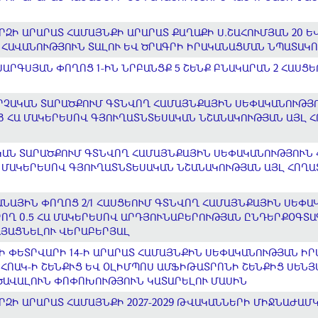
ԶԻ ԱՐԱՐԱՏ ՀԱՄԱՅՆՔԻ ԱՐԱՐԱՏ ՔԱՂԱՔԻ Ս.ՇԱՀՈՒՄՅԱՆ 20 ԵՎ
ՀԱՎԱՆՈՒԹՅՈՒՆ ՏԱԼՈՒ ԵՎ ԾՐԱԳՐԻ ԻՐԱԿԱՆԱՑՄԱՆ ՆՊԱՏԱԿՈ
ԱՐԳՍՅԱՆ ՓՈՂՈՑ 1-ԻՆ ՆՐԲԱՆՑՔ 5 ՇԵՆՔ ԲՆԱԿԱՐԱՆ 2 ՀԱՍՑ
ՉԱԿԱՆ ՏԱՐԱԾՔՈՒՄ ԳՏՆՎՈՂ ՀԱՄԱՅՆՔԱՅԻՆ ՍԵՓԱԿԱՆՈՒԹՅՈՒՆ
58 ՀԱ ՄԱԿԵՐԵՍՈՎ ԳՅՈՒՂԱՏՆՏԵՍԱԿԱՆ ՆՇԱՆԱԿՈՒԹՅԱՆ ԱՅԼ 
ԱՆ ՏԱՐԱԾՔՈՒՄ ԳՏՆՎՈՂ ՀԱՄԱՅՆՔԱՅԻՆ ՍԵՓԱԿԱՆՈՒԹՅՈՒՆ ՀԱ
Ա ՄԱԿԵՐԵՍՈՎ ԳՅՈՒՂԱՏՆՏԵՍԱԿԱՆ ՆՇԱՆԱԿՈՒԹՅԱՆ ԱՅԼ ՀՈՂԱ
ՆԱՅԻՆ ՓՈՂՈՑ 2/1 ՀԱՍՑԵՈՒՄ ԳՏՆՎՈՂ ՀԱՄԱՅՆՔԱՅԻՆ ՍԵՓԱ
ԿՐՈՂ 0.5 ՀԱ ՄԱԿԵՐԵՍՈՎ ԱՐԴՅՈՒՆԱԲԵՐՈՒԹՅԱՆ ԸՆԴԵՐՔՕԳՏ
ԱՅԱՑՆԵԼՈՒ ՎԵՐԱԲԵՐՅԱԼ
ՆԻ ՓԵՏՐՎԱՐԻ 14-Ի ԱՐԱՐԱՏ ՀԱՄԱՅՆՔԻՆ ՍԵՓԱԿԱՆՈՒԹՅԱՆ Ի
 ՀՈԱԿ-Ի ՇԵՆՔՒՑ ԵՎ ՕԼԻՄՊՈՍ ԱՄՖԻԹԱՏՐՈՆԻ ՇԵՆՔԻՑ ՍԵՆ
 ԾԱՎԱԼՈՒՆ ՓՈՓՈԽՈՒԹՅՈՒՆ ԿԱՏԱՐԵԼՈՒ ՄԱՍԻՆ
ՐԶԻ ԱՐԱՐԱՏ ՀԱՄԱՅՆՔԻ 2027-2029 ԹՎԱԿԱՆՆԵՐԻ ՄԻՋՆԱԺԱՄ