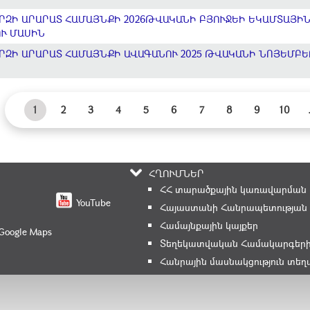
ՐԶԻ ԱՐԱՐԱՏ ՀԱՄԱՅՆՔԻ 2026ԹՎԱԿԱՆԻ ԲՅՈՒՋԵԻ ԵԿԱՄՏԱՅԻ
Ւ ՄԱՍԻՆ
ԶԻ ԱՐԱՐԱՏ ՀԱՄԱՅՆՔԻ ԱՎԱԳԱՆՈՒ 2025 ԹՎԱԿԱՆԻ ՆՈՅԵՄԲԵՐԻ
1
2
3
4
5
6
7
8
9
10
ՀՂՈՒՄՆԵՐ
ՀՀ տարածքային կառավարման և
YouTube
Հայաստանի Հանրապետության 
Համայնքային կայքեր
 Google Maps
Տեղեկատվական Համակարգեր
Հանրային մասնակցություն տե