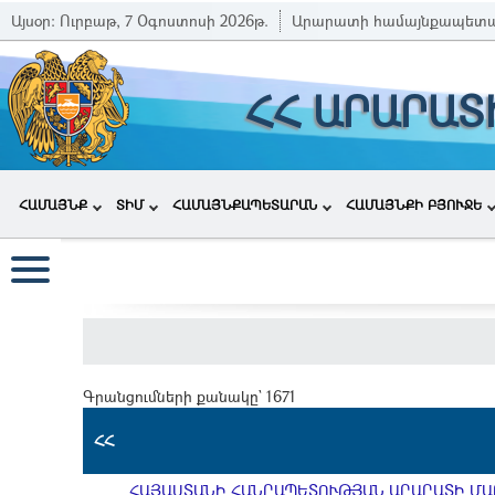
Այսօր:
Ուրբաթ, 7 Օգոստոսի 2026թ.
Արարատի համայնքապետա
ՀՀ ԱՐԱՐԱՏ
ՀԱՄԱՅՆՔ
ՏԻՄ
ՀԱՄԱՅՆՔԱՊԵՏԱՐԱՆ
ՀԱՄԱՅՆՔԻ ԲՅՈՒՋԵ
Գրանցումների քանակը` 1671
ՀՀ
ՀԱՅԱՍՏԱՆԻ ՀԱՆՐԱՊԵՏՈՒԹՅԱՆ ԱՐԱՐԱՏԻ ՄԱ