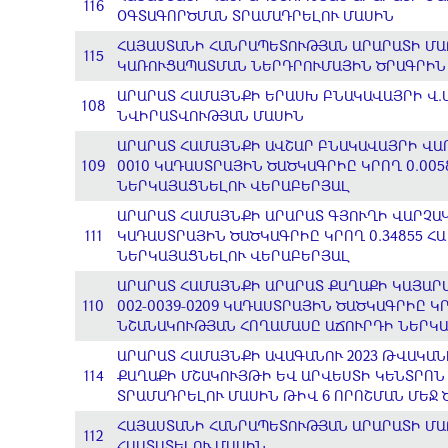
116
ՕԳՏԱԳՈՐԾՄԱՆ ՏՐԱՄԱԴՐԵԼՈՒ ՄԱՍԻՆ
ՀԱՅԱՍՏԱՆԻ ՀԱՆՐԱՊԵՏՈՒԹՅԱՆ ԱՐԱՐԱՏԻ ՄԱՐ
115
ԿԱՌՈՒՑԱՊԱՏՄԱՆ ՆԵՐԴՐՈՒՄԱՅԻՆ ԾՐԱԳՐԻՆ 
ԱՐԱՐԱՏ ՀԱՄԱՅՆՔԻ ԵՐԱՍԽ ԲՆԱԿԱՎԱՅՐԻ Վ.Ս
108
ՆՎԻՐԱՏՎՈՒԹՅԱՆ ՄԱՍԻՆ
ԱՐԱՐԱՏ ՀԱՄԱՅՆՔԻ ԱՎՇԱՐ ԲՆԱԿԱՎԱՅՐԻ ՎԱՐ
109
0010 ԿԱԴԱՍՏՐԱՅԻՆ ԾԱԾԿԱԳՐԻԸ ԿՐՈՂ 0.00
ՆԵՐԿԱՅԱՑՆԵԼՈՒ ՎԵՐԱԲԵՐՅԱԼ
ԱՐԱՐԱՏ ՀԱՄԱՅՆՔԻ ԱՐԱՐԱՏ ԳՅՈՒՂԻ ՎԱՐՉԱԿ
111
ԿԱԴԱՍՏՐԱՅԻՆ ԾԱԾԿԱԳՐԻԸ ԿՐՈՂ 0.34855 Հ
ՆԵՐԿԱՅԱՑՆԵԼՈՒ ՎԵՐԱԲԵՐՅԱԼ
ԱՐԱՐԱՏ ՀԱՄԱՅՆՔԻ ԱՐԱՐԱՏ ՔԱՂԱՔԻ ԿԱՅԱՐԱ
110
002-0039-0209 ԿԱԴԱՍՏՐԱՅԻՆ ԾԱԾԿԱԳՐԻԸ 
ՆՇԱՆԱԿՈՒԹՅԱՆ ՀՈՂԱՄԱՍԸ ԱՃՈՒՐԴԻ ՆԵՐԿ
ԱՐԱՐԱՏ ՀԱՄԱՅՆՔԻ ԱՎԱԳԱՆՈՒ 2023 ԹՎԱԿԱ
114
ՔԱՂԱՔԻ ՄՇԱԿՈՒՅԹԻ ԵՎ ԱՐՎԵՍՏԻ ԿԵՆՏՐՈՆ
ՏՐԱՄԱԴՐԵԼՈՒ ՄԱՍԻՆ ԹԻՎ 6 ՈՐՈՇՄԱՆ ՄԵՋ
ՀԱՅԱՍՏԱՆԻ ՀԱՆՐԱՊԵՏՈՒԹՅԱՆ ԱՐԱՐԱՏԻ ՄԱ
112
ՀԱՍՏԱՏԵԼՈՒ ՄԱՍԻՆ