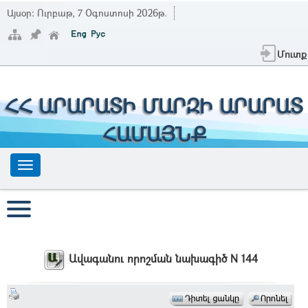
Այսօր:
Ուրբաթ, 7 Օգոստոսի 2026թ.
Մուտք
ՀՀ ԱՐԱՐԱՏԻ ՄԱՐԶԻ ԱՐԱՐԱՏ
ՀԱՄԱՅՆՔ
Ավագանու որոշման նախագիծ N 144