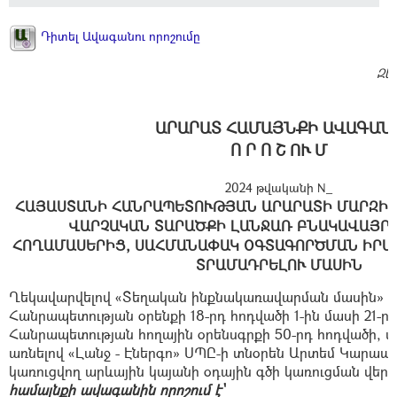
Դիտել Ավագանու որոշումը
Զե
ԱՐԱՐԱՏ ՀԱՄԱՅՆՔԻ ԱՎԱԳԱՆ
Ո Ր Ո Շ ՈՒ Մ
2024 թվականի N_
ՀԱՅԱՍՏԱՆԻ ՀԱՆՐԱՊԵՏՈՒԹՅԱՆ ԱՐԱՐԱՏԻ ՄԱՐԶԻ 
ՎԱՐՉԱԿԱՆ ՏԱՐԱԾՔԻ ԼԱՆՋԱՌ ԲՆԱԿԱՎԱՅՐ
ՀՈՂԱՄԱՍԵՐԻՑ, ՍԱՀՄԱՆԱՓԱԿ ՕԳՏԱԳՈՐԾՄԱՆ ԻՐԱՎ
ՏՐԱՄԱԴՐԵԼՈՒ ՄԱՍԻՆ
Ղեկավարվելով «Տեղական ինքնակառավարման մասին» 
Հանրապետության օրենքի 18-րդ հոդվածի 1-ին մասի 21-
Հանրապետության հողային օրենսգրքի 50-րդ հոդվածի, 
առնելով «Լանջ - Էներգո» ՍՊԸ-ի տնօրեն Արտեմ Կարապե
կառուցվող արևային կայանի օդային գծի կառուցման վերա
համայնքի ավագանին որոշում է՝