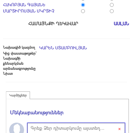
ՀԱԿՈԲՅԱՆ ԳԱՅԱՆԵ
ՄԱՐՏԻՐՈՍՅԱՆ ՄԿՐՏԻՉ
ՀԱՄԱՅՆՔԻ ՂԵԿԱՎԱՐ
ԱՍԼԱՆ 
Նախագիծ կազմող
ԿԱՐԵՆ ՍՏԱՄԲՈՒԼՅԱՆ
Կից փաստաթղթեր՝
Նախագծի
քննարկման
արձանագրությունը
Նիստ
Կարծիքներ
Մեկնաբանություններ
×