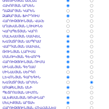
ԱՎԵՏԻՍՅԱՆ ԱՍԼԱՆ
ՀԱԿՈԲՅԱՆ ԱՐՍԵՆ
ՂԱԶԱՐՅԱՆ ԿԱՐԵՆ
ԶԱՔԱՐՅԱՆ ՖԻՐԴՈՒՍ
ՀԱՐՈՒԹՅՈՒՆՅԱՆ ՎԱՀԵ
ԱՂԱԽԱՆՅԱՆ ԼՈՒՍԻՆԵ
ԿԱՐԱՊԵՏՅԱՆ ԿԱՐՈ
ՄԱԼԽԱՍՅԱՆ ՍԱՄՎԵԼ
ԽԱՉԱՏՐՅԱՆ ԱՍՊՐԱՄ
ՎԱՐԴԱՆՅԱՆ ՍԱՄՎԵԼ
ԹՈՒՆՅԱՆ ԼԱՐԻՍԱ
ՄԱՆՈՒԿՅԱՆ ԳԵՎՈՐԳ
ՀԱՐՈՒԹՅՈՒՆՅԱՆ ՌԻՄԱ
ՍԻՆԱՆՅԱՆ ԳԵՂԱՄ
ՄԻՆԱՍՅԱՆ ՍԵՐԳՈ
ԼԵՎՈՆՅԱՆ ԳԱՐԵԳԻՆ
ԽԱՉԱՏՐՅԱՆ ԱՐՄԵՆ
ԱՌԱՔԵԼՅԱՆ ԱՆԻ
ՊԵՏՐՈՍՅԱՆ ՍԻՄՈՆ
ԱԼԵՔՍԱՆՅԱՆ ԾՈՎԻՆԱՐ
ՄԵԼԻՔՅԱՆ ԱՐՏԱԿ
ՀԱՐՈՒԹՅՈՒՆՅԱՆ ՀՈՎՀԱՆՆԵՍ