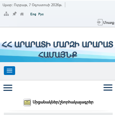
Այսօր:
Ուրբաթ, 7 Օգոստոսի 2026թ.
Մուտք
ՀՀ ԱՐԱՐԱՏԻ ՄԱՐԶԻ ԱՐԱՐԱՏ
ՀԱՄԱՅՆՔ
Մրցանակներ/շնորհակալագրեր