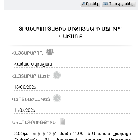
ՏՐԱՆՍՊՈՐՏԱՅԻՆ ՄԻՋՈՑՆԵՐԻ ԱՃՈՒՐԴ
ՎԱՃԱՌՔ
ՀԱՅՏԱՐԱՐՈՂ
Համաս Մկրտչյան
ՀԱՅՏԱՐԱՐՎԱԾ Է
16/06/2025
ՎԵՐՋՆԱԺԱՄԿԵՏ
11/07/2025
ՆԿԱՐԱԳՐՈՒԹՅՈՒՆ
2025թ. հուլիսի 17-ին ժամը 11:00-ին Արարատ քաղաքի
Շահումյան 34 հասցեում գտնվող Արարատի