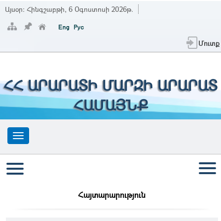
Այսօր:
Հինգշաբթի, 6 Օգոստոսի 2026թ.
Մուտք
ՀՀ ԱՐԱՐԱՏԻ ՄԱՐԶԻ ԱՐԱՐԱՏ
ՀԱՄԱՅՆՔ
Հայտարարություն