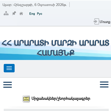
Այսօր:
Հինգշաբթի, 6 Օգոստոսի 2026թ.
Մուտք
ՀՀ ԱՐԱՐԱՏԻ ՄԱՐԶԻ ԱՐԱՐԱՏ
ՀԱՄԱՅՆՔ
Մրցանակներ/շնորհակալագրեր