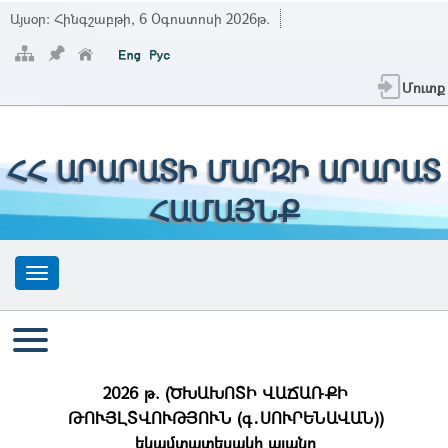
Այսօր:
Հինգշաբթի, 6 Օգոստոսի 2026թ.
Մուտք
ՀՀ ԱՐԱՐԱՏԻ ՄԱՐԶԻ ԱՐԱՐԱՏ
ՀԱՄԱՅՆՔ
2026 թ. (ԾԽԱԽՈՏԻ ՎԱՃԱՌՔԻ
ԹՈՒՅԼՏՎՈՒԹՅՈՒՆ (գ․ՍՈՒՐԵՆԱՎԱՆ))
եկամտատեսակի պլանը