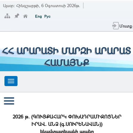
Այսօր:
Հինգշաբթի, 6 Օգոստոսի 2026թ.
Մուտք
ՀՀ ԱՐԱՐԱՏԻ ՄԱՐԶԻ ԱՐԱՐԱՏ
ՀԱՄԱՅՆՔ
2026 թ. (ԳՈՒՅՔԱՀԱՐԿ ՓՈԽԱԴՐԱՄԻՋՈՑՆԵՐ
ԻՐԱՎ. ԱՆՁ (գ.ՍՈՒՐԵՆԱՎԱՆ))
եկամտատեսակի պլանը