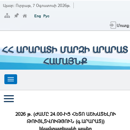
Այսօր:
Ուրբաթ, 7 Օգոստոսի 2026թ.
Մուտք
ՀՀ ԱՐԱՐԱՏԻ ՄԱՐԶԻ ԱՐԱՐԱՏ
ՀԱՄԱՅՆՔ
2026 թ. (ԺԱՄԸ 24.00-ԻՑ ՀԵՏՈ ԱՇԽԱՏԵԼՈՒ
ԹՈՒՅԼՏՎՈՒԹՅՈՒՆ (գ.ԱՐԱՐԱՏ))
եկամտատեսակի պլանը