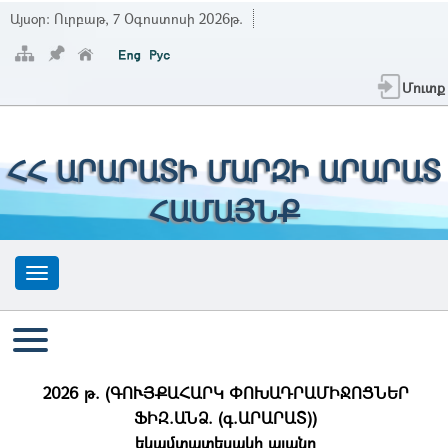
Այսօր:
Ուրբաթ, 7 Օգոստոսի 2026թ.
Մուտք
ՀՀ ԱՐԱՐԱՏԻ ՄԱՐԶԻ ԱՐԱՐԱՏ
ՀԱՄԱՅՆՔ
2026 թ. (ԳՈՒՅՔԱՀԱՐԿ ՓՈԽԱԴՐԱՄԻՋՈՑՆԵՐ
ՖԻԶ.ԱՆՁ. (գ.ԱՐԱՐԱՏ))
եկամտատեսակի պլանը