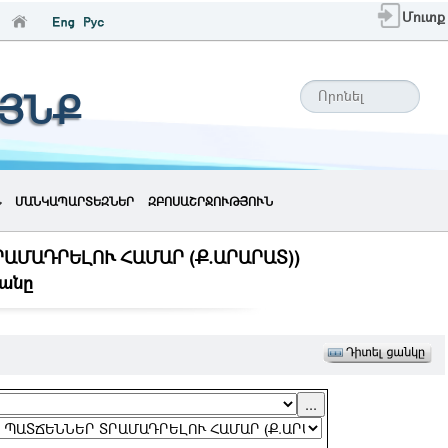
Մուտք
ԱՅՆՔ
ՄԱՆԿԱՊԱՐՏԵԶՆԵՐ
ԶԲՈՍԱՇՐՋՈՒԹՅՈՒՆ
ԱՄԱԴՐԵԼՈՒ ՀԱՄԱՐ (Ք.ԱՐԱՐԱՏ))
անը