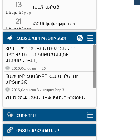
13
ԽԱՉՎԵՐԱՑ
Սեպտեմբեր
21
ՀՀ Անկախության օր
Սեպտեմբեր
5
ՀԱՅՏԱՐԱՐՈՒԹՅՈՒՆՆԵՐ
Ուսուցչի օր
Հոկտեմբեր
ՏՐԱՆՍՊՈՐՏԱՅԻՆ ՄԻՋՈՑՆԵՐԸ
22
Արարատ քաղաքի
ԱՃՈՒՐԴԻ ՆԵՐԿԱՅԱՑՆԵԼՈՒ
հիմնադրման օր
ՎԵՐԱԲԵՐՅԱԼ
Հոկտեմբեր
2026,Օգոստոս 4 - 25
Տեղական
10
ինքնակառավարման
ԹԱՓՈՒՐ ՀԱՍՏԻՔԸ ՀԱՄԱԼՐԵԼՈՒ
Նոյեմբեր
մարմինների օր
ՄՐՑՈՒՅԹ
2026,Օգոստոս 3 - Սեպտեմբեր 3
17
Ուսանողների միջազգային
ՀԱՄԱՅՆՔԱՅԻՆ ՍԵՓԱԿԱՆՈՒԹՅՈՒՆ
օր
Նոյեմբեր
ՀԱՆԴԻՍԱՑՈՂ ԱՆՇԱՐԺ ԳՈՒՅՔԸ
7
Երկրաշարժի զոհերի
ԱՃՈՒՐԴԻ ՆԵՐԿԱՅԱՑՆԵԼՈՒ
հիշատակի օր
ՎԵՐԱԲԵՐՅԱԼ
ՀԱՐՑՈՒՄ
Դեկտեմբեր
2026,Հուլիս 2 - Օգոստոս 25
ՕԳՏԱԿԱՐ ՀՂՈւՄՆԵՐ