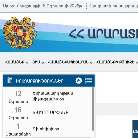
Այսօր:
Հինգշաբթի, 6 Օգոստոսի 2026թ.
Արարատի համայնքապ
ՀՀ ԱՐԱՐԱՏ
ՀԱՄԱՅՆՔ
ՏԻՄ
ՀԱՄԱՅՆՔԱՊԵՏԱՐԱՆ
ՀԱՄԱՅՆՔԻ ԲՅՈՒՋԵ
ԻՐԱԴԱՐՁՈՒԹՅՈՒՆՆԵՐ
12
Երիտասարդության
միջազգային օր
Օգոստոս
16
ԽԱՂՈՂՕՐՀՆԵՔ
Օգոստոս
1
Գիտելիքի օր
Ը
Սեպտեմբեր