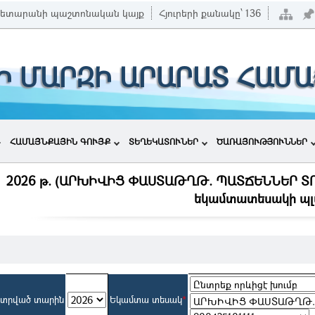
ետարանի պաշտոնական կայք
Հյուրերի քանակը՝
136
Ի ՄԱՐԶԻ ԱՐԱՐԱՏ ՀԱՄ
ՀԱՄԱՅՆՔԱՅԻՆ ԳՈՒՅՔ
ՏԵՂԵԿԱՏՈՒՆԵՐ
ԾԱՌԱՅՈՒԹՅՈՒՆՆԵՐ
2026 թ. (ԱՐԽԻՎԻՑ ՓԱՍՏԱԹՂԹ. ՊԱՏՃԵՆՆԵՐ ՏՐ
եկամտատեսակի պլ
նտրված տարին
Եկամտա տեսակ
*