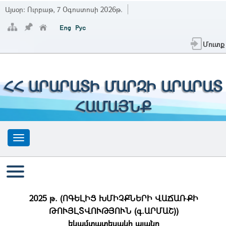
Այսօր:
Ուրբաթ, 7 Օգոստոսի 2026թ.
Մուտք
ՀՀ ԱՐԱՐԱՏԻ ՄԱՐԶԻ ԱՐԱՐԱՏ
ՀԱՄԱՅՆՔ
2025 թ. (ՈԳԵԼԻՑ ԽՄԻՉՔՆԵՐԻ ՎԱՃԱՌՔԻ
ԹՈՒՅԼՏՎՈՒԹՅՈՒՆ (գ.ԱՐՄԱՇ))
եկամտատեսակի պլանը