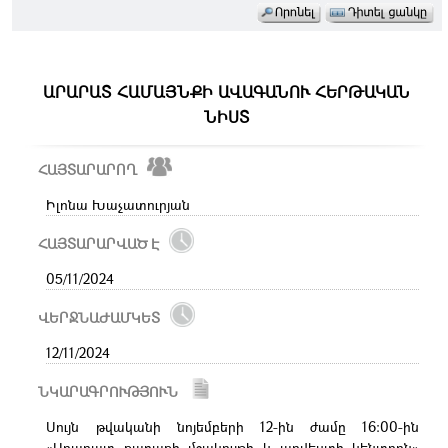
ԱՐԱՐԱՏ ՀԱՄԱՅՆՔԻ ԱՎԱԳԱՆՈՒ ՀԵՐԹԱԿԱՆ
ՆԻՍՏ
ՀԱՅՏԱՐԱՐՈՂ
Իլոնա Խաչատուրյան
ՀԱՅՏԱՐԱՐՎԱԾ Է
05/11/2024
ՎԵՐՋՆԱԺԱՄԿԵՏ
12/11/2024
ՆԿԱՐԱԳՐՈՒԹՅՈՒՆ
Սույն թվականի նոյեմբերի 12-ին ժամը 16։00-ին
«Արարատ քաղաքի մշակույթի և արվեստի կենտրոն»