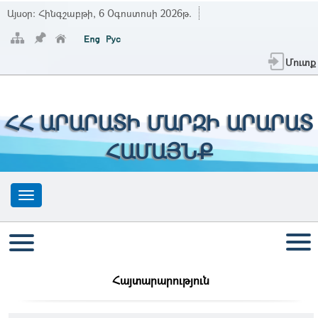
Այսօր:
Հինգշաբթի, 6 Օգոստոսի 2026թ.
Մուտք
ՀՀ ԱՐԱՐԱՏԻ ՄԱՐԶԻ ԱՐԱՐԱՏ
ՀԱՄԱՅՆՔ
Հայտարարություն