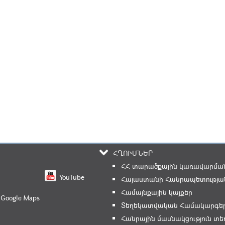
ՀՂՈՒՄՆԵՐ
ՀՀ տարածքային կառավարման
YouTube
Հայաստանի Հանրապետության
Համայնքային կայքեր
 Google Maps
Տեղեկատվական Համակարգե
Հանրային մասնակցություն 