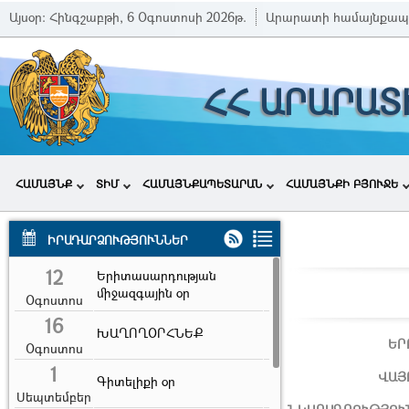
Այսօր:
Հինգշաբթի, 6 Օգոստոսի 2026թ.
Արարատի համայնքապ
ՀՀ ԱՐԱՐԱՏ
ՀԱՄԱՅՆՔ
ՏԻՄ
ՀԱՄԱՅՆՔԱՊԵՏԱՐԱՆ
ՀԱՄԱՅՆՔԻ ԲՅՈՒՋԵ
ԻՐԱԴԱՐՁՈՒԹՅՈՒՆՆԵՐ
12
Երիտասարդության
միջազգային օր
Օգոստոս
16
ԽԱՂՈՂՕՐՀՆԵՔ
ԵՐ
Օգոստոս
1
ՎԱՅ
Գիտելիքի օր
Սեպտեմբեր