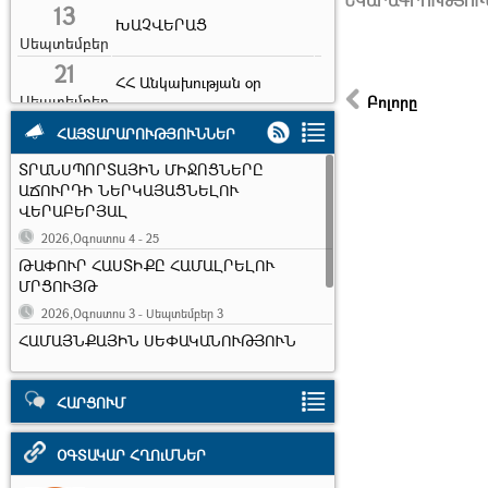
ՆԿԱՐԱԳՐՈՒԹՅՈՒ
13
ԽԱՉՎԵՐԱՑ
Սեպտեմբեր
21
ՀՀ Անկախության օր
Սեպտեմբեր
Բոլորը
5
ՀԱՅՏԱՐԱՐՈՒԹՅՈՒՆՆԵՐ
Ուսուցչի օր
Հոկտեմբեր
ՏՐԱՆՍՊՈՐՏԱՅԻՆ ՄԻՋՈՑՆԵՐԸ
22
Արարատ քաղաքի
ԱՃՈՒՐԴԻ ՆԵՐԿԱՅԱՑՆԵԼՈՒ
հիմնադրման օր
ՎԵՐԱԲԵՐՅԱԼ
Հոկտեմբեր
2026,Օգոստոս 4 - 25
Տեղական
10
ինքնակառավարման
ԹԱՓՈՒՐ ՀԱՍՏԻՔԸ ՀԱՄԱԼՐԵԼՈՒ
Նոյեմբեր
մարմինների օր
ՄՐՑՈՒՅԹ
2026,Օգոստոս 3 - Սեպտեմբեր 3
17
Ուսանողների միջազգային
ՀԱՄԱՅՆՔԱՅԻՆ ՍԵՓԱԿԱՆՈՒԹՅՈՒՆ
օր
Նոյեմբեր
ՀԱՆԴԻՍԱՑՈՂ ԱՆՇԱՐԺ ԳՈՒՅՔԸ
7
Երկրաշարժի զոհերի
ԱՃՈՒՐԴԻ ՆԵՐԿԱՅԱՑՆԵԼՈՒ
հիշատակի օր
ՎԵՐԱԲԵՐՅԱԼ
ՀԱՐՑՈՒՄ
Դեկտեմբեր
2026,Հուլիս 2 - Օգոստոս 25
ՕԳՏԱԿԱՐ ՀՂՈւՄՆԵՐ