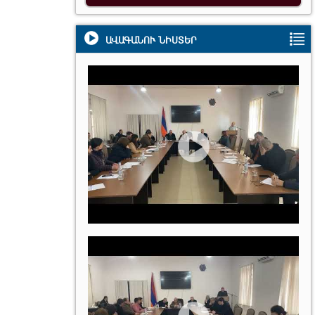
ԱՎԱԳԱՆՈՒ ՆԻՍՏԵՐ