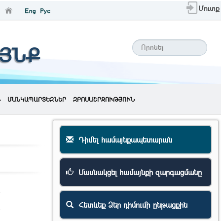
Մուտք
ԱՅՆՔ
ՄԱՆԿԱՊԱՐՏԵԶՆԵՐ
ԶԲՈՍԱՇՐՋՈՒԹՅՈՒՆ
Դիմել համայնքապետարան
Մասնակցել համայնքի զարգացմանը
Հետևեք Ձեր դիմումի ընթացքին