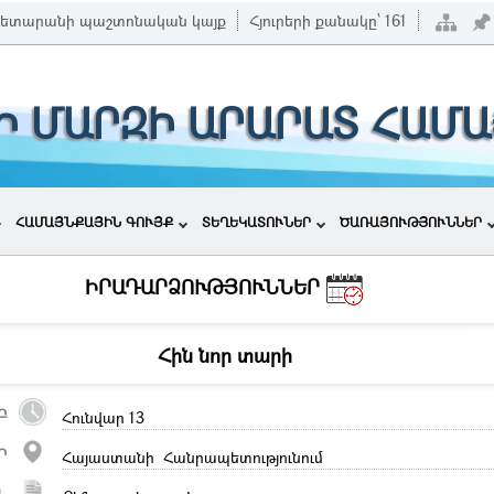
ետարանի պաշտոնական կայք
Հյուրերի քանակը՝
161
Ի ՄԱՐԶԻ ԱՐԱՐԱՏ ՀԱՄ
ՀԱՄԱՅՆՔԱՅԻՆ ԳՈՒՅՔ
ՏԵՂԵԿԱՏՈՒՆԵՐ
ԾԱՌԱՅՈՒԹՅՈՒՆՆԵՐ
ԻՐԱԴԱՐՁՈՒԹՅՈՒՆՆԵՐ
Հին նոր տարի
Բ
Հունվար 13
Ր
Հայաստանի Հանրապետությունում