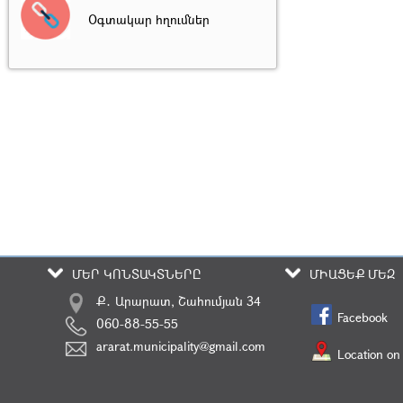
Օգտակար հղումներ
ՄԵՐ ԿՈՆՏԱԿՏՆԵՐԸ
ՄԻԱՑԵՔ ՄԵԶ
Ք․ Արարատ, Շահումյան 34
Facebook
060-88-55-55
ararat.municipality@gmail.com
Location on