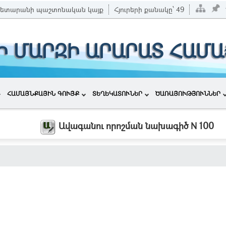
ետարանի պաշտոնական կայք
Հյուրերի քանակը՝
49
Ի ՄԱՐԶԻ ԱՐԱՐԱՏ ՀԱՄ
ՀԱՄԱՅՆՔԱՅԻՆ ԳՈՒՅՔ
ՏԵՂԵԿԱՏՈՒՆԵՐ
ԾԱՌԱՅՈՒԹՅՈՒՆՆԵՐ
Ավագանու որոշման նախագիծ N 100