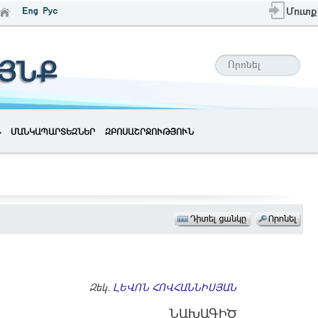
Մուտք
ԱՅՆՔ
ՄԱՆԿԱՊԱՐՏԵԶՆԵՐ
ԶԲՈՍԱՇՐՋՈՒԹՅՈՒՆ
Զեկ.
ԼԵՎՈՆ ՀՈՎՀԱՆՆԻՍՅԱՆ
ՆԱԽԱԳԻԾ