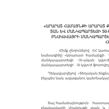
«ԱՐԱՐԱՏ ՀԱՄԱՅՆՔԻ ԱՐԱՐԱՏ Ք
ՏԱՆ ԵՎ ՄԱՆԿԱՊԱՐՏԵԶԻ 50-
ԲՆԱԿԱՎԱՅՐԻ ՄԱՆԿԱՊԱՐՏԵԶ
Հ
Հիմք ընդունելով
ՀՀ կառա
նախագիծը` «Արարատ
համայնքի
մանկապարտեզի -50-ական կվտ/
մանկապարտեզի`
50 կվտ/ժ ֆոտով
Ղեկավարվելով
«Տեղական ինքնա
ինչպես նաև ավագանու կանոնակա
Տալ համաձայնություն
հաստատե
բնակավայրի մշակույթի տան և 