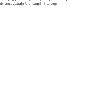
մ» սուբվենցիոն ծրագրի
հայտը։