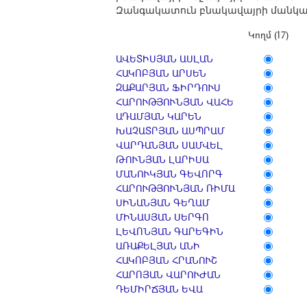
Զանգակատուն բնակավայրի մանկ
Կողմ (17)
ԱՎԵՏԻՍՅԱՆ ԱՍԼԱՆ
ՀԱԿՈԲՅԱՆ ԱՐՍԵՆ
ԶԱՔԱՐՅԱՆ ՖԻՐԴՈՒՍ
ՀԱՐՈՒԹՅՈՒՆՅԱՆ ՎԱՀԵ
ԱԴԱՄՅԱՆ ԿԱՐԵՆ
ԽԱՉԱՏՐՅԱՆ ԱՍՊՐԱՄ
ՎԱՐԴԱՆՅԱՆ ՍԱՄՎԵԼ
ԹՈՒՆՅԱՆ ԼԱՐԻՍԱ
ՄԱՆՈՒԿՅԱՆ ԳԵՎՈՐԳ
ՀԱՐՈՒԹՅՈՒՆՅԱՆ ՌԻՄԱ
ՍԻՆԱՆՅԱՆ ԳԵՂԱՄ
ՄԻՆԱՍՅԱՆ ՍԵՐԳՈ
ԼԵՎՈՆՅԱՆ ԳԱՐԵԳԻՆ
ԱՌԱՔԵԼՅԱՆ ԱՆԻ
ՀԱԿՈԲՅԱՆ ՀՐԱՆՈՒՇ
ՀԱՐՈՅԱՆ ՎԱՐՈՒԺԱՆ
ԴԵՄԻՐՃՅԱՆ ԵՎԱ