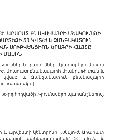
/Ժ, ԱՐԱՐԱՏ ԲՆԱԿԱՎԱՅՐԻ ՄՇԱԿՈՒՅԹԻ
ԱՐՏԵԶԻ 50 ԿՎՏ/Ժ և ԶԱՆԳԱԿԱՏՈՒՆ
ՒՄ» ՍՈՒԲՎԵՆՑԻՈՆ ԾՐԱԳՐԻ ՀԱՅՏԸ
Ւ ՄԱՍԻՆ
ւթյուններ և լրացումներ
կատարելու մասին
/ժ, Արարատ բնակավայրի մշակույթի տան և
0 կվտ/ժ և Զանգակատուն բնակավայրի
լու նպատակով`
 38-րդ հոդվածի 7-րդ մասերի պահանջներով,
 և արվեստի կենտրոնի- 50կվտ/ժ, Արարատ
ակավայրի մանկապարտեզի` 50 կվտ/ժ և