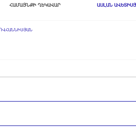
ՀԱՄԱՅՆՔԻ ՂԵԿԱՎԱՐ
ԱՍԼԱՆ ԱՎԵՏԻՍ
ՀՈՎՀԱՆՆԻՍՅԱՆ