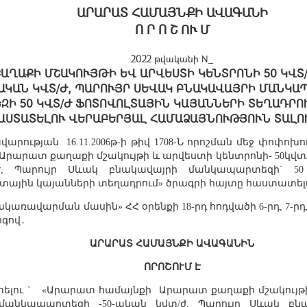
ԱՐԱՐԱՏ ՀԱՄԱՅՆՔԻ ԱՎԱԳԱՆԻ
Ո Ր Ո Շ ՈՒ Մ
2022 թվականի N_
ԱՂԱՔԻ ՄՇԱԿՈՒՅԹԻ ԵՎ ԱՐՎԵՍՏԻ ԿԵՆՏՐՈՆԻ 50 ԿՎՏ
ԱԿԱՆ ԿՎՏ/Ժ, ՊԱՐՈՒՅՐ ՍԵՎԱԿ ԲՆԱԿԱՎԱՅՐԻ ՄԱՆԿԱՊ
Ի 50 ԿՎՏ/Ժ ՖՈՏՈՎՈԼՏԱՅԻՆ ԿԱՅԱՆՆԵՐԻ ՏԵՂԱԴՐՈ
ԱՍՏԱՏԵԼՈՒ ՎԵՐԱԲԵՐՅԱԼ ՀԱՄԱՁԱՅՆՈՒԹՅՈՒՆ ՏԱԼՈ
վարության
16.11.2006թ-ի թիվ 1708-Ն որոշման մեջ փոփոխո
Արարատ քաղաքի մշակույթի և արվեստի կենտրոնի- 50կվտ
ժ, Պարույր Սևակ բնակավայրի մանկապարտեզի` 5
ոլտային կայանների տեղադրում» ծրագրի հայտը հաստատե
կառավարման մասին» ՀՀ օրենքի 18-րդ հոդվածի 6-րդ, 7-րդ,
րգով
․
ԱՐԱՐԱՏ ՀԱՄԱՅՆՔԻ ԱՎԱԳԱՆԻՆ
ՈՐՈՇՈՒՄ Է
լու `
«Արարատ համայնքի
Արարատ քաղաքի մշակույթի
մանկապարտեզի -50-ական կվտ/ժ, Պարույր Սևակ բն