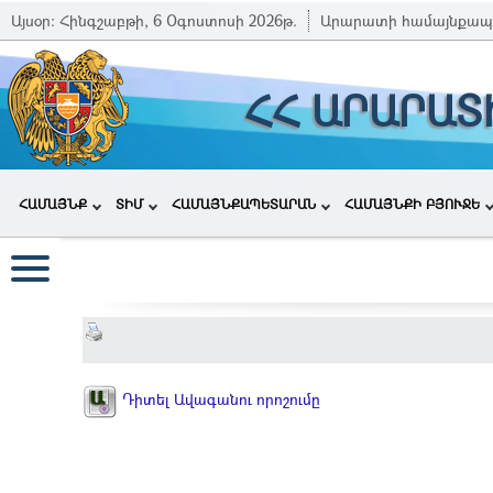
Այսօր:
Հինգշաբթի, 6 Օգոստոսի 2026թ.
Արարատի համայնքապ
ՀՀ ԱՐԱՐԱՏ
ՀԱՄԱՅՆՔ
ՏԻՄ
ՀԱՄԱՅՆՔԱՊԵՏԱՐԱՆ
ՀԱՄԱՅՆՔԻ ԲՅՈՒՋԵ
Դիտել Ավագանու որոշումը