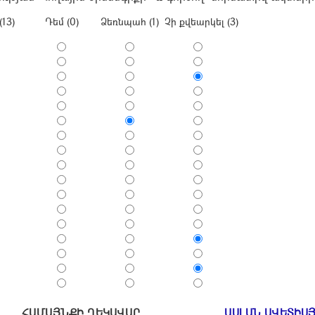
(13)
Դեմ (0)
Ձեռնպահ (1)
Չի քվեարկել (3)
ՀԱՄԱՅՆՔԻ ՂԵԿԱՎԱՐ
ԱՍԼԱՆ ԱՎԵՏԻՍ