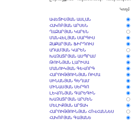
Կողմ 
ԱՎԵՏԻՍՅԱՆ ԱՍԼԱՆ
ՀԱԿՈԲՅԱՆ ԱՐՍԵՆ
ՂԱԶԱՐՅԱՆ ԿԱՐԵՆ
ՄԱՆՎԵԼՅԱՆ ՍԱՐԳԻՍ
ԶԱՔԱՐՅԱՆ ՖԻՐԴՈՒՍ
ԱԴԱՄՅԱՆ ԿԱՐԵՆ
ԽԱՉԱՏՐՅԱՆ ԱՍՊՐԱՄ
ԹՈՒՆՅԱՆ ԼԱՐԻՍԱ
ՄԱՆՈՒԿՅԱՆ ԳԵՎՈՐԳ
ՀԱՐՈՒԹՅՈՒՆՅԱՆ ՌԻՄԱ
ՍԻՆԱՆՅԱՆ ԳԵՂԱՄ
ՄԻՆԱՍՅԱՆ ՍԵՐԳՈ
ԼԵՎՈՆՅԱՆ ԳԱՐԵԳԻՆ
ԽԱՉԱՏՐՅԱՆ ԱՐՄԵՆ
ՄԵԼԻՔՅԱՆ ԱՐՏԱԿ
ՀԱՐՈՒԹՅՈՒՆՅԱՆ ՀՈՎՀԱՆՆԵՍ
ՀԱԿՈԲՅԱՆ ԳԱՅԱՆԵ