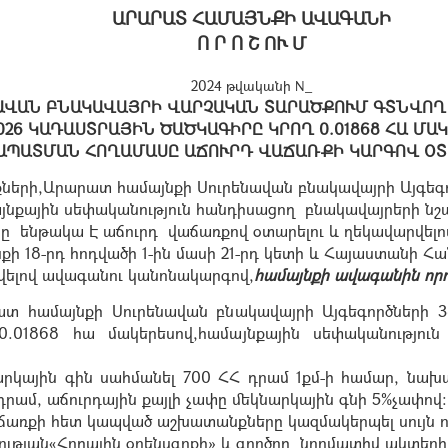
ԱՐԱՐԱՏ ՀԱՄԱՅՆՔԻ ԱՎԱԳԱՆԻ
Ո Ր Ո Շ ՈՒ Մ
2024 թվականի N_
ԱՎԱՆ ԲՆԱԿԱՎԱՅՐԻ ՎԱՐՉԱԿԱՆ ՏԱՐԱԾՔՈՒՄ ԳՏՆՎՈ
0026 ԿԱԴԱՍՏՐԱՅԻՆ ԾԱԾԿԱԳԻՐԸ ԿՐՈՂ 0.01868 ՀԱ Մ
ԱՊԱՏՄԱՆ ՀՈՂԱՄԱՍԸ ԱՃՈՒՐԴ ՎԱՃԱՌՔԻ ԿԱՐԳՈՎ ՕՏ
ների,Արարատ համայնքի Սուրենավան բնակավայրի Այգեգո
այնքային սեփականություն հանդիսացող բնակավայրերի նշ
ը ենթակա Է աճուրդ վաճառքով օտարելու և ղեկավարվել
 18-րդ հոդվածի 1-ին մասի 21-րդ կետի և Հայաստանի Հա
դվելով ավագանու կանոնակարգով,
համայնքի ավագանին որոշ
տ համայնքի Սուրենավան բնակավայրի Այգեգործների 38
.01868 հա մակերեսով,համայնքային սեփականությու
րկային գին սահմանել 700
ՀՀ դրամ 1քմ-ի համար,
նախավ
դրամ, աճուրդային քայլի չափը մեկնարկային գնի 5%չափով:
ճառքի հետ կապված աշխատանքները կազմակերպել սույն որ
ւթյան«Հողային օրենսգրքի» և գործող նորմատիվ ակտե