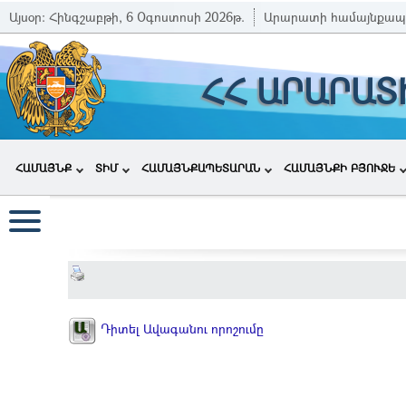
Այսօր:
Հինգշաբթի, 6 Օգոստոսի 2026թ.
Արարատի համայնքապ
ՀՀ ԱՐԱՐԱՏ
ՀԱՄԱՅՆՔ
ՏԻՄ
ՀԱՄԱՅՆՔԱՊԵՏԱՐԱՆ
ՀԱՄԱՅՆՔԻ ԲՅՈՒՋԵ
Դիտել Ավագանու որոշումը