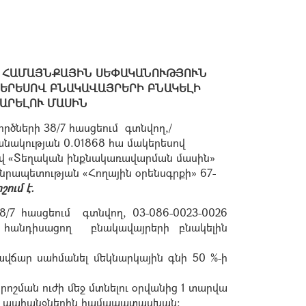
Ղ ՀԱՄԱՅՆՔԱՅԻՆ ՍԵՓԱԿԱՆՈՒԹՅՈՒՆ
ԱԿԵՐԵՍՈՎ ԲՆԱԿԱՎԱՅՐԵՐԻ ԲՆԱԿԵԼԻ
ԱՐԵԼՈՒ ՄԱՍԻՆ
րծների 38/7 հասցեում գտնվող,/
անակության 0.01868 հա մակերեսով
ով «Տեղական ինքնակառավարման մասին»
նրապետության «Հողային օրենսգրքի» 67-
ում է.
/7 հասցեում գտնվող, 03-086-0023-0026
ն հանդիսացող բնակավայրերի բնակելին
ճար սահմանել մեկնարկային գնի 50 %-ի
ոշման ուժի մեջ մտնելու օրվանից 1 տարվա
րի պահանջներին համապատասխան: