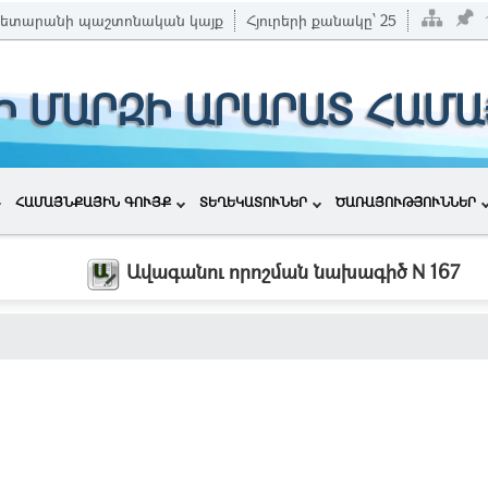
ետարանի պաշտոնական կայք
Հյուրերի քանակը՝
25
Ի ՄԱՐԶԻ ԱՐԱՐԱՏ ՀԱՄ
ՀԱՄԱՅՆՔԱՅԻՆ ԳՈՒՅՔ
ՏԵՂԵԿԱՏՈՒՆԵՐ
ԾԱՌԱՅՈՒԹՅՈՒՆՆԵՐ
Ավագանու որոշման նախագիծ N 167