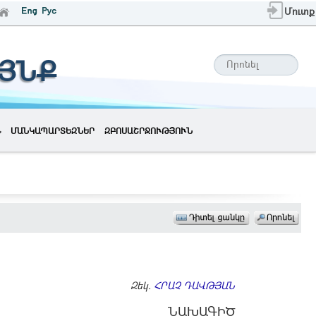
Մուտք
ԱՅՆՔ
ՄԱՆԿԱՊԱՐՏԵԶՆԵՐ
ԶԲՈՍԱՇՐՋՈՒԹՅՈՒՆ
Զեկ.
ՀՐԱՉ ԴԱՎԹՅԱՆ
ՆԱԽԱԳԻԾ