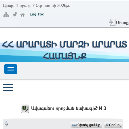
Այսօր:
Ուրբաթ, 7 Օգոստոսի 2026թ.
Մուտք
ՀՀ ԱՐԱՐԱՏԻ ՄԱՐԶԻ ԱՐԱՐԱՏ
ՀԱՄԱՅՆՔ
Ավագանու որոշման նախագիծ N 3