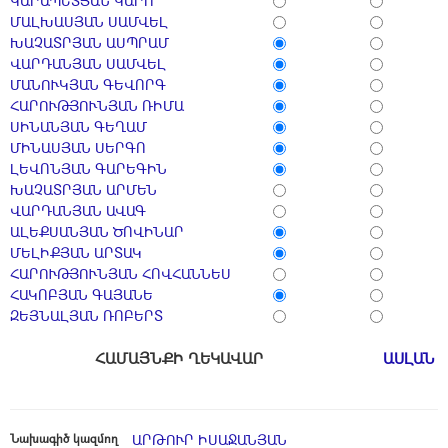
ԿԱՐԱՊԵՏՅԱՆ ԿԱՐՈ
ՄԱԼԽԱՍՅԱՆ ՍԱՄՎԵԼ
ԽԱՉԱՏՐՅԱՆ ԱՍՊՐԱՄ
ՎԱՐԴԱՆՅԱՆ ՍԱՄՎԵԼ
ՄԱՆՈՒԿՅԱՆ ԳԵՎՈՐԳ
ՀԱՐՈՒԹՅՈՒՆՅԱՆ ՌԻՄԱ
ՍԻՆԱՆՅԱՆ ԳԵՂԱՄ
ՄԻՆԱՍՅԱՆ ՍԵՐԳՈ
ԼԵՎՈՆՅԱՆ ԳԱՐԵԳԻՆ
ԽԱՉԱՏՐՅԱՆ ԱՐՄԵՆ
ՎԱՐԴԱՆՅԱՆ ԱՎԱԳ
ԱԼԵՔՍԱՆՅԱՆ ԾՈՎԻՆԱՐ
ՄԵԼԻՔՅԱՆ ԱՐՏԱԿ
ՀԱՐՈՒԹՅՈՒՆՅԱՆ ՀՈՎՀԱՆՆԵՍ
ՀԱԿՈԲՅԱՆ ԳԱՅԱՆԵ
ԶԵՅՆԱԼՅԱՆ ՌՈԲԵՐՏ
ՀԱՄԱՅՆՔԻ ՂԵԿԱՎԱՐ
ԱՍԼԱՆ 
Նախագիծ կազմող
ԱՐԹՈՒՐ ԻՍԱՋԱՆՅԱՆ