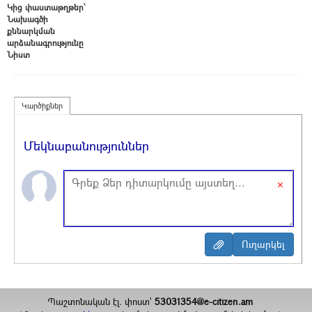
Կից փաստաթղթեր՝
Նախագծի
քննարկման
արձանագրությունը
Նիստ
Կարծիքներ
Մեկնաբանություններ
×
Պաշտոնական էլ. փոստ`
53031354@e-citizen.am