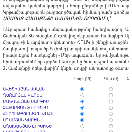
ավագանու կանոնակարգով և հիմք ընդունելով «Մեր ապ
Կրթամշակութային բարեգործական հիմնադրամի գործադի
ԱՐԱՐԱՏ ՀԱՄԱՅՆՔԻ ԱՎԱԳԱՆԻՆ ՈՐՈՇՈւՄ Է`
1.Արարատ համայնքի սեփականությունը հանդիսացող, 
Շահումյան 36 հասցեում գտնվող «Արարատ համայնքի Ա
մշակույթի և արվեստի կենտրոն» ՀՈԱԿ-ի շենքի առաջին հ
մակերեսով տարածք 5 (հինգ) տարի ժամկետով անհատու
իրավունքով հատկացնել «Մեր ապագան» կրթամշակութա
հիմնադրամին՝ իր գործունեությունը ծավալելու նպատակով
2․Համայնքի ղեկավարին՝ կնքել գույքի անհատույց օգտա
Կողմ (15)
Դեմ (0)
Ձե
ԱՎԵՏԻՍՅԱՆ ԱՍԼԱՆ
ՂԱԶԱՐՅԱՆ ԿԱՐԵՆ
ՄԱՆՎԵԼՅԱՆ ՍԱՐԳԻՍ
ԶԱՔԱՐՅԱՆ ՖԻՐԴՈՒՍ
ՀԱՐՈՒԹՅՈՒՆՅԱՆ ՎԱՀԵ
ԱԴԱՄՅԱՆ ԿԱՐԵՆ
ԱՂԱԽԱՆՅԱՆ ԼՈՒՍԻՆԵ