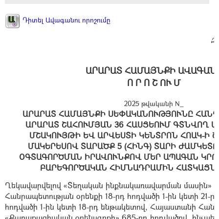
Դիտել Ավագանու որոշումը
Զե
ԱՐԱՐԱՏ ՀԱՄԱՅՆՔԻ ԱՎԱԳԱՆ
Ո Ր Ո Շ ՈՒ Մ
2025 թվականի N_
ԱՐԱՐԱՏ ՀԱՄԱՅՆՔԻ ՍԵՓԱԿԱՆՈՒԹՅՈՒՆԸ ՀԱՆ
ԱՐԱՐԱՏ ՇԱՀՈՒՄՅԱՆ 36 ՀԱՍՑԵՈՒՄ ԳՏՆՎՈՂ 
ՄՇԱԿՈՒՅԹԻ ԵՎ ԱՐՎԵՍՏԻ ԿԵՆՏՐՈՆ ՀՈԱԿ-Ի ՇԵ
ՄԱԿԵՐԵՍՈՎ ՏԱՐԱԾՔ 5 (ՀԻՆԳ) ՏԱՐԻ ԺԱՄԿԵՏ
ՕԳՏԱԳՈՐԾՄԱՆ ԻՐԱՎՈՒՆՔՈՎ ՄԵՐ ԱՊԱԳԱՆ ԿՐ
ԲԱՐԵԳՈՐԾԱԿԱՆ ՀԻՄՆԱԴՐԱՄԻՆ ՀԱՏԿԱՑՆԵ
Ղեկավարվելով «Տեղական ինքնակառավարման մասին» 
Հանրապետության օրենքի 18-րդ հոդվածի 1-ին կետի 21-ր
հոդվածի 1-ին կետի 18-րդ ենթակետով, Հայաստանի Հան
«Քաղաքացիական օրենսգրքի» 685-րդ հոդվածով, ինչպես