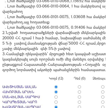
. Լոտ ծածկագիր 03-066-0110-0068,1.15692
հա մակերես
. Լոտ ծածկագիր 03-066-0110-0064, 1
հա մակերեսով այ
վարելահող
. Լոտ ծածկագիր 03-066-0101-0075, 1.03608
հա մակերե
վարելահող,այլ հողատեսք
. Լոտ ծածկագիր 03-066-0110-0075, 0.91406
հա մակերե
2.Նշված հողատարածքների վարձավճարի մեկնարկային 
20000 ՀՀ դրամ 1 հա-ի համար, նախավճար սահմանել մե
5 %-ի չափով,մասնակցության վճար՝5000 ՀՀ դրամ,մրցութ
չափը մեկնարկային գնի 5%-ի չափով:
3.Համայնքի ղեկավարին՝ մրցույթի հետ կապված աշխատ
կազմակերպել սույն որոշման ուժի մեջ մտնելու օրվանից 
ընթացքում Հայաստանի Հանրապետության «Հողային օրե
գործող նորմատիվ ակտերի պահանջներին համապատաս
Կողմ (12)
Դեմ (0)
Ձեռնպահ 
ԱՎԵՏԻՍՅԱՆ ԱՍԼԱՆ
ՀԱԿՈԲՅԱՆ ԱՐՍԵՆ
ՄԱՆՎԵԼՅԱՆ ՍԱՐԳԻՍ
ԿԱՐԱՊԵՏՅԱՆ ԿԱՐՈ
ԽԱՉԱՏՐՅԱՆ ԱՍՊՐԱՄ