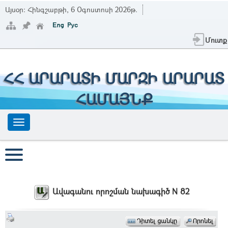
Այսօր:
Հինգշաբթի, 6 Օգոստոսի 2026թ.
Մուտք
ՀՀ ԱՐԱՐԱՏԻ ՄԱՐԶԻ ԱՐԱՐԱՏ
ՀԱՄԱՅՆՔ
Ավագանու որոշման նախագիծ N 82