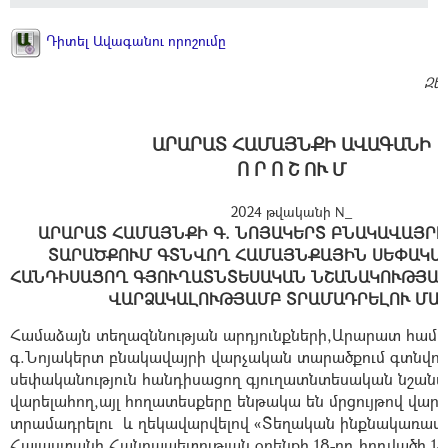
Դիտել Ավագանու որոշումը
Զե
ԱՐԱՐԱՏ ՀԱՄԱՅՆՔԻ ԱՎԱԳԱՆԻ
Ո Ր Ո Շ ՈՒ Մ
2024 թվականի N_
ԱՐԱՐԱՏ ՀԱՄԱՅՆՔԻ Գ. ՆՈՅԱԿԵՐՏ ԲՆԱԿԱՎԱՅՐԻ
ՏԱՐԱԾՔՈՒՄ ԳՏՆՎՈՂ ՀԱՄԱՅՆՔԱՅԻՆ ՍԵՓԱԿԱ
ՀԱՆԴԻՍԱՑՈՂ ԳՅՈՒՂԱՏՆՏԵՍԱԿԱՆ ՆՇԱՆԱԿՈՒԹՅԱ
ՎԱՐՁԱԿԱԼՈՒԹՅԱՄԲ ՏՐԱՄԱԴՐԵԼՈՒ ՄԱ
Համաձայն տեղազննության արդյունքների,Արարատ համա
գ.Նոյակերտ բնակավայրի
վարչական տարածքում
գտնվող
սեփականություն հանդիսացող գյուղատնտեսական նշանա
վարելահող,այլ հողատեսքերը
ենթակա են մրցույթով վար
տրամադրելու և ղեկավարվելով «Տեղական ինքնակառավ
Հայաստանի Հանրապետության օրենքի 18-րդ հոդվածի 1-ի