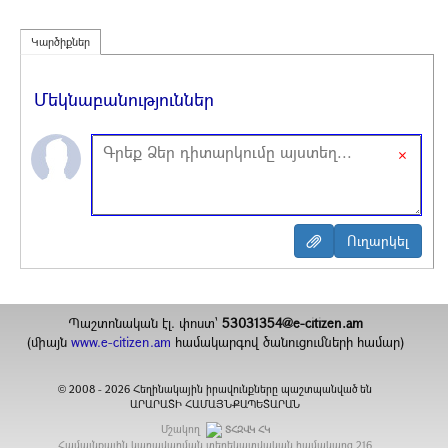
Կարծիքներ
Մեկնաբանություններ
×
Պաշտոնական էլ. փոստ`
53031354@e-citizen.am
(միայն
www.e-citizen.am
համակարգով ծանուցումների համար)
2008 -
2026
Հեղինակային իրավունքները պաշտպանված են
©
ԱՐԱՐԱՏԻ ՀԱՄԱՅՆՔԱՊԵՏԱՐԱՆ
Մշակող
ՏՀԶՎԿ ՀԿ
Համայնքային կառավարման տեղեկատվական համակարգ
216