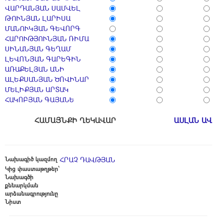
ՎԱՐԴԱՆՅԱՆ ՍԱՄՎԵԼ
ԹՈՒՆՅԱՆ ԼԱՐԻՍԱ
ՄԱՆՈՒԿՅԱՆ ԳԵՎՈՐԳ
ՀԱՐՈՒԹՅՈՒՆՅԱՆ ՌԻՄԱ
ՍԻՆԱՆՅԱՆ ԳԵՂԱՄ
ԼԵՎՈՆՅԱՆ ԳԱՐԵԳԻՆ
ԱՌԱՔԵԼՅԱՆ ԱՆԻ
ԱԼԵՔՍԱՆՅԱՆ ԾՈՎԻՆԱՐ
ՄԵԼԻՔՅԱՆ ԱՐՏԱԿ
ՀԱԿՈԲՅԱՆ ԳԱՅԱՆԵ
ՀԱՄԱՅՆՔԻ ՂԵԿԱՎԱՐ
ԱՍԼԱՆ ԱՎ
Նախագիծ կազմող
ՀՐԱՉ ԴԱՎԹՅԱՆ
Կից փաստաթղթեր՝
Նախագծի
քննարկման
արձանագրությունը
Նիստ