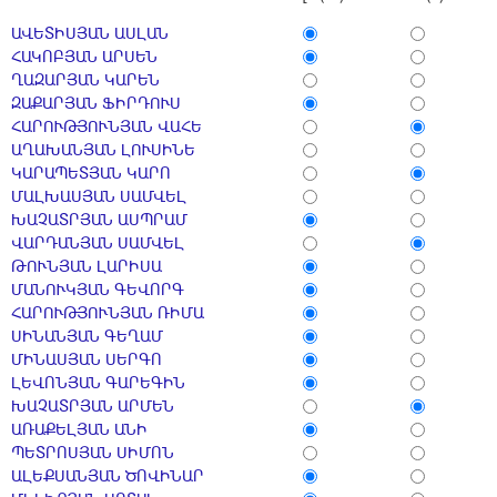
ԱՎԵՏԻՍՅԱՆ ԱՍԼԱՆ
ՀԱԿՈԲՅԱՆ ԱՐՍԵՆ
ՂԱԶԱՐՅԱՆ ԿԱՐԵՆ
ԶԱՔԱՐՅԱՆ ՖԻՐԴՈՒՍ
ՀԱՐՈՒԹՅՈՒՆՅԱՆ ՎԱՀԵ
ԱՂԱԽԱՆՅԱՆ ԼՈՒՍԻՆԵ
ԿԱՐԱՊԵՏՅԱՆ ԿԱՐՈ
ՄԱԼԽԱՍՅԱՆ ՍԱՄՎԵԼ
ԽԱՉԱՏՐՅԱՆ ԱՍՊՐԱՄ
ՎԱՐԴԱՆՅԱՆ ՍԱՄՎԵԼ
ԹՈՒՆՅԱՆ ԼԱՐԻՍԱ
ՄԱՆՈՒԿՅԱՆ ԳԵՎՈՐԳ
ՀԱՐՈՒԹՅՈՒՆՅԱՆ ՌԻՄԱ
ՍԻՆԱՆՅԱՆ ԳԵՂԱՄ
ՄԻՆԱՍՅԱՆ ՍԵՐԳՈ
ԼԵՎՈՆՅԱՆ ԳԱՐԵԳԻՆ
ԽԱՉԱՏՐՅԱՆ ԱՐՄԵՆ
ԱՌԱՔԵԼՅԱՆ ԱՆԻ
ՊԵՏՐՈՍՅԱՆ ՍԻՄՈՆ
ԱԼԵՔՍԱՆՅԱՆ ԾՈՎԻՆԱՐ