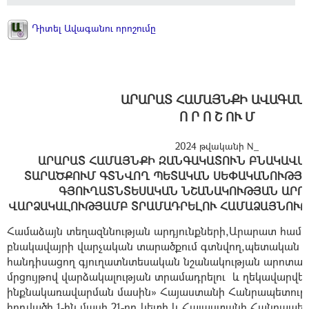
Դիտել Ավագանու որոշումը
ԱՐԱՐԱՏ ՀԱՄԱՅՆՔԻ ԱՎԱԳԱՆ
Ո Ր Ո Շ ՈՒ Մ
2024 թվականի N_
ԱՐԱՐԱՏ ՀԱՄԱՅՆՔԻ ԶԱՆԳԱԿԱՏՈՒՆ ԲՆԱԿԱՎԱ
ՏԱՐԱԾՔՈՒՄ ԳՏՆՎՈՂ ՊԵՏԱԿԱՆ ՍԵՓԱԿԱՆՈՒԹՅ
ԳՅՈՒՂԱՏՆՏԵՍԱԿԱՆ ՆՇԱՆԱԿՈՒԹՅԱՆ ԱՐՈ
ՎԱՐՁԱԿԱԼՈՒԹՅԱՄԲ ՏՐԱՄԱԴՐԵԼՈՒ ՀԱՄԱՁԱՅՆՈՒԹ
Համաձայն տեղազննության արդյունքների,Արարատ համ
բնակավայրի
վարչական տարածքում
գտնվող,պետական ս
հանդիսացող գյուղատնտեսական նշանակության արոտա
մրցույթով վարձակալության տրամադրելու և ղեկավարվե
ինքնակառավարման մասին» Հայաստանի Հանրապետությա
հոդվածի 1-ին մասի 21-րդ կետի և Հայաստանի Հանրապետ