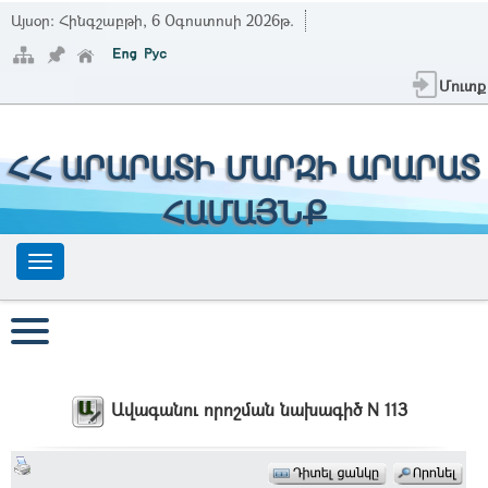
Այսօր:
Հինգշաբթի, 6 Օգոստոսի 2026թ.
Մուտք
ՀՀ ԱՐԱՐԱՏԻ ՄԱՐԶԻ ԱՐԱՐԱՏ
ՀԱՄԱՅՆՔ
Ավագանու որոշման նախագիծ N 113