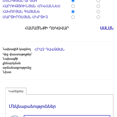
ՄԵԼԻՔՅԱՆ ԱՐՏԱԿ
ՀԱՐՈՒԹՅՈՒՆՅԱՆ ՀՈՎՀԱՆՆԵՍ
ՀԱԿՈԲՅԱՆ ԳԱՅԱՆԵ
ՄԱՐՏԻՐՈՍՅԱՆ ՄԿՐՏԻՉ
ՀԱՄԱՅՆՔԻ ՂԵԿԱՎԱՐ
ԱՍԼԱՆ 
Նախագիծ կազմող
ՀՐԱՉ ԴԱՎԹՅԱՆ
Կից փաստաթղթեր՝
Նախագծի
քննարկման
արձանագրությունը
Նիստ
Կարծիքներ
Մեկնաբանություններ