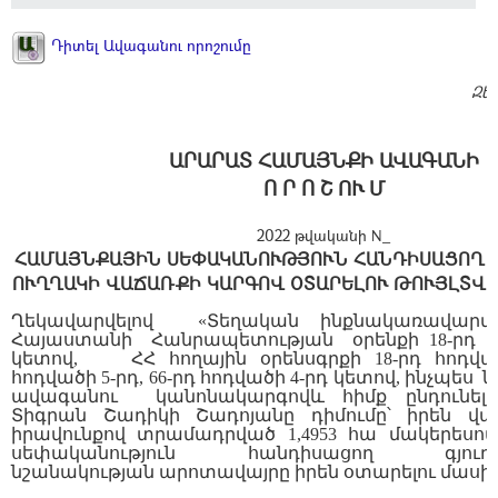
Դիտել Ավագանու որոշումը
Զե
ԱՐԱՐԱՏ ՀԱՄԱՅՆՔԻ ԱՎԱԳԱՆԻ
Ո Ր Ո Շ ՈՒ Մ
2022 թվականի N_
ՀԱՄԱՅՆՔԱՅԻՆ ՍԵՓԱԿԱՆՈՒԹՅՈՒՆ ՀԱՆԴԻՍԱՑՈՂ 
ՈՒՂՂԱԿԻ ՎԱՃԱՌՔԻ ԿԱՐԳՈՎ ՕՏԱՐԵԼՈՒ ԹՈՒՅԼՏՎ
Ղեկավարվելով
«
Տեղական
ինքնակառավ
Հայաստանի
Հանրապետության
օրենքի
18-
րդ
կ
ետ
ով
,
ՀՀ հողային օրենսգրքի 18-րդ հոդված
հոդվածի 5-րդ, 66-րդ հոդվածի 4-րդ կետով, ինչպես
ն
ավագանու
կանոնակարգով
և հիմք ընդունել
Տիգրան Շադիկի Շադոյանը
դիմումը՝ իրեն վա
իրավունքով տրամադրված
1
,
4953
հա մակերեսով
սեփականություն հանդիսացող գյուղ
նշանակության
արոտավայրը
իրեն օտարելու մասին