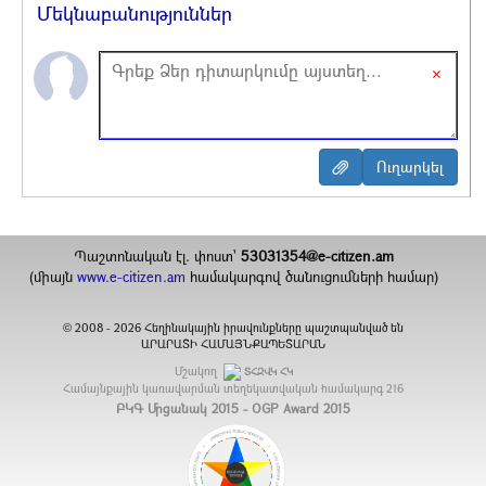
Մեկնաբանություններ
×
Պաշտոնական էլ. փոստ`
53031354@e-citizen.am
(միայն
www.e-citizen.am
համակարգով ծանուցումների համար)
2008 -
2026
Հեղինակային իրավունքները պաշտպանված են
©
ԱՐԱՐԱՏԻ ՀԱՄԱՅՆՔԱՊԵՏԱՐԱՆ
Մշակող
ՏՀԶՎԿ ՀԿ
Համայնքային կառավարման տեղեկատվական համակարգ
216
ԲԿԳ Մրցանակ 2015 - OGP Award 2015