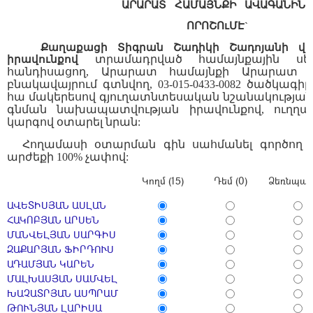
ԱՐԱՐԱՏ
ՀԱՄԱՅՆՔԻ
ԱՎԱԳԱՆԻՆ
ՈՐՈՇՈւՄ
Է
`
Քաղաքացի
Տիգրան Շադիկի Շադոյանի
վա
իրավունքով
տրամադրված համայնքային սեփ
հանդիսացող, Արարատ համայնքի
Արարատ բ
բնակավայրում գտնվող, 03-0
15
-0
433
-00
82
ծածկագիրը
հա մակերեսով գյուղատնտեսական նշանակությա
գնման նախապատվության իրավունքով, ուղղա
կարգով օտարել նրան:
Հողամասի օտարման գին սահմանել գործող
արժեքի 100% չափով:
Կողմ (15)
Դեմ (0)
Ձեռնպահ 
ԱՎԵՏԻՍՅԱՆ ԱՍԼԱՆ
ՀԱԿՈԲՅԱՆ ԱՐՍԵՆ
ՄԱՆՎԵԼՅԱՆ ՍԱՐԳԻՍ
ԶԱՔԱՐՅԱՆ ՖԻՐԴՈՒՍ
ԱԴԱՄՅԱՆ ԿԱՐԵՆ
ՄԱԼԽԱՍՅԱՆ ՍԱՄՎԵԼ
ԽԱՉԱՏՐՅԱՆ ԱՍՊՐԱՄ
ԹՈՒՆՅԱՆ ԼԱՐԻՍԱ