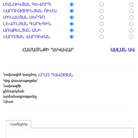
ՄԱՆՈՒԿՅԱՆ ԳԵՎՈՐԳ
ՀԱՐՈՒԹՅՈՒՆՅԱՆ ՌԻՄԱ
ՄԻՆԱՍՅԱՆ ՍԵՐԳՈ
ԼԵՎՈՆՅԱՆ ԳԱՐԵԳԻՆ
ԱՌԱՔԵԼՅԱՆ ԱՆԻ
ՀԱՐՈՅԱՆ ՎԱՐՈՒԺԱՆ
ՀԱՄԱՅՆՔԻ ՂԵԿԱՎԱՐ
ԱՍԼԱՆ ԱՎ
Նախագիծ կազմող
ՀՐԱՉ ԴԱՎԹՅԱՆ
Կից փաստաթղթեր՝
Նախագծի
քննարկման
արձանագրությունը
Նիստ
Կարծիքներ