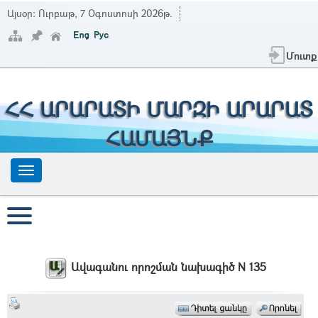
Այսօր:
Ուրբաթ, 7 Օգոստոսի 2026թ.
Մուտք
ՀՀ ԱՐԱՐԱՏԻ ՄԱՐԶԻ ԱՐԱՐԱՏ
ՀԱՄԱՅՆՔ
Ավագանու որոշման նախագիծ N 135