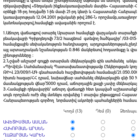
հողատեսքը և վրան առկա շինությունները ենթակա են աճուրդ վաճառքո
ղեկավարվելով «Տեղական ինքնակառավարման մասին» Հայաստանի Հ
օրենքի 18-րդ հոդվածի 1-ին մասի 21-րդ կետի և Հայաստանի Հանրապե
կառավարության 12.04.2001 թվականի թիվ 286-Ն որոշմամբ,առաջնորդ
կանոնակարգով,համայնքի ավագանին որոշում է.
1.Աճուրդ վաճառքով օտարել Արարատ համայնքի վարչական տարածքի
բնակավայրի Գրիբոյեդովի 73/2 հասցեում
գտնվող
ծածկագիր՝ /03-015-0
համայնքային սեփականություն հանդիսացող
արդյուբաներության,ընդ
այլ արտադրական նշանակության 0.846
մակերեսով հողատեսքը և վրա
շինությունները :
2.Նշված անշարժ գույքի օտարման մեկնարկային գին սահմանել անկա
«ՊիՎիԷմ» Սահմանափակ Պատասխանատվությամբ Ընկերության կողմ
ԹԻՎ 23/009/1-ԱԳ գնահատման հաշվետվության համաձայն՝21.050.000/
հիսուն հազար/ՀՀ դրամ, նախավճար սահմանել մեկնարկային գնի 50 %-
մասնակցության վճար՝5000 դրամ, աճուրդային քայլի չափը մեկնարկայի
3.Համայնքի ղեկավարին՝ աճուրդ վաճառքի հետ կապված աշխատանքնե
սույն որոշման ուժի մեջ մտնելու օրվանից 1 տարվա ընթացքում Հայաստ
Հանրապետության գործող նորմատիվ ակտերի պահանջներին համա
Կողմ (13)
Դեմ (0)
Ձեռնպահ 
ԱՎԵՏԻՍՅԱՆ ԱՍԼԱՆ
ՀԱԿՈԲՅԱՆ ԱՐՍԵՆ
ՂԱԶԱՐՅԱՆ ԿԱՐԵՆ