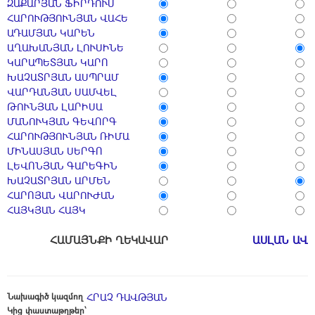
ԶԱՔԱՐՅԱՆ ՖԻՐԴՈՒՍ
ՀԱՐՈՒԹՅՈՒՆՅԱՆ ՎԱՀԵ
ԱԴԱՄՅԱՆ ԿԱՐԵՆ
ԱՂԱԽԱՆՅԱՆ ԼՈՒՍԻՆԵ
ԿԱՐԱՊԵՏՅԱՆ ԿԱՐՈ
ԽԱՉԱՏՐՅԱՆ ԱՍՊՐԱՄ
ՎԱՐԴԱՆՅԱՆ ՍԱՄՎԵԼ
ԹՈՒՆՅԱՆ ԼԱՐԻՍԱ
ՄԱՆՈՒԿՅԱՆ ԳԵՎՈՐԳ
ՀԱՐՈՒԹՅՈՒՆՅԱՆ ՌԻՄԱ
ՄԻՆԱՍՅԱՆ ՍԵՐԳՈ
ԼԵՎՈՆՅԱՆ ԳԱՐԵԳԻՆ
ԽԱՉԱՏՐՅԱՆ ԱՐՄԵՆ
ՀԱՐՈՅԱՆ ՎԱՐՈՒԺԱՆ
ՀԱՅԿՅԱՆ ՀԱՅԿ
ՀԱՄԱՅՆՔԻ ՂԵԿԱՎԱՐ
ԱՍԼԱՆ ԱՎ
Նախագիծ կազմող
ՀՐԱՉ ԴԱՎԹՅԱՆ
Կից փաստաթղթեր՝