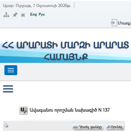
Այսօր:
Ուրբաթ, 7 Օգոստոսի 2026թ.
Մուտք
ՀՀ ԱՐԱՐԱՏԻ ՄԱՐԶԻ ԱՐԱՐԱՏ
ՀԱՄԱՅՆՔ
Ավագանու որոշման նախագիծ N 137