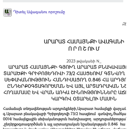
Դիտել Ավագանու որոշումը
Զե
ԱՐԱՐԱՏ ՀԱՄԱՅՆՔԻ ԱՎԱԳԱՆԻ
Ո Ր Ո Շ ՈՒ Մ
2023 թվականի N_
ԱՐԱՐԱՏ ՀԱՄԱՅՆՔԻ ԳՅՈՒՂ ԱՐԱՐԱՏ ԲՆԱԿԱՎԱՅՐ
ՏԱՐԱԾՔԻ ԳՐԻԲՈՅԵԴՈՎԻ 73/2 ՀԱՍՑԵՈՒՄ ԳՏՆՎՈՂ
ՍԵՓԱԿԱՆՈՒԹՅՈՒՆ ՀԱՆԴԻՍԱՑՈՂ 0.846 ՀԱ ԱՐԴՅՈ
ԸՆԴԵՐՔՕԳՏԱԳՈՐԾՄԱՆ ԵՎ ԱՅԼ ԱՐՏԱԴՐԱԿԱՆ ՆՇ
ՀՈՂԱՄԱՍԸ ԵՎ ՎՐԱՆ ԱՌԿԱ ՇԻՆՈՒԹՅՈՒՆՆԵՐԸ ԱՃ
ԿԱՐԳՈՎ ՕՏԱՐԵԼՈՒ ՄԱՍԻՆ
Համաձայն տեղազննության արդյունքների,Արարատ համայնքի վարչա
գ.Արարատ բնակավայրի Գրիբոյեդովի 73/2 հասցեում գտնվող,/ծածկագիր
0014/ համայնքային սեփականություն հանդիսացող արդյուբաներության
,ընդերքօգտագործման և այլ արտադրական նշանակության 0.846 հա 