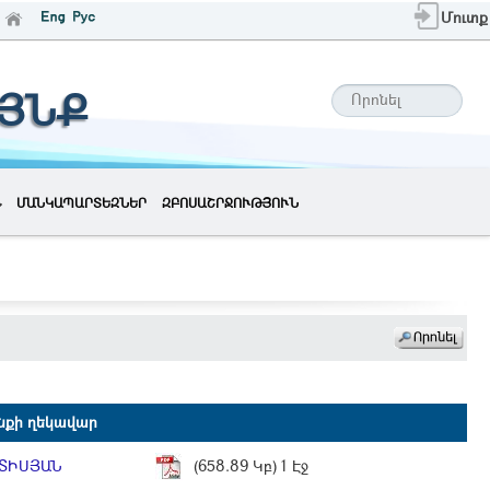
Մուտք
ԱՅՆՔ
ՄԱՆԿԱՊԱՐՏԵԶՆԵՐ
ԶԲՈՍԱՇՐՋՈՒԹՅՈՒՆ
նքի ղեկավար
ԵՏԻՍՅԱՆ
(658.89 Կբ) 1 Էջ