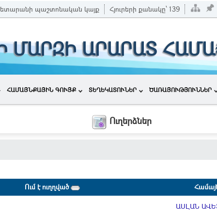
ետարանի պաշտոնական կայք
Հյուրերի քանակը՝
139
Ի ՄԱՐԶԻ ԱՐԱՐԱՏ ՀԱՄ
ՀԱՄԱՅՆՔԱՅԻՆ ԳՈՒՅՔ
ՏԵՂԵԿԱՏՈՒՆԵՐ
ԾԱՌԱՅՈՒԹՅՈՒՆՆԵՐ
Ուղերձներ
Ում է ուղղված
Համայ
ԱՍԼԱՆ ԱՎ