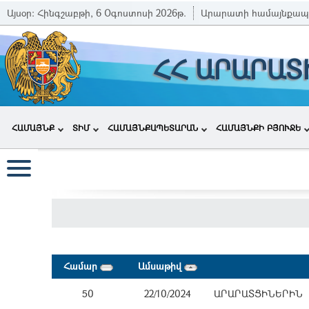
Այսօր:
Հինգշաբթի, 6 Օգոստոսի 2026թ.
Արարատի համայնքապ
ՀՀ ԱՐԱՐԱՏ
ՀԱՄԱՅՆՔ
ՏԻՄ
ՀԱՄԱՅՆՔԱՊԵՏԱՐԱՆ
ՀԱՄԱՅՆՔԻ ԲՅՈՒՋԵ
Համար
Ամսաթիվ
50
22/10/2024
ԱՐԱՐԱՏՑԻՆԵՐԻՆ