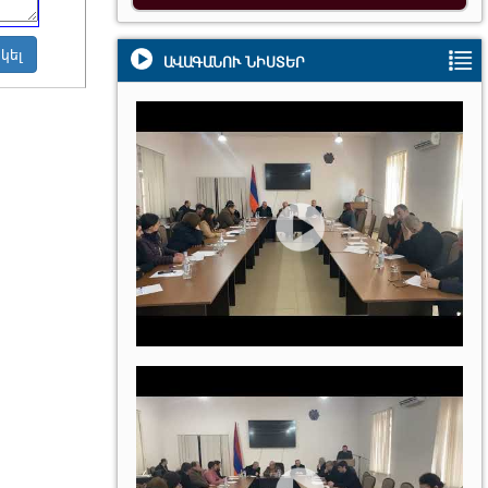
ԱՎԱԳԱՆՈՒ ՆԻՍՏԵՐ