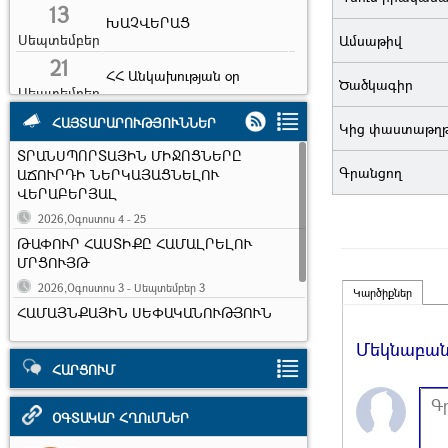
13
ԽԱՉՎԵՐԱՑ
Սեպտեմբեր
Ամսաթիվ
21
ՀՀ Անկախության օր
Ծածկագիր
Սեպտեմբեր
5
ՀԱՅՏԱՐԱՐՈՒԹՅՈՒՆՆԵՐ
Ուսուցչի օր
Կից փաստաթղ
Հոկտեմբեր
ՏՐԱՆՍՊՈՐՏԱՅԻՆ ՄԻՋՈՑՆԵՐԸ
22
Արարատ քաղաքի
Գրանցող
ԱՃՈՒՐԴԻ ՆԵՐԿԱՅԱՑՆԵԼՈՒ
հիմնադրման օր
ՎԵՐԱԲԵՐՅԱԼ
Հոկտեմբեր
2026,Օգոստոս 4 - 25
Տեղական
10
ինքնակառավարման
ԹԱՓՈՒՐ ՀԱՍՏԻՔԸ ՀԱՄԱԼՐԵԼՈՒ
Նոյեմբեր
մարմինների օր
ՄՐՑՈՒՅԹ
2026,Օգոստոս 3 - Սեպտեմբեր 3
17
Ուսանողների միջազգային
Կարծիքներ
ՀԱՄԱՅՆՔԱՅԻՆ ՍԵՓԱԿԱՆՈՒԹՅՈՒՆ
օր
Նոյեմբեր
ՀԱՆԴԻՍԱՑՈՂ ԱՆՇԱՐԺ ԳՈՒՅՔԸ
7
Երկրաշարժի զոհերի
Մեկնաբանո
ԱՃՈՒՐԴԻ ՆԵՐԿԱՅԱՑՆԵԼՈՒ
հիշատակի օր
ՎԵՐԱԲԵՐՅԱԼ
ՀԱՐՑՈՒՄ
Դեկտեմբեր
2026,Հուլիս 2 - Օգոստոս 25
ՕԳՏԱԿԱՐ ՀՂՈւՄՆԵՐ