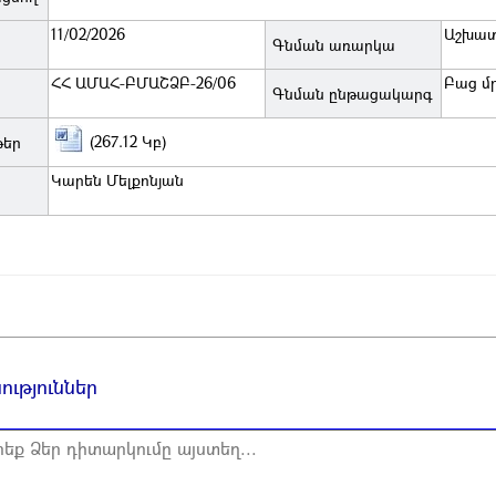
11/02/2026
Աշխատ
Գնման առարկա
ՀՀ ԱՄԱՀ-ԲՄԱՇՁԲ-26/06
Բաց մր
Գնման ընթացակարգ
(267.12 Կբ)
թեր
Կարեն Մելքոնյան
ւթյուններ