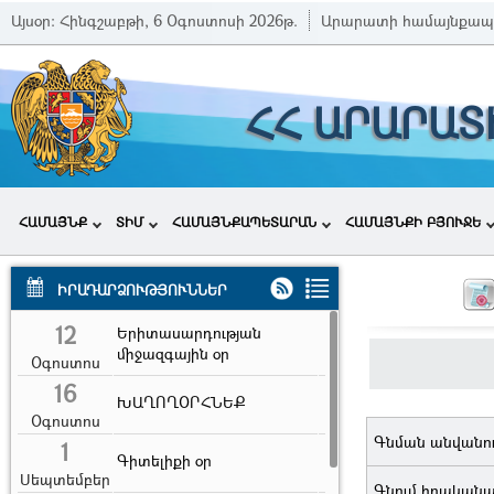
Այսօր:
Հինգշաբթի, 6 Օգոստոսի 2026թ.
Արարատի համայնքապ
ՀՀ ԱՐԱՐԱՏ
ՀԱՄԱՅՆՔ
ՏԻՄ
ՀԱՄԱՅՆՔԱՊԵՏԱՐԱՆ
ՀԱՄԱՅՆՔԻ ԲՅՈՒՋԵ
ԻՐԱԴԱՐՁՈՒԹՅՈՒՆՆԵՐ
12
Երիտասարդության
միջազգային օր
Օգոստոս
16
ԽԱՂՈՂՕՐՀՆԵՔ
Օգոստոս
Գնման անվանո
1
Գիտելիքի օր
Սեպտեմբեր
Գնում իրական