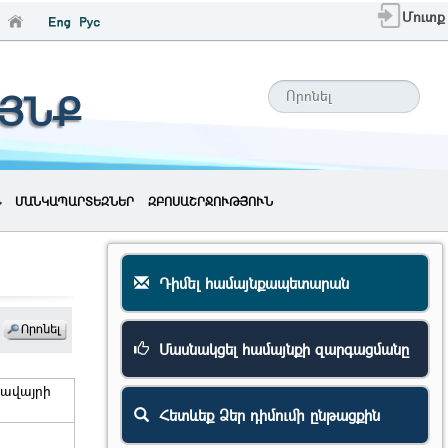
Մուտք
ԱՅՆՔ
ՄԱՆԿԱՊԱՐՏԵԶՆԵՐ
ԶԲՈՍԱՇՐՋՈՒԹՅՈՒՆ
Դիմել համայնքապետարան
Մասնակցել համայնքի զարգացմանը
ավայրի
Հետևեք Ձեր դիմումի ընթացքին