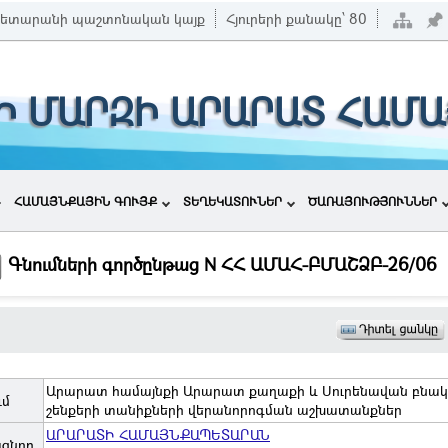
ետարանի պաշտոնական կայք
Հյուրերի քանակը՝
80
Ի ՄԱՐԶԻ ԱՐԱՐԱՏ ՀԱՄ
ՀԱՄԱՅՆՔԱՅԻՆ ԳՈՒՅՔ
ՏԵՂԵԿԱՏՈՒՆԵՐ
ԾԱՌԱՅՈՒԹՅՈՒՆՆԵՐ
Գնումների գործընթաց N ՀՀ ԱՄԱՀ-ԲՄԱՇՁԲ-26/06
Արարատ համայնքի Արարատ քաղաքի և Սուրենավան բնակ
ւմ
շենքերի տանիքների վերանորոգման աշխատանքներ
ԱՐԱՐԱՏԻ ՀԱՄԱՅՆՔԱՊԵՏԱՐԱՆ
ացնող