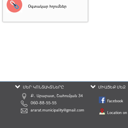
Օգտակար հղումներ
ՄԵՐ ԿՈՆՏԱԿՏՆԵՐԸ
ՄԻԱՑԵՔ ՄԵԶ
Ք․ Արարատ, Շահումյան 34
Facebook
060-88-55-55
ararat.municipality@gmail.com
Location on