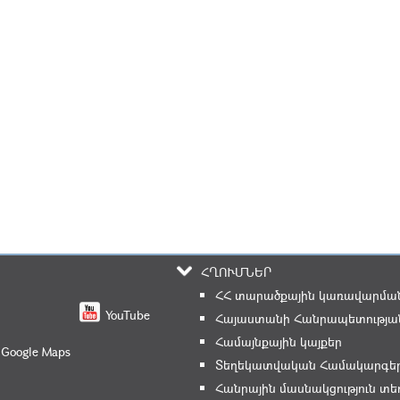
ՀՂՈՒՄՆԵՐ
ՀՀ տարածքային կառավարման
YouTube
Հայաստանի Հանրապետության
Համայնքային կայքեր
 Google Maps
Տեղեկատվական Համակարգե
Հանրային մասնակցություն 