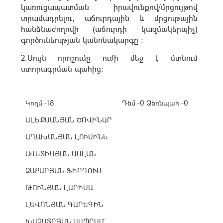
կառուցապատման իրավունքով/մրցույթով
տրամադրելու, աճուրդային և մրցութային
հանձնաժողովի (աճուրդի կազմակերպիչ)
գործունեության կանոնակարգը :
2.Սույն որոշումը ուժի մեջ է մտնում
ստորագրման պահից:
Կողմ -18
Դեմ -0
Ձեռնպահ -0
ԱԼԵՔՍԱՆՅԱՆ ԾՈՎԻՆԱՐ
ԱՂԱԽԱՆՅԱՆ ԼՈՒՍԻՆԵ
ԱՎԵՏԻՍՅԱՆ ԱՍԼԱՆ
ԶԱՔԱՐՅԱՆ ՖԻՐԴՈՒՍ
ԹՈՒՆՅԱՆ ԼԱՐԻՍԱ
ԼԵՎՈՆՅԱՆ ԳԱՐԵԳԻՆ
ԽԱՉԱՏՐՅԱՆ ԱՍՊՐԱՄ