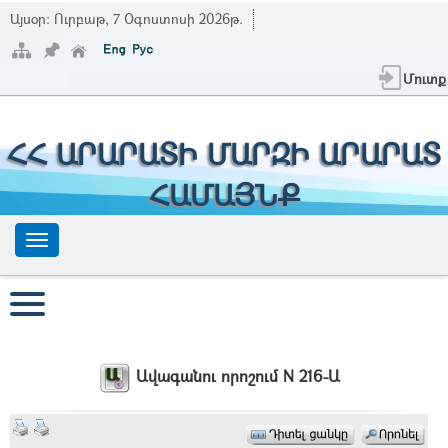
Այսօր:
Ուրբաթ, 7 Օգոստոսի 2026թ.
Մուտք
ՀՀ ԱՐԱՐԱՏԻ ՄԱՐԶԻ ԱՐԱՐԱՏ
ՀԱՄԱՅՆՔ
Ավագանու որոշում N 216-Ա