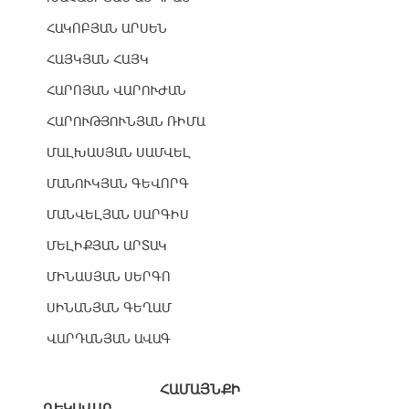
ՀԱԿՈԲՅԱՆ ԱՐՍԵՆ
ՀԱՅԿՅԱՆ ՀԱՅԿ
ՀԱՐՈՅԱՆ ՎԱՐՈՒԺԱՆ
ՀԱՐՈՒԹՅՈՒՆՅԱՆ ՌԻՄԱ
ՄԱԼԽԱՍՅԱՆ ՍԱՄՎԵԼ
ՄԱՆՈՒԿՅԱՆ ԳԵՎՈՐԳ
ՄԱՆՎԵԼՅԱՆ ՍԱՐԳԻՍ
ՄԵԼԻՔՅԱՆ ԱՐՏԱԿ
ՄԻՆԱՍՅԱՆ ՍԵՐԳՈ
ՍԻՆԱՆՅԱՆ ԳԵՂԱՄ
ՎԱՐԴԱՆՅԱՆ ԱՎԱԳ
ՀԱՄԱՅՆՔԻ
ՂԵԿԱՎԱՐ