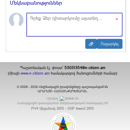
Մեկնաբանություններ
×
Պաշտոնական էլ. փոստ`
53031354@e-citizen.am
(միայն
www.e-citizen.am
համակարգով ծանուցումների համար)
2008 -
2026
Հեղինակային իրավունքները պաշտպանված են
©
ԱՐԱՐԱՏԻ ՀԱՄԱՅՆՔԱՊԵՏԱՐԱՆ
Մշակող
ՏՀԶՎԿ ՀԿ
Համայնքային կառավարման տեղեկատվական համակարգ
216
ԲԿԳ Մրցանակ 2015 - OGP Award 2015