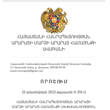
ՀԱՅԱՍՏԱՆԻ ՀԱՆՐԱՊԵՏՈՒԹՅԱՆ
ԱՐԱՐԱՏԻ ՄԱՐԶԻ ԱՐԱՐԱՏ ՀԱՄԱՅՆՔԻ
ԱՎԱԳԱՆԻ
Հայաստանի Հանրապետության Արարատի մարզի Արարատ համայնք
ՀՀ Արարատի մարզ, ք. Արարատ, 060-88-55-55,
ararat.municipality@gmail.com
Ո Ր Ո Շ ՈՒ Մ
22 դեկտեմբերի 2023 թվականի N 216-Ա
ՀԱՅԱՍՏԱՆԻ ՀԱՆՐԱՊԵՏՈՒԹՅԱՆ ԱՐԱՐԱՏԻ
ՄԱՐԶԻ ԱՐԱՐԱՏ ՀԱՄԱՅՆՔԻ ՍԵՓԱԿԱՆՈՒԹՅՈՒՆ