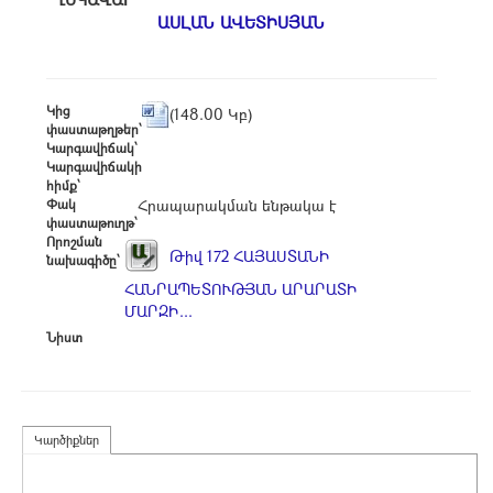
ԱՍԼԱՆ ԱՎԵՏԻՍՅԱՆ
Կից
(148.00 Կբ)
փաստաթղթեր՝
Կարգավիճակ՝
Կարգավիճակի
հիմք՝
Փակ
Հրապարակման ենթակա է
փաստաթուղթ՝
Որոշման
Թիվ 172 ՀԱՅԱՍՏԱՆԻ
նախագիծը՝
ՀԱՆՐԱՊԵՏՈՒԹՅԱՆ ԱՐԱՐԱՏԻ
ՄԱՐԶԻ...
Նիստ
Կարծիքներ