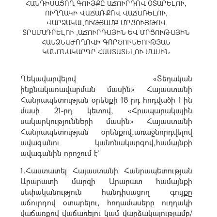
ՀԱՆԴԻՍԱՑՈՂ ԳՈՒՅՔԸ ԱՃՈՒՐԴՈՎ ՕՏԱՐԵԼՈՒ,
ՈՒՂՂԱԿԻ ՎԱՃԱՌՔՈՎ ՎԱՃԱՌԵԼՈՒ,
ՎԱՐՁԱԿԱԼՈՒԹՅԱՄԲ ՄՐՑՈՒՅԹՈՎ
ՏՐԱՄԱԴՐԵԼՈՒ ,ԱՃՈՒՐԴԱՅԻՆ ԵՎ ՄՐՑՈՒԹԱՅԻՆ
ՀԱՆՁՆԱԺՈՂՈՎԻ ԳՈՐԾՈՒՆԵՈՒԹՅԱՆ
ԿԱՆՈՆԱԿԱՐԳԸ ՀԱՍՏԱՏԵԼՈՒ ՄԱՍԻՆ
Ղեկավարվելով «Տեղական
ինքնակառավարման մասին» Հայաստանի
Հանրապետության օրենքի 18-րդ հոդվածի 1-ին
մասի 21-րդ կետով, «Հրապարակային
սակարկությունների մասին» Հայաստանի
Հանրապետության օրենքով,առաջնորդվելով
ավագանու կանոնակարգով,համայնքի
ավագանին որոշում է՝
1.Հաստատել Հայաստանի Հանրապետության
Արարատի մարզի Արարատ համայնքի
սեփականություն հանդիսացող գույքը
աճուրդով օտարելու, հողամասերը ուղղակի
վաճառքով վաճառելու կամ վարձակալությամբ/