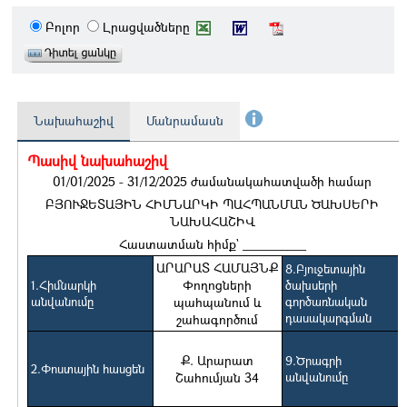
Բոլոր
Լրացվածները
Նախահաշիվ
Մանրամասն
Պասիվ նախահաշիվ
01/01/2025 - 31/12/2025 ժամանակահատվածի համար
ԲՅՈՒՋԵՏԱՅԻՆ ՀԻՄՆԱՐԿԻ ՊԱՀՊԱՆՄԱՆ ԾԱԽՍԵՐԻ
ՆԱԽԱՀԱՇԻՎ
Հաստատման հիմք` __________
ԱՐԱՐԱՏ ՀԱՄԱՅՆՔ
8.Բյուջետային
Փողոցների
1.Հիմնարկի
ծախսերի
անվանումը
պահպանում և
գործառնական
դասակարգման
շահագործում
Ք. Արարատ
9.Ծրագրի
2.Փոստային հասցեն
Շահումյան 34
անվանումը