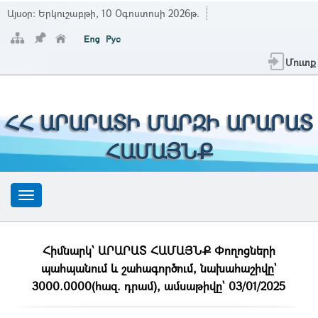
Այսօր:
Երկուշաբթի, 10 Օգոստոսի 2026թ.
Մուտք
ՀՀ ԱՐԱՐԱՏԻ ՄԱՐԶԻ ԱՐԱՐԱՏ
ՀԱՄԱՅՆՔ
Հիմնարկ` ԱՐԱՐԱՏ ՀԱՄԱՅՆՔ Փողոցների
պահպանում և շահագործում, նախահաշիվը`
3000.0000(հազ. դրամ), ամսաթիվը` 03/01/2025