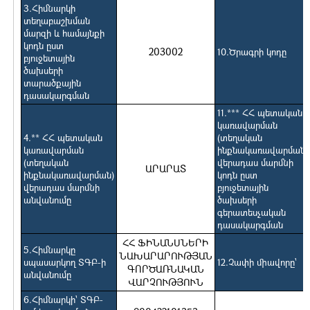
3.Հիմնարկի
տեղաբաշխման
մարզի և համայնքի
կոդն ըստ
203002
10.Ծրագրի կոդը
բյուջետային
ծախսերի
տարածքային
դասակարգման
11.*** ՀՀ պետական
կառավարման
4.** ՀՀ պետական
(տեղական
կառավարման
ինքնակառավարման)
(տեղական
վերադաս մարմնի
ԱՐԱՐԱՏ
ինքնակառավարման)
կոդն ըստ
վերադաս մարմնի
բյուջետային
անվանումը
ծախսերի
գերատեսչական
դասակարգման
ՀՀ ՖԻՆԱՆՍՆԵՐԻ
5.Հիմնարկը
ՆԱԽԱՐԱՐՈՒԹՅԱՆ
սպասարկող ՏԳԲ-ի
12.Չափի միավորը`
ԳՈՐԾԱՌՆԱԿԱՆ
անվանումը
ՎԱՐՉՈՒԹՅՈՒՆ
6.Հիմնարկի` ՏԳԲ-