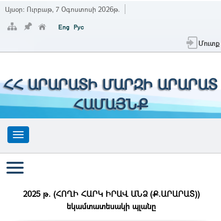
Այսօր:
Ուրբաթ, 7 Օգոստոսի 2026թ.
Մուտք
ՀՀ ԱՐԱՐԱՏԻ ՄԱՐԶԻ ԱՐԱՐԱՏ
ՀԱՄԱՅՆՔ
2025 թ. (ՀՈՂԻ ՀԱՐԿ ԻՐԱՎ ԱՆՁ (Ք.ԱՐԱՐԱՏ))
եկամտատեսակի պլանը