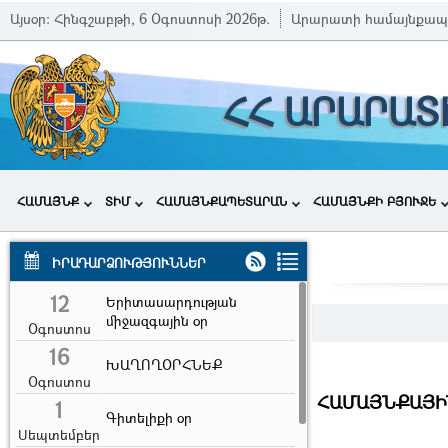
Այսօր:
Հինգշաբթի, 6 Օգոստոսի 2026թ.
Արարատի համայնքապ
ՀՀ ԱՐԱՐԱՏ
ՀԱՄԱՅՆՔ
ՏԻՄ
ՀԱՄԱՅՆՔԱՊԵՏԱՐԱՆ
ՀԱՄԱՅՆՔԻ ԲՅՈՒՋԵ
ԻՐԱԴԱՐՁՈՒԹՅՈՒՆՆԵՐ
12
Երիտասարդության
միջազգային օր
Օգոստոս
16
ԽԱՂՈՂՕՐՀՆԵՔ
Օգոստոս
ՀԱՄԱՅՆՔԱՅԻ
1
Գիտելիքի օր
Սեպտեմբեր