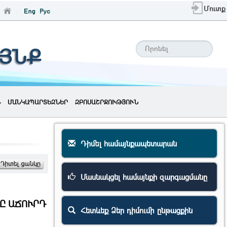
Մուտք
ԱՅՆՔ
ՄԱՆԿԱՊԱՐՏԵԶՆԵՐ
ԶԲՈՍԱՇՐՋՈՒԹՅՈՒՆ
Դիմել համայնքապետարան
Մասնակցել համայնքի զարգացմանը
Ը ԱՃՈՒՐԴ
Հետևեք Ձեր դիմումի ընթացքին