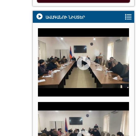
ԱՎԱԳԱՆՈՒ ՆԻՍՏԵՐ