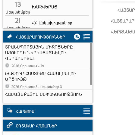
13
ԽԱՉՎԵՐԱՑ
ՀԱՅՏԱ
Սեպտեմբեր
21
ՀԱՅՏԱՐԱՐ
ՀՀ Անկախության օր
Սեպտեմբեր
ՎԵՐՋՆԱԺ
5
ՀԱՅՏԱՐԱՐՈՒԹՅՈՒՆՆԵՐ
Ուսուցչի օր
Հոկտեմբեր
ՏՐԱՆՍՊՈՐՏԱՅԻՆ ՄԻՋՈՑՆԵՐԸ
22
Արարատ քաղաքի
ԱՃՈՒՐԴԻ ՆԵՐԿԱՅԱՑՆԵԼՈՒ
հիմնադրման օր
ՎԵՐԱԲԵՐՅԱԼ
Հոկտեմբեր
2026,Օգոստոս 4 - 25
Տեղական
10
ինքնակառավարման
ԹԱՓՈՒՐ ՀԱՍՏԻՔԸ ՀԱՄԱԼՐԵԼՈՒ
Նոյեմբեր
մարմինների օր
ՄՐՑՈՒՅԹ
2026,Օգոստոս 3 - Սեպտեմբեր 3
17
Ուսանողների միջազգային
ՀԱՄԱՅՆՔԱՅԻՆ ՍԵՓԱԿԱՆՈՒԹՅՈՒՆ
օր
Նոյեմբեր
ՀԱՆԴԻՍԱՑՈՂ ԱՆՇԱՐԺ ԳՈՒՅՔԸ
7
Երկրաշարժի զոհերի
ԱՃՈՒՐԴԻ ՆԵՐԿԱՅԱՑՆԵԼՈՒ
հիշատակի օր
ՎԵՐԱԲԵՐՅԱԼ
ՀԱՐՑՈՒՄ
Դեկտեմբեր
2026,Հուլիս 2 - Օգոստոս 25
ՕԳՏԱԿԱՐ ՀՂՈւՄՆԵՐ