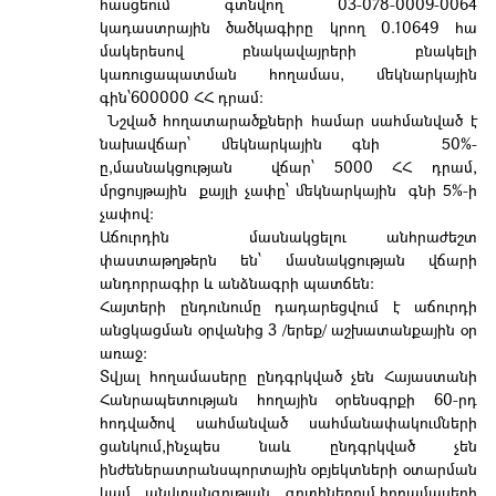
հասցեում գտնվող 03-078-0009-0064
կադաստրային ծածկագիրը կրող 0.10649 հա
մակերեսով բնակավայրերի բնակելի
կառուցապատման հողամաս, մեկնարկային
գին՝600000 ՀՀ դրամ:
Նշված հողատարածքների համար սահմանված է
նախավճար՝ մեկնարկային գնի 50%-
ը,մասնակցության վճար՝ 5000 ՀՀ դրամ,
մրցույթային քայլի չափը՝ մեկնարկային գնի 5%-ի
չափով:
Աճուրդին մասնակցելու անհրաժեշտ
փաստաթղթերն են՝ մասնակցության վճարի
անդորրագիր և անձնագրի պատճեն:
Հայտերի ընդունումը դադարեցվում է աճուրդի
անցկացման օրվանից 3 /երեք/ աշխատանքային օր
առաջ:
Տվյալ հողամասերը ընդգրկված չեն Հայաստանի
Հանրապետության հողային օրենսգրքի 60-րդ
հոդվածով սահմանված սահմանափակումների
ցանկում,ինչպես նաև ընդգրկված չեն
ինժեներատրանսպորտային օբյեկտների օտարման
կամ անվտանգության գոտիներում,հողամասերի