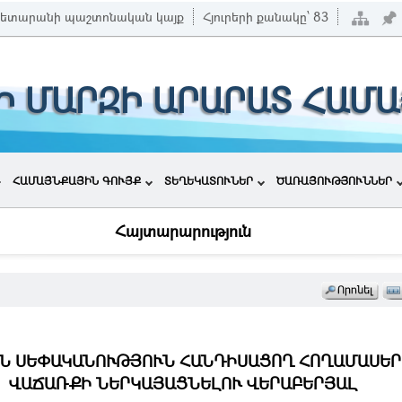
ետարանի պաշտոնական կայք
Հյուրերի քանակը՝
83
Ի ՄԱՐԶԻ ԱՐԱՐԱՏ ՀԱՄ
ՀԱՄԱՅՆՔԱՅԻՆ ԳՈՒՅՔ
ՏԵՂԵԿԱՏՈՒՆԵՐ
ԾԱՌԱՅՈՒԹՅՈՒՆՆԵՐ
Հայտարարություն
Ն ՍԵՓԱԿԱՆՈՒԹՅՈՒՆ ՀԱՆԴԻՍԱՑՈՂ ՀՈՂԱՄԱՍԵՐ
ՎԱՃԱՌՔԻ ՆԵՐԿԱՅԱՑՆԵԼՈՒ ՎԵՐԱԲԵՐՅԱԼ