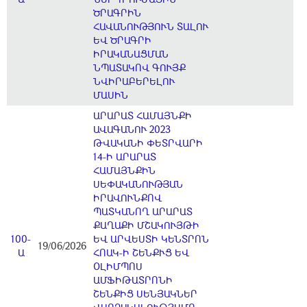
ԾՐԱԳՐԻՆ
ՀԱՎԱՆՈՒԹՅՈՒՆ ՏԱԼՈՒ
ԵՎ ԾՐԱԳՐԻ
ԻՐԱԿԱՆԱՑՄԱՆ
ՆՊԱՏԱԿՈՎ ԳՈՒՅՔ
ՆՎԻՐԱԲԵՐԵԼՈՒ
ՄԱՍԻՆ
ԱՐԱՐԱՏ ՀԱՄԱՅՆՔԻ
ԱՎԱԳԱՆՈՒ 2023
ԹՎԱԿԱՆԻ ՓԵՏՐՎԱՐԻ
14-Ի ԱՐԱՐԱՏ
ՀԱՄԱՅՆՔԻՆ
ՍԵՓԱԿԱՆՈՒԹՅԱՆ
ԻՐԱՎՈՒՆՔՈՎ
ՊԱՏԿԱՆՈՂ ԱՐԱՐԱՏ
ՔԱՂԱՔԻ ՄՇԱԿՈՒՅԹԻ
100-
ԵՎ ԱՐՎԵՍՏԻ ԿԵՆՏՐՈՆ
19/06/2026
Ա
ՀՈԱԿ-Ի ՇԵՆՔՒՑ ԵՎ
ՕԼԻՄՊՈՍ
ԱՄՖԻԹԱՏՐՈՆԻ
ՇԵՆՔԻՑ ՍԵՆՅԱԿՆԵՐ