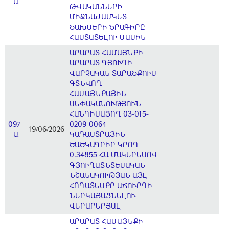
Ա
ԹՎԱԿԱՆՆԵՐԻ
ՄԻՋՆԱԺԱՄԿԵՏ
ԾԱԽՍԵՐԻ ԾՐԱԳԻՐԸ
ՀԱՍՏԱՏԵԼՈՒ ՄԱՍԻՆ
ԱՐԱՐԱՏ ՀԱՄԱՅՆՔԻ
ԱՐԱՐԱՏ ԳՅՈՒՂԻ
ՎԱՐՉԱԿԱՆ ՏԱՐԱԾՔՈՒՄ
ԳՏՆՎՈՂ
ՀԱՄԱՅՆՔԱՅԻՆ
ՍԵՓԱԿԱՆՈՒԹՅՈՒՆ
ՀԱՆԴԻՍԱՑՈՂ 03-015-
097-
0209-0064
19/06/2026
Ա
ԿԱԴԱՍՏՐԱՅԻՆ
ԾԱԾԿԱԳՐԻԸ ԿՐՈՂ
0.34855 ՀԱ ՄԱԿԵՐԵՍՈՎ
ԳՅՈՒՂԱՏՆՏԵՍԱԿԱՆ
ՆՇԱՆԱԿՈՒԹՅԱՆ ԱՅԼ
ՀՈՂԱՏԵՍՔԸ ԱՃՈՒՐԴԻ
ՆԵՐԿԱՅԱՑՆԵԼՈՒ
ՎԵՐԱԲԵՐՅԱԼ
ԱՐԱՐԱՏ ՀԱՄԱՅՆՔԻ