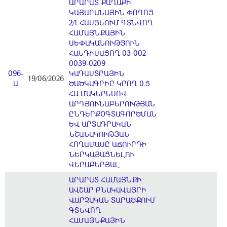
ԱՐԱՐԱՏ ՔԱՂԱՔԻ
ԿԱՅԱՐԱՆԱՅԻՆ ՓՈՂՈՑ
2/1 ՀԱՍՑԵՈՒՄ ԳՏՆՎՈՂ
ՀԱՄԱՅՆՔԱՅԻՆ
ՍԵՓԱԿԱՆՈՒԹՅՈՒՆ
ՀԱՆԴԻՍԱՑՈՂ 03-002-
0039-0209
096-
ԿԱԴԱՍՏՐԱՅԻՆ
19/06/2026
Ա
ԾԱԾԿԱԳՐԻԸ ԿՐՈՂ 0.5
ՀԱ ՄԱԿԵՐԵՍՈՎ
ԱՐԴՅՈՒՆԱԲԵՐՈՒԹՅԱՆ
ԸՆԴԵՐՔՕԳՏԱԳՈՐԾՄԱՆ
ԵՎ ԱՐՏԱԴՐԱԿԱՆ
ՆՇԱՆԱԿՈՒԹՅԱՆ
ՀՈՂԱՄԱՍԸ ԱՃՈՒՐԴԻ
ՆԵՐԿԱՅԱՑՆԵԼՈՒ
ՎԵՐԱԲԵՐՅԱԼ
ԱՐԱՐԱՏ ՀԱՄԱՅՆՔԻ
ԱՎՇԱՐ ԲՆԱԿԱՎԱՅՐԻ
ՎԱՐՉԱԿԱՆ ՏԱՐԱԾՔՈՒՄ
ԳՏՆՎՈՂ
ՀԱՄԱՅՆՔԱՅԻՆ