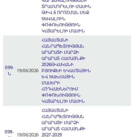
ՎԱՐՁԱԿԱԼՈՒԹՅԱՄԲ
ՏՐԱՄԱԴՐԵԼՈՒ ՄԱՍԻՆ
ԹԻՎ 6 ՈՐՈՇՄԱՆ ՄԵՋ
ԾԱՎԱԼՈՒՆ
ՓՈՓՈԽՈՒԹՅՈՒՆ
ԿԱՏԱՐԵԼՈՒ ՄԱՍԻՆ
ՀԱՅԱՍՏԱՆԻ
ՀԱՆՐԱՊԵՏՈՒԹՅԱՆ
ԱՐԱՐԱՏԻ ՄԱՐԶԻ
ԱՐԱՐԱՏ ՀԱՄԱՅՆՔԻ
2026ԹՎԱԿԱՆԻ
099-
19/06/2026
ԲՅՈՒՋԵԻ ԵԿԱՄՏԱՅԻՆ
Ն
ԵՎ ԾԱԽՍԱՅԻՆ
ՄԱՍԵՐԻ
ՀՈԴՎԱԾՆԵՐՈՒՄ
ՓՈՓՈԽՈՒԹՅՈՒՆ
ԿԱՏԱՐԵԼՈՒ ՄԱՍԻՆ
ՀԱՅԱՍՏԱՆԻ
ՀԱՆՐԱՊԵՏՈՒԹՅԱՆ
ԱՐԱՐԱՏԻ ՄԱՐԶԻ
ԱՐԱՐԱՏ ՀԱՄԱՅՆՔԻ
098-
19/06/2026
2027-2029