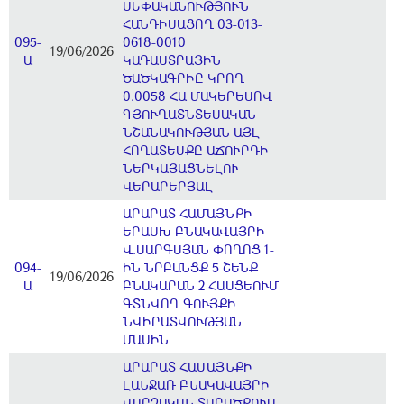
ՍԵՓԱԿԱՆՈՒԹՅՈՒՆ
ՀԱՆԴԻՍԱՑՈՂ 03-013-
095-
0618-0010
19/06/2026
Ա
ԿԱԴԱՍՏՐԱՅԻՆ
ԾԱԾԿԱԳՐԻԸ ԿՐՈՂ
0.0058 ՀԱ ՄԱԿԵՐԵՍՈՎ
ԳՅՈՒՂԱՏՆՏԵՍԱԿԱՆ
ՆՇԱՆԱԿՈՒԹՅԱՆ ԱՅԼ
ՀՈՂԱՏԵՍՔԸ ԱՃՈՒՐԴԻ
ՆԵՐԿԱՅԱՑՆԵԼՈՒ
ՎԵՐԱԲԵՐՅԱԼ
ԱՐԱՐԱՏ ՀԱՄԱՅՆՔԻ
ԵՐԱՍԽ ԲՆԱԿԱՎԱՅՐԻ
Վ.ՍԱՐԳՍՅԱՆ ՓՈՂՈՑ 1-
094-
ԻՆ ՆՐԲԱՆՑՔ 5 ՇԵՆՔ
19/06/2026
Ա
ԲՆԱԿԱՐԱՆ 2 ՀԱՍՑԵՈՒՄ
ԳՏՆՎՈՂ ԳՈՒՅՔԻ
ՆՎԻՐԱՏՎՈՒԹՅԱՆ
ՄԱՍԻՆ
ԱՐԱՐԱՏ ՀԱՄԱՅՆՔԻ
ԼԱՆՋԱՌ ԲՆԱԿԱՎԱՅՐԻ
ՎԱՐՉԱԿԱՆ ՏԱՐԱԾՔՈՒՄ