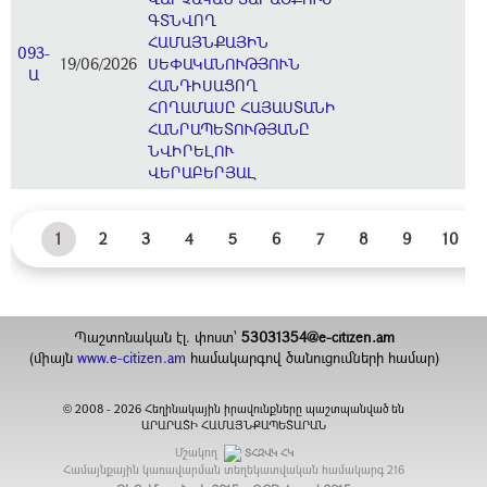
ԳՏՆՎՈՂ
ՀԱՄԱՅՆՔԱՅԻՆ
093-
19/06/2026
ՍԵՓԱԿԱՆՈՒԹՅՈՒՆ
Ա
ՀԱՆԴԻՍԱՑՈՂ
ՀՈՂԱՄԱՍԸ ՀԱՅԱՍՏԱՆԻ
ՀԱՆՐԱՊԵՏՈՒԹՅԱՆԸ
ՆՎԻՐԵԼՈՒ
ՎԵՐԱԲԵՐՅԱԼ
1
2
3
4
5
6
7
8
9
10
Պաշտոնական էլ. փոստ`
53031354@e-citizen.am
(միայն
www.e-citizen.am
համակարգով ծանուցումների համար)
2008 -
2026
Հեղինակային իրավունքները պաշտպանված են
©
ԱՐԱՐԱՏԻ ՀԱՄԱՅՆՔԱՊԵՏԱՐԱՆ
Մշակող
ՏՀԶՎԿ ՀԿ
Համայնքային կառավարման տեղեկատվական համակարգ
216