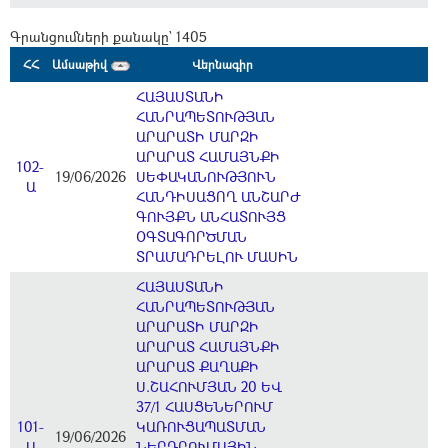
Գրանցումների քանակը` 1405
ՀՀ
Ամսաթիվ
Վերնագիր
ՀԱՅԱՍՏԱՆԻ
ՀԱՆՐԱՊԵՏՈՒԹՅԱՆ
ԱՐԱՐԱՏԻ ՄԱՐԶԻ
ԱՐԱՐԱՏ ՀԱՄԱՅՆՔԻ
102-
19/06/2026
ՍԵՓԱԿԱՆՈՒԹՅՈՒՆ
Ա
ՀԱՆԴԻՍԱՑՈՂ ԱՆՇԱՐԺ
ԳՈՒՅՔՆ ԱՆՀԱՏՈՒՅՑ
ՕԳՏԱԳՈՐԾՄԱՆ
ՏՐԱՄԱԴՐԵԼՈՒ ՄԱՍԻՆ
ՀԱՅԱՍՏԱՆԻ
ՀԱՆՐԱՊԵՏՈՒԹՅԱՆ
ԱՐԱՐԱՏԻ ՄԱՐԶԻ
ԱՐԱՐԱՏ ՀԱՄԱՅՆՔԻ
ԱՐԱՐԱՏ ՔԱՂԱՔԻ
Ս.ՇԱՀՈՒՄՅԱՆ 20 ԵՎ
37/1 ՀԱՍՑԵՆԵՐՈՒՄ
101-
ԿԱՌՈՒՑԱՊԱՏՄԱՆ
19/06/2026
Ա
ՆԵՐԴՐՈՒՄԱՅԻՆ