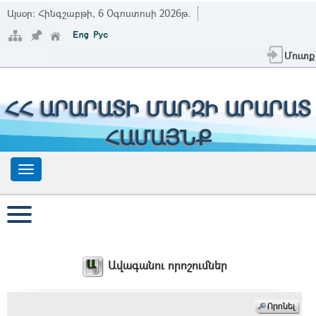
Այսօր:
Հինգշաբթի, 6 Օգոստոսի 2026թ.
Մուտք
ՀՀ ԱՐԱՐԱՏԻ ՄԱՐԶԻ ԱՐԱՐԱՏ
ՀԱՄԱՅՆՔ
Ավագանու որոշումներ