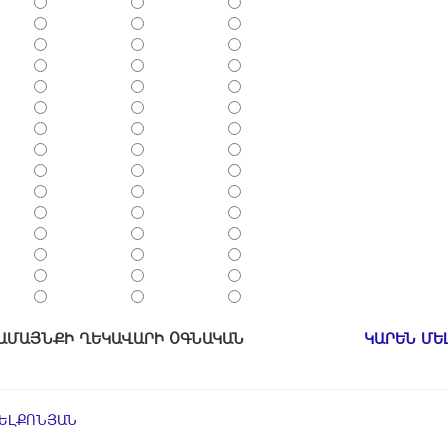
ՀԱՄԱՅՆՔԻ ՂԵԿԱՎԱՐԻ ՕԳՆԱԿԱՆ
ԿԱՐԵՆ ՄԵ
ՄԵԼՔՈՆՅԱՆ