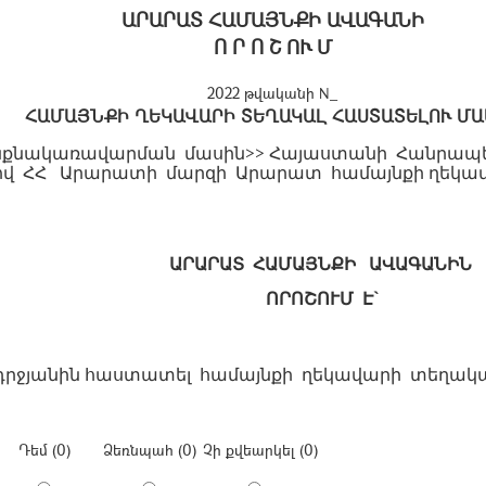
ԱՐԱՐԱՏ ՀԱՄԱՅՆՔԻ ԱՎԱԳԱՆԻ
Ո Ր Ո Շ ՈՒ Մ
2022 թվականի N_
ՀԱՄԱՅՆՔԻ ՂԵԿԱՎԱՐԻ ՏԵՂԱԿԱԼ ՀԱՍՏԱՏԵԼՈՒ ՄԱ
նքնակառավարման
մասին
>>
Հայաստանի
Հանրապ
ով
ՀՀ
Արարատի
մարզի
Արարատ
համայնքի
ղեկա
ԱՐԱՐԱՏ
ՀԱՄԱՅՆՔԻ
ԱՎԱԳԱՆԻՆ
ՈՐՈՇՈ
Ւ
Մ
Է
`
դրջյանին
հաստատել
համայնքի
ղեկավարի
տեղակ
Դեմ (0)
Ձեռնպահ (0)
Չի քվեարկել (0)