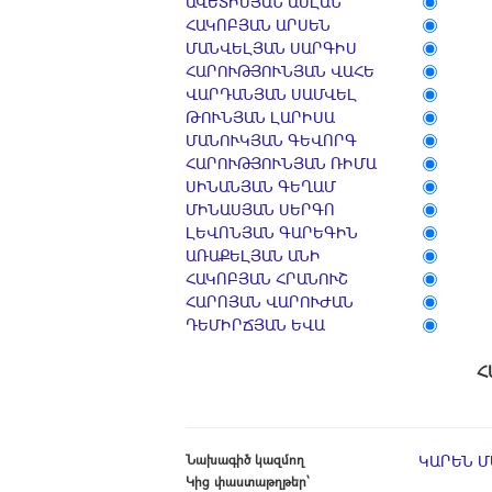
ԱՎԵՏԻՍՅԱՆ ԱՍԼԱՆ
ՀԱԿՈԲՅԱՆ ԱՐՍԵՆ
ՄԱՆՎԵԼՅԱՆ ՍԱՐԳԻՍ
ՀԱՐՈՒԹՅՈՒՆՅԱՆ ՎԱՀԵ
ՎԱՐԴԱՆՅԱՆ ՍԱՄՎԵԼ
ԹՈՒՆՅԱՆ ԼԱՐԻՍԱ
ՄԱՆՈՒԿՅԱՆ ԳԵՎՈՐԳ
ՀԱՐՈՒԹՅՈՒՆՅԱՆ ՌԻՄԱ
ՍԻՆԱՆՅԱՆ ԳԵՂԱՄ
ՄԻՆԱՍՅԱՆ ՍԵՐԳՈ
ԼԵՎՈՆՅԱՆ ԳԱՐԵԳԻՆ
ԱՌԱՔԵԼՅԱՆ ԱՆԻ
ՀԱԿՈԲՅԱՆ ՀՐԱՆՈՒՇ
ՀԱՐՈՅԱՆ ՎԱՐՈՒԺԱՆ
ԴԵՄԻՐՃՅԱՆ ԵՎԱ
Նախագիծ կազմող
ԿԱՐԵՆ 
Կից փաստաթղթեր՝