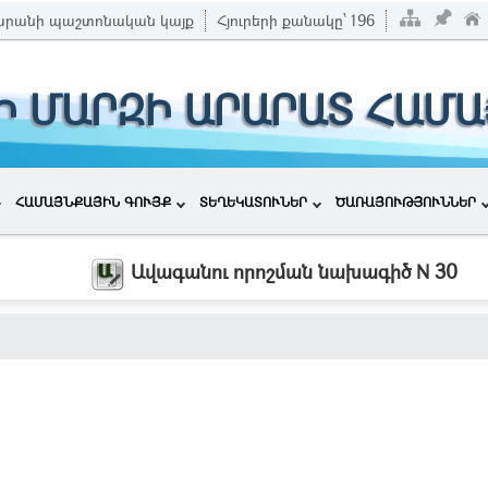
րանի պաշտոնական կայք
Հյուրերի քանակը՝
196
Ի ՄԱՐԶԻ ԱՐԱՐԱՏ ՀԱՄ
ՀԱՄԱՅՆՔԱՅԻՆ ԳՈՒՅՔ
ՏԵՂԵԿԱՏՈՒՆԵՐ
ԾԱՌԱՅՈՒԹՅՈՒՆՆԵՐ
Ավագանու որոշման նախագիծ N 30