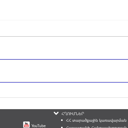
ՀՂՈՒՄՆԵՐ
ՀՀ տարածքային կառավարման և
YouTube
Հայաստանի Հանրապետության 