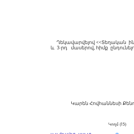
Ղեկավարվելով
<<
Տեղական
ի
և
3-
րդ
մասերով
,
հիմք
ընդունել
Կարեն Հովհաննեսի Քեն
Կողմ (15)