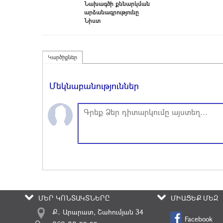
Նախագծի քննարկման
արձանագրությունը
Նիստ
Կարծիքներ
Մեկնաբանություններ
ՄԵՐ ԿՈՆՏԱԿՏՆԵՐԸ
ՄԻԱՑԵՔ ՄԵԶ
Ք․ Արարատ, Շահումյան 34
Facebook