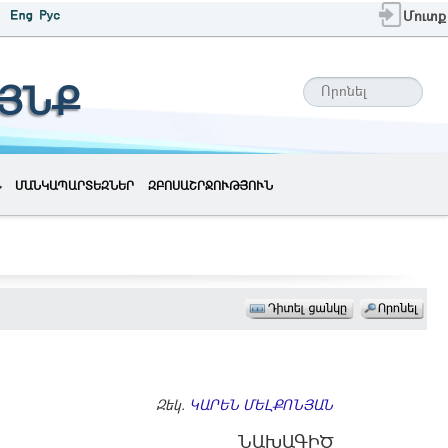
Մուտք
ԱՅՆՔ
ՄԱՆԿԱՊԱՐՏԵԶՆԵՐ
ԶԲՈՍԱՇՐՋՈՒԹՅՈՒՆ
Զեկ.
ԿԱՐԵՆ ՄԵԼՔՈՆՅԱՆ
ՆԱԽԱԳԻԾ