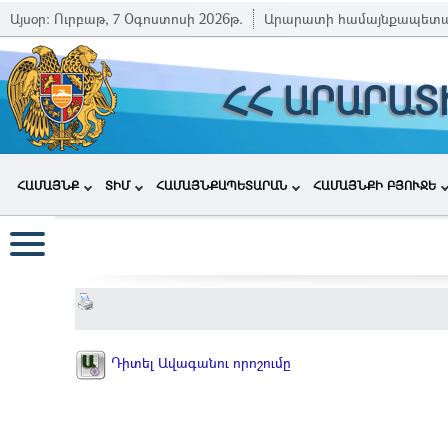
Այսօր:
Ուրբաթ, 7 Օգոստոսի 2026թ.
Արարատի համայնքապետա
ՀՀ ԱՐԱՐԱՏ
ՀԱՄԱՅՆՔ
ՏԻՄ
ՀԱՄԱՅՆՔԱՊԵՏԱՐԱՆ
ՀԱՄԱՅՆՔԻ ԲՅՈՒՋԵ
Դիտել Ավագանու որոշումը