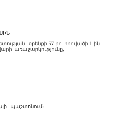
ՍԻՆ
ետության
օրենքի
57-
րդ
հոդվածի
1-
ին
վարի
առաջարկությունը
,
ալ
ի
պաշտոնում
։