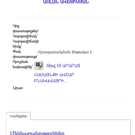
ԱՍԼԱՆ ԱՎԵՏԻՍՅԱՆ
Կից
փաստաթղթեր՝
Կարգավիճակ՝
Կարգավիճակի
հիմք՝
Փակ
Հրապարակման ենթակա է
փաստաթուղթ՝
Որոշման
Թիվ 10 ԱՐԱՐԱՏ
նախագիծը՝
ՀԱՄԱՅՆՔԻ ԱՎՇԱՐ
ԲՆԱԿԱՎԱՅՐԻ...
Նիստ
Կարծիքներ
Մեկնաբանություններ