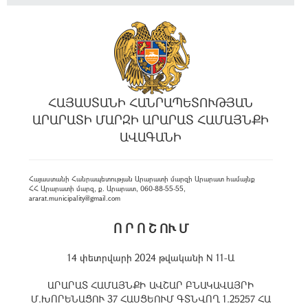
ՀԱՅԱՍՏԱՆԻ ՀԱՆՐԱՊԵՏՈՒԹՅԱՆ
ԱՐԱՐԱՏԻ ՄԱՐԶԻ ԱՐԱՐԱՏ ՀԱՄԱՅՆՔԻ
ԱՎԱԳԱՆԻ
Հայաստանի Հանրապետության Արարատի մարզի Արարատ համայնք
ՀՀ Արարատի մարզ, ք. Արարատ, 060-88-55-55,
ararat.municipality@gmail.com
Ո Ր Ո Շ ՈՒ Մ
14 փետրվարի 2024 թվականի N 11-Ա
ԱՐԱՐԱՏ ՀԱՄԱՅՆՔԻ ԱՎՇԱՐ ԲՆԱԿԱՎԱՅՐԻ
Մ.ԽՈՐԵՆԱՑՈՒ 37 ՀԱՍՑԵՈՒՄ ԳՏՆՎՈՂ 1.25257 ՀԱ