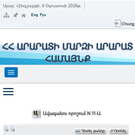
Այսօր:
Հինգշաբթի, 6 Օգոստոսի 2026թ.
Մուտք
ՀՀ ԱՐԱՐԱՏԻ ՄԱՐԶԻ ԱՐԱՐԱՏ
ՀԱՄԱՅՆՔ
Ավագանու որոշում N 11-Ա