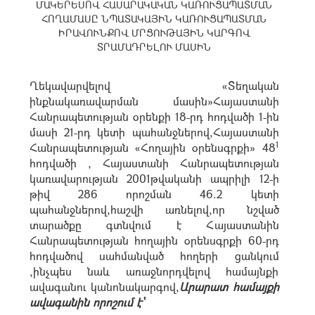
ՄԱԿԵՐԵՍՈՎ ՀԱՍԱՐԱԿԱԿԱՆ ԿԱՌՈՒՑԱՊԱՏՄԱՆ
ՀՈՂԱՄԱՍԸ ՆՊԱՏԱԿԱՅԻՆ ԿԱՌՈՒՑԱՊԱՏՄԱՆ
ԻՐԱՎՈՒՆՔՈՎ ՄՐՑՈՒԹԱՅԻՆ ԿԱՐԳՈՎ
ՏՐԱՄԱԴՐԵԼՈՒ ՄԱՍԻՆ
Ղեկավարվելով «Տեղական
ինքնակառավարման մասին»Հայաստանի
Հանրապետության օրենքի 18-րդ հոդվածի 1-ին
մասի 21-րդ կետի պահանջներով,Հայաստանի
1
Հանրապետության «Հողային օրենսգրքի» 48
հոդվածի , Հայաստանի Հանրապետության
կառավարության 2001թվականի ապրիլի 12-ի
թիվ 286 որոշման 46.2 կետի
պահանջներով,հաշվի առնելով,որ նշված
տարածքը գտնվում է Հայաստանին
Հանրապետության հողային օրենսգրքի 60-րդ
հոդվածով սահմանված հողերի ցանկում
,ինչպես նաև առաջնորդվելով համայնքի
ավագանու կանոնակարգով,
Արարատ համայքի
ավագանին որոշում է՝