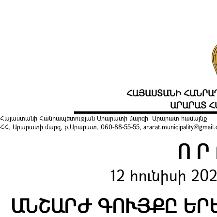
ՀԱՅԱՍՏԱՆԻ ՀԱՆՐԱ
ԱՐԱՐԱՏ Հ
Հայաստանի Հանրապետության
Արարատի
մարզի
Արարատ
համայնք
ՀՀ, Արարատի մարզ, ք.
Արարատ
, 060-88-55-55, ararat.municipality@gmail
Ո Ր
12 հունիսի 20
ԱՆՇԱՐԺ ԳՈՒՅՔԸ ԵՐ