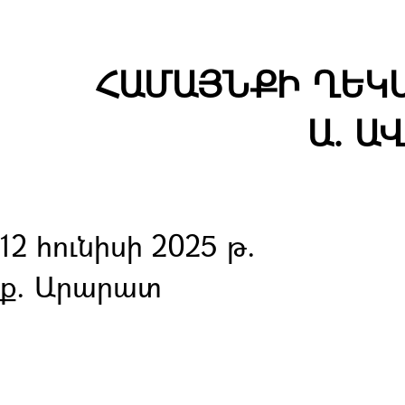
ՀԱՄԱՅՆՔԻ ՂԵԿԱ
Ա. Ա
12 հունիսի 2025 թ.
ք. Արարատ