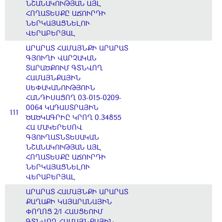
ՆՇԱՆԱԿՈՒԹՅԱՆ ԱՅԼ
ՀՈՂԱՏԵՍՔԸ ԱՃՈՒՐԴԻ
ՆԵՐԿԱՅԱՑՆԵԼՈՒ
ՎԵՐԱԲԵՐՅԱԼ
ԱՐԱՐԱՏ ՀԱՄԱՅՆՔԻ ԱՐԱՐԱՏ
ԳՅՈՒՂԻ ՎԱՐՉԱԿԱՆ
ՏԱՐԱԾՔՈՒՄ ԳՏՆՎՈՂ
ՀԱՄԱՅՆՔԱՅԻՆ
ՍԵՓԱԿԱՆՈՒԹՅՈՒՆ
ՀԱՆԴԻՍԱՑՈՂ 03-015-0209-
0064 ԿԱԴԱՍՏՐԱՅԻՆ
111
ԾԱԾԿԱԳՐԻԸ ԿՐՈՂ 0.34855
ՀԱ ՄԱԿԵՐԵՍՈՎ
ԳՅՈՒՂԱՏՆՏԵՍԱԿԱՆ
ՆՇԱՆԱԿՈՒԹՅԱՆ ԱՅԼ
ՀՈՂԱՏԵՍՔԸ ԱՃՈՒՐԴԻ
ՆԵՐԿԱՅԱՑՆԵԼՈՒ
ՎԵՐԱԲԵՐՅԱԼ
ԱՐԱՐԱՏ ՀԱՄԱՅՆՔԻ ԱՐԱՐԱՏ
ՔԱՂԱՔԻ ԿԱՅԱՐԱՆԱՅԻՆ
ՓՈՂՈՑ 2/1 ՀԱՍՑԵՈՒՄ
ԳՏՆՎՈՂ ՀԱՄԱՅՆՔԱՅԻՆ