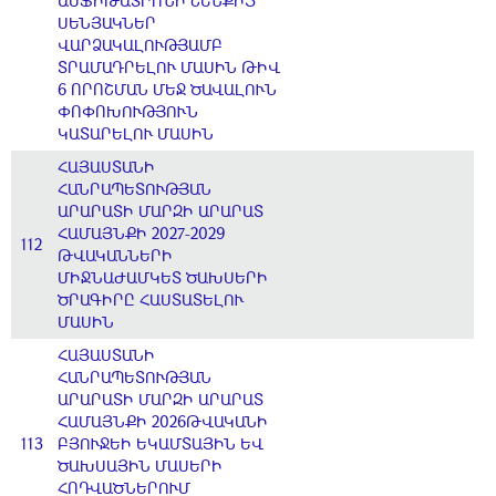
ԱՄՖԻԹԱՏՐՈՆԻ ՇԵՆՔԻՑ
ՍԵՆՅԱԿՆԵՐ
ՎԱՐՁԱԿԱԼՈՒԹՅԱՄԲ
ՏՐԱՄԱԴՐԵԼՈՒ ՄԱՍԻՆ ԹԻՎ
6 ՈՐՈՇՄԱՆ ՄԵՋ ԾԱՎԱԼՈՒՆ
ՓՈՓՈԽՈՒԹՅՈՒՆ
ԿԱՏԱՐԵԼՈՒ ՄԱՍԻՆ
ՀԱՅԱՍՏԱՆԻ
ՀԱՆՐԱՊԵՏՈՒԹՅԱՆ
ԱՐԱՐԱՏԻ ՄԱՐԶԻ ԱՐԱՐԱՏ
ՀԱՄԱՅՆՔԻ 2027-2029
112
ԹՎԱԿԱՆՆԵՐԻ
ՄԻՋՆԱԺԱՄԿԵՏ ԾԱԽՍԵՐԻ
ԾՐԱԳԻՐԸ ՀԱՍՏԱՏԵԼՈՒ
ՄԱՍԻՆ
ՀԱՅԱՍՏԱՆԻ
ՀԱՆՐԱՊԵՏՈՒԹՅԱՆ
ԱՐԱՐԱՏԻ ՄԱՐԶԻ ԱՐԱՐԱՏ
ՀԱՄԱՅՆՔԻ 2026ԹՎԱԿԱՆԻ
113
ԲՅՈՒՋԵԻ ԵԿԱՄՏԱՅԻՆ ԵՎ
ԾԱԽՍԱՅԻՆ ՄԱՍԵՐԻ
ՀՈԴՎԱԾՆԵՐՈՒՄ