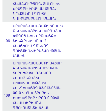
ՀԱՎԱՆՈՒԹՅՈՒՆ ՏԱԼՈՒ ԵՎ
ԾՐԱԳՐԻ ԻՐԱԿԱՆԱՑՄԱՆ
ՆՊԱՏԱԿՈՎ ԳՈՒՅՔ
ՆՎԻՐԱԲԵՐԵԼՈՒ ՄԱՍԻՆ
ԱՐԱՐԱՏ ՀԱՄԱՅՆՔԻ ԵՐԱՍԽ
ԲՆԱԿԱՎԱՅՐԻ Վ.ՍԱՐԳՍՅԱՆ
ՓՈՂՈՑ 1-ԻՆ ՆՐԲԱՆՑՔ 5
108
ՇԵՆՔ ԲՆԱԿԱՐԱՆ 2
ՀԱՍՑԵՈՒՄ ԳՏՆՎՈՂ
ԳՈՒՅՔԻ ՆՎԻՐԱՏՎՈՒԹՅԱՆ
ՄԱՍԻՆ
ԱՐԱՐԱՏ ՀԱՄԱՅՆՔԻ ԱՎՇԱՐ
ԲՆԱԿԱՎԱՅՐԻ ՎԱՐՉԱԿԱՆ
ՏԱՐԱԾՔՈՒՄ ԳՏՆՎՈՂ
ՀԱՄԱՅՆՔԱՅԻՆ
ՍԵՓԱԿԱՆՈՒԹՅՈՒՆ
ՀԱՆԴԻՍԱՑՈՂ 03-013-0618-
0010 ԿԱԴԱՍՏՐԱՅԻՆ
109
ԾԱԾԿԱԳՐԻԸ ԿՐՈՂ 0.0058
ՀԱ ՄԱԿԵՐԵՍՈՎ
ԳՅՈՒՂԱՏՆՏԵՍԱԿԱՆ