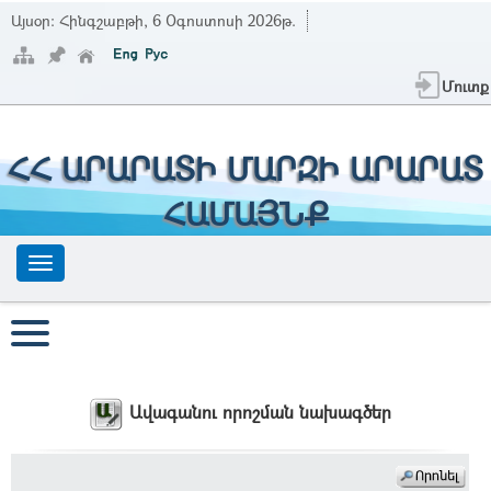
Այսօր:
Հինգշաբթի, 6 Օգոստոսի 2026թ.
Մուտք
ՀՀ ԱՐԱՐԱՏԻ ՄԱՐԶԻ ԱՐԱՐԱՏ
ՀԱՄԱՅՆՔ
Ավագանու որոշման նախագծեր