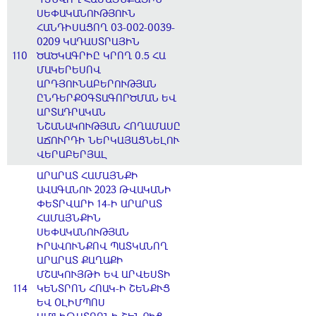
ՍԵՓԱԿԱՆՈՒԹՅՈՒՆ
ՀԱՆԴԻՍԱՑՈՂ 03-002-0039-
0209 ԿԱԴԱՍՏՐԱՅԻՆ
110
ԾԱԾԿԱԳՐԻԸ ԿՐՈՂ 0.5 ՀԱ
ՄԱԿԵՐԵՍՈՎ
ԱՐԴՅՈՒՆԱԲԵՐՈՒԹՅԱՆ
ԸՆԴԵՐՔՕԳՏԱԳՈՐԾՄԱՆ ԵՎ
ԱՐՏԱԴՐԱԿԱՆ
ՆՇԱՆԱԿՈՒԹՅԱՆ ՀՈՂԱՄԱՍԸ
ԱՃՈՒՐԴԻ ՆԵՐԿԱՅԱՑՆԵԼՈՒ
ՎԵՐԱԲԵՐՅԱԼ
ԱՐԱՐԱՏ ՀԱՄԱՅՆՔԻ
ԱՎԱԳԱՆՈՒ 2023 ԹՎԱԿԱՆԻ
ՓԵՏՐՎԱՐԻ 14-Ի ԱՐԱՐԱՏ
ՀԱՄԱՅՆՔԻՆ
ՍԵՓԱԿԱՆՈՒԹՅԱՆ
ԻՐԱՎՈՒՆՔՈՎ ՊԱՏԿԱՆՈՂ
ԱՐԱՐԱՏ ՔԱՂԱՔԻ
ՄՇԱԿՈՒՅԹԻ ԵՎ ԱՐՎԵՍՏԻ
114
ԿԵՆՏՐՈՆ ՀՈԱԿ-Ի ՇԵՆՔՒՑ
ԵՎ ՕԼԻՄՊՈՍ