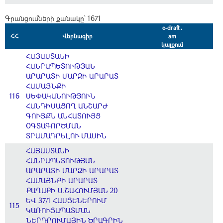
Գրանցումների քանակը` 1671
e-draft․
ՀՀ
Վերնագիր
am
կայքում
ՀԱՅԱՍՏԱՆԻ
ՀԱՆՐԱՊԵՏՈՒԹՅԱՆ
ԱՐԱՐԱՏԻ ՄԱՐԶԻ ԱՐԱՐԱՏ
ՀԱՄԱՅՆՔԻ
116
ՍԵՓԱԿԱՆՈՒԹՅՈՒՆ
ՀԱՆԴԻՍԱՑՈՂ ԱՆՇԱՐԺ
ԳՈՒՅՔՆ ԱՆՀԱՏՈՒՅՑ
ՕԳՏԱԳՈՐԾՄԱՆ
ՏՐԱՄԱԴՐԵԼՈՒ ՄԱՍԻՆ
ՀԱՅԱՍՏԱՆԻ
ՀԱՆՐԱՊԵՏՈՒԹՅԱՆ
ԱՐԱՐԱՏԻ ՄԱՐԶԻ ԱՐԱՐԱՏ
ՀԱՄԱՅՆՔԻ ԱՐԱՐԱՏ
ՔԱՂԱՔԻ Ս.ՇԱՀՈՒՄՅԱՆ 20
ԵՎ 37/1 ՀԱՍՑԵՆԵՐՈՒՄ
115
ԿԱՌՈՒՑԱՊԱՏՄԱՆ
ՆԵՐԴՐՈՒՄԱՅԻՆ ԾՐԱԳՐԻՆ