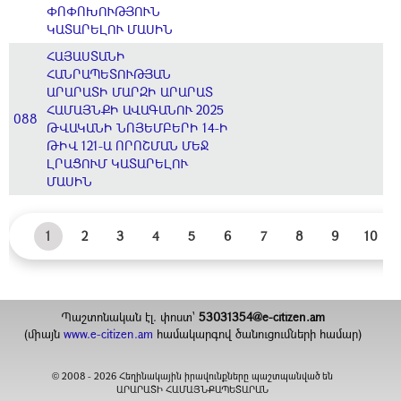
ՓՈՓՈԽՈՒԹՅՈՒՆ
ԿԱՏԱՐԵԼՈՒ ՄԱՍԻՆ
ՀԱՅԱՍՏԱՆԻ
ՀԱՆՐԱՊԵՏՈՒԹՅԱՆ
ԱՐԱՐԱՏԻ ՄԱՐԶԻ ԱՐԱՐԱՏ
ՀԱՄԱՅՆՔԻ ԱՎԱԳԱՆՈՒ 2025
088
ԹՎԱԿԱՆԻ ՆՈՅԵՄԲԵՐԻ 14-Ի
ԹԻՎ 121-Ա ՈՐՈՇՄԱՆ ՄԵՋ
ԼՐԱՑՈՒՄ ԿԱՏԱՐԵԼՈՒ
ՄԱՍԻՆ
1
2
3
4
5
6
7
8
9
10
Պաշտոնական էլ. փոստ`
53031354@e-citizen.am
(միայն
www.e-citizen.am
համակարգով ծանուցումների համար)
2008 -
2026
Հեղինակային իրավունքները պաշտպանված են
©
ԱՐԱՐԱՏԻ ՀԱՄԱՅՆՔԱՊԵՏԱՐԱՆ