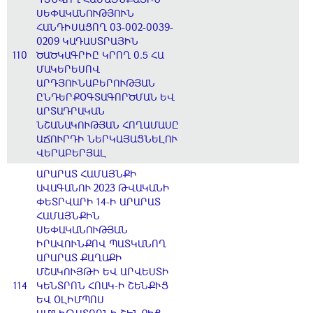
ՍԵՓԱԿԱՆՈՒԹՅՈՒՆ
ՀԱՆԴԻՍԱՑՈՂ 03-002-0039-
0209 ԿԱԴԱՍՏՐԱՅԻՆ
110
ԾԱԾԿԱԳՐԻԸ ԿՐՈՂ 0.5 ՀԱ
ՄԱԿԵՐԵՍՈՎ
ԱՐԴՅՈՒՆԱԲԵՐՈՒԹՅԱՆ
ԸՆԴԵՐՔՕԳՏԱԳՈՐԾՄԱՆ ԵՎ
ԱՐՏԱԴՐԱԿԱՆ
ՆՇԱՆԱԿՈՒԹՅԱՆ ՀՈՂԱՄԱՍԸ
ԱՃՈՒՐԴԻ ՆԵՐԿԱՅԱՑՆԵԼՈՒ
ՎԵՐԱԲԵՐՅԱԼ
ԱՐԱՐԱՏ ՀԱՄԱՅՆՔԻ
ԱՎԱԳԱՆՈՒ 2023 ԹՎԱԿԱՆԻ
ՓԵՏՐՎԱՐԻ 14-Ի ԱՐԱՐԱՏ
ՀԱՄԱՅՆՔԻՆ
ՍԵՓԱԿԱՆՈՒԹՅԱՆ
ԻՐԱՎՈՒՆՔՈՎ ՊԱՏԿԱՆՈՂ
ԱՐԱՐԱՏ ՔԱՂԱՔԻ
ՄՇԱԿՈՒՅԹԻ ԵՎ ԱՐՎԵՍՏԻ
114
ԿԵՆՏՐՈՆ ՀՈԱԿ-Ի ՇԵՆՔՒՑ
ԵՎ ՕԼԻՄՊՈՍ