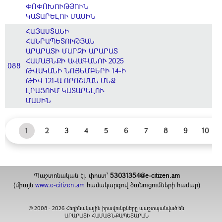
ՓՈՓՈԽՈՒԹՅՈՒՆ
ԿԱՏԱՐԵԼՈՒ ՄԱՍԻՆ
ՀԱՅԱՍՏԱՆԻ
ՀԱՆՐԱՊԵՏՈՒԹՅԱՆ
ԱՐԱՐԱՏԻ ՄԱՐԶԻ ԱՐԱՐԱՏ
ՀԱՄԱՅՆՔԻ ԱՎԱԳԱՆՈՒ 2025
088
ԹՎԱԿԱՆԻ ՆՈՅԵՄԲԵՐԻ 14-Ի
ԹԻՎ 121-Ա ՈՐՈՇՄԱՆ ՄԵՋ
ԼՐԱՑՈՒՄ ԿԱՏԱՐԵԼՈՒ
ՄԱՍԻՆ
1
2
3
4
5
6
7
8
9
10
Պաշտոնական էլ. փոստ`
53031354@e-citizen.am
(միայն
www.e-citizen.am
համակարգով ծանուցումների համար)
2008 -
2026
Հեղինակային իրավունքները պաշտպանված են
©
ԱՐԱՐԱՏԻ ՀԱՄԱՅՆՔԱՊԵՏԱՐԱՆ