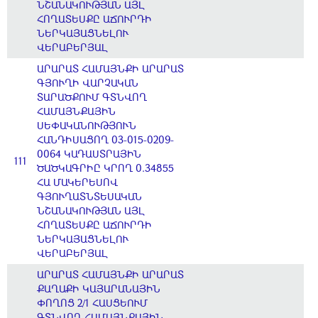
ՆՇԱՆԱԿՈՒԹՅԱՆ ԱՅԼ
ՀՈՂԱՏԵՍՔԸ ԱՃՈՒՐԴԻ
ՆԵՐԿԱՅԱՑՆԵԼՈՒ
ՎԵՐԱԲԵՐՅԱԼ
ԱՐԱՐԱՏ ՀԱՄԱՅՆՔԻ ԱՐԱՐԱՏ
ԳՅՈՒՂԻ ՎԱՐՉԱԿԱՆ
ՏԱՐԱԾՔՈՒՄ ԳՏՆՎՈՂ
ՀԱՄԱՅՆՔԱՅԻՆ
ՍԵՓԱԿԱՆՈՒԹՅՈՒՆ
ՀԱՆԴԻՍԱՑՈՂ 03-015-0209-
0064 ԿԱԴԱՍՏՐԱՅԻՆ
111
ԾԱԾԿԱԳՐԻԸ ԿՐՈՂ 0.34855
ՀԱ ՄԱԿԵՐԵՍՈՎ
ԳՅՈՒՂԱՏՆՏԵՍԱԿԱՆ
ՆՇԱՆԱԿՈՒԹՅԱՆ ԱՅԼ
ՀՈՂԱՏԵՍՔԸ ԱՃՈՒՐԴԻ
ՆԵՐԿԱՅԱՑՆԵԼՈՒ
ՎԵՐԱԲԵՐՅԱԼ
ԱՐԱՐԱՏ ՀԱՄԱՅՆՔԻ ԱՐԱՐԱՏ
ՔԱՂԱՔԻ ԿԱՅԱՐԱՆԱՅԻՆ
ՓՈՂՈՑ 2/1 ՀԱՍՑԵՈՒՄ
ԳՏՆՎՈՂ ՀԱՄԱՅՆՔԱՅԻՆ