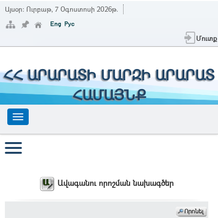
Այսօր:
Ուրբաթ, 7 Օգոստոսի 2026թ.
Մուտք
ՀՀ ԱՐԱՐԱՏԻ ՄԱՐԶԻ ԱՐԱՐԱՏ
ՀԱՄԱՅՆՔ
Ավագանու որոշման նախագծեր