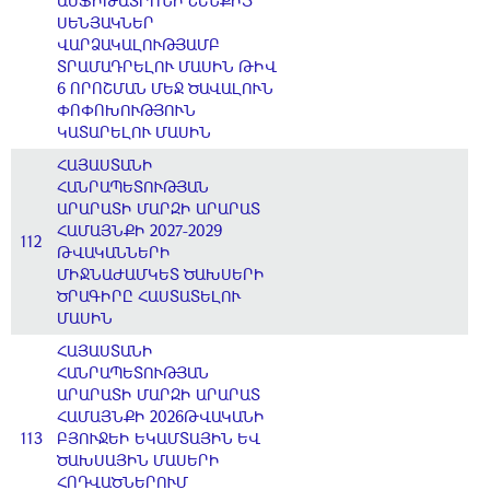
ԱՄՖԻԹԱՏՐՈՆԻ ՇԵՆՔԻՑ
ՍԵՆՅԱԿՆԵՐ
ՎԱՐՁԱԿԱԼՈՒԹՅԱՄԲ
ՏՐԱՄԱԴՐԵԼՈՒ ՄԱՍԻՆ ԹԻՎ
6 ՈՐՈՇՄԱՆ ՄԵՋ ԾԱՎԱԼՈՒՆ
ՓՈՓՈԽՈՒԹՅՈՒՆ
ԿԱՏԱՐԵԼՈՒ ՄԱՍԻՆ
ՀԱՅԱՍՏԱՆԻ
ՀԱՆՐԱՊԵՏՈՒԹՅԱՆ
ԱՐԱՐԱՏԻ ՄԱՐԶԻ ԱՐԱՐԱՏ
ՀԱՄԱՅՆՔԻ 2027-2029
112
ԹՎԱԿԱՆՆԵՐԻ
ՄԻՋՆԱԺԱՄԿԵՏ ԾԱԽՍԵՐԻ
ԾՐԱԳԻՐԸ ՀԱՍՏԱՏԵԼՈՒ
ՄԱՍԻՆ
ՀԱՅԱՍՏԱՆԻ
ՀԱՆՐԱՊԵՏՈՒԹՅԱՆ
ԱՐԱՐԱՏԻ ՄԱՐԶԻ ԱՐԱՐԱՏ
ՀԱՄԱՅՆՔԻ 2026ԹՎԱԿԱՆԻ
113
ԲՅՈՒՋԵԻ ԵԿԱՄՏԱՅԻՆ ԵՎ
ԾԱԽՍԱՅԻՆ ՄԱՍԵՐԻ
ՀՈԴՎԱԾՆԵՐՈՒՄ