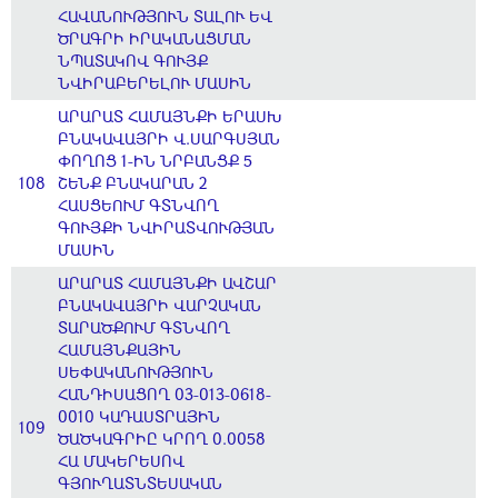
ՀԱՎԱՆՈՒԹՅՈՒՆ ՏԱԼՈՒ ԵՎ
ԾՐԱԳՐԻ ԻՐԱԿԱՆԱՑՄԱՆ
ՆՊԱՏԱԿՈՎ ԳՈՒՅՔ
ՆՎԻՐԱԲԵՐԵԼՈՒ ՄԱՍԻՆ
ԱՐԱՐԱՏ ՀԱՄԱՅՆՔԻ ԵՐԱՍԽ
ԲՆԱԿԱՎԱՅՐԻ Վ.ՍԱՐԳՍՅԱՆ
ՓՈՂՈՑ 1-ԻՆ ՆՐԲԱՆՑՔ 5
108
ՇԵՆՔ ԲՆԱԿԱՐԱՆ 2
ՀԱՍՑԵՈՒՄ ԳՏՆՎՈՂ
ԳՈՒՅՔԻ ՆՎԻՐԱՏՎՈՒԹՅԱՆ
ՄԱՍԻՆ
ԱՐԱՐԱՏ ՀԱՄԱՅՆՔԻ ԱՎՇԱՐ
ԲՆԱԿԱՎԱՅՐԻ ՎԱՐՉԱԿԱՆ
ՏԱՐԱԾՔՈՒՄ ԳՏՆՎՈՂ
ՀԱՄԱՅՆՔԱՅԻՆ
ՍԵՓԱԿԱՆՈՒԹՅՈՒՆ
ՀԱՆԴԻՍԱՑՈՂ 03-013-0618-
0010 ԿԱԴԱՍՏՐԱՅԻՆ
109
ԾԱԾԿԱԳՐԻԸ ԿՐՈՂ 0.0058
ՀԱ ՄԱԿԵՐԵՍՈՎ
ԳՅՈՒՂԱՏՆՏԵՍԱԿԱՆ