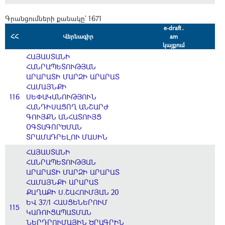
Գրանցումների քանակը` 1671
e-draft․
ՀՀ
Վերնագիր
am
կայքում
ՀԱՅԱՍՏԱՆԻ
ՀԱՆՐԱՊԵՏՈՒԹՅԱՆ
ԱՐԱՐԱՏԻ ՄԱՐԶԻ ԱՐԱՐԱՏ
ՀԱՄԱՅՆՔԻ
116
ՍԵՓԱԿԱՆՈՒԹՅՈՒՆ
ՀԱՆԴԻՍԱՑՈՂ ԱՆՇԱՐԺ
ԳՈՒՅՔՆ ԱՆՀԱՏՈՒՅՑ
ՕԳՏԱԳՈՐԾՄԱՆ
ՏՐԱՄԱԴՐԵԼՈՒ ՄԱՍԻՆ
ՀԱՅԱՍՏԱՆԻ
ՀԱՆՐԱՊԵՏՈՒԹՅԱՆ
ԱՐԱՐԱՏԻ ՄԱՐԶԻ ԱՐԱՐԱՏ
ՀԱՄԱՅՆՔԻ ԱՐԱՐԱՏ
ՔԱՂԱՔԻ Ս.ՇԱՀՈՒՄՅԱՆ 20
ԵՎ 37/1 ՀԱՍՑԵՆԵՐՈՒՄ
115
ԿԱՌՈՒՑԱՊԱՏՄԱՆ
ՆԵՐԴՐՈՒՄԱՅԻՆ ԾՐԱԳՐԻՆ