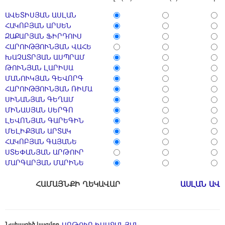
ԱՎԵՏԻՍՅԱՆ ԱՍԼԱՆ
ՀԱԿՈԲՅԱՆ ԱՐՍԵՆ
ԶԱՔԱՐՅԱՆ ՖԻՐԴՈՒՍ
ՀԱՐՈՒԹՅՈՒՆՅԱՆ ՎԱՀԵ
ԽԱՉԱՏՐՅԱՆ ԱՍՊՐԱՄ
ԹՈՒՆՅԱՆ ԼԱՐԻՍԱ
ՄԱՆՈՒԿՅԱՆ ԳԵՎՈՐԳ
ՀԱՐՈՒԹՅՈՒՆՅԱՆ ՌԻՄԱ
ՍԻՆԱՆՅԱՆ ԳԵՂԱՄ
ՄԻՆԱՍՅԱՆ ՍԵՐԳՈ
ԼԵՎՈՆՅԱՆ ԳԱՐԵԳԻՆ
ՄԵԼԻՔՅԱՆ ԱՐՏԱԿ
ՀԱԿՈԲՅԱՆ ԳԱՅԱՆԵ
ՍՏԵՓԱՆՅԱՆ ԱՐԹՈՒՐ
ՄԱՐԳԱՐՅԱՆ ՄԱՐԻՆԵ
ՀԱՄԱՅՆՔԻ ՂԵԿԱՎԱՐ
ԱՍԼԱՆ ԱՎ
Նախագիծ կազմող
ԱՐԹՈՒՐ ԻՍԱՋԱՆՅԱՆ