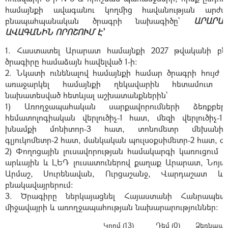
համայնքի ավագանու կողմից հավանության արժա
բնապահպանական ծրագրի նախագիծը՝
ԱՐԱՐԱ
ԱՎԱԳԱՆԻՆ ՈՐՈՇՈՒՄ Է՝
1. Հաստատել Արարատ համայնքի 2027 թվականի բ
ծրագիրը համաձայն հավելված 1-ի:
2. Նկատի ունենալով համայնքի համար ծրագրի հույժ կա
առաջարկել համայնքի ղեկավարին հետամուտ լ
նախատեսված հետևյալ աշխատանքներին՝
1) Առողջապահական սարքավորումների ձեռքբեր
հեմատոլոգիական վերլուծիչ-1 հատ, մեզի վերլուծիչ-
խնամքի մոնիտոր-3 հատ, տոնոմետր մեխանիկ
գլյուկոմետր-2 հատ, մանկական պուլսօքսիմետր-2 հատ, օ
2) Փողոցային լուսավորության համակարգի կառուցում և
արևային և ԼԵԴ լուսատուներով քաղաք Արարատ, Նոյ
Արմաշ, Սուրենավան, Ուրցաշանջ, Վարդաշատ և
բնակավայրերում:
3. Ծրագիրը ներկայացնել Հայաստանի Հանրապետո
միջավայրի և առողջապահության նախարարություններ:
Կողմ (13)
Դեմ (0)
Ձեռնպահ 