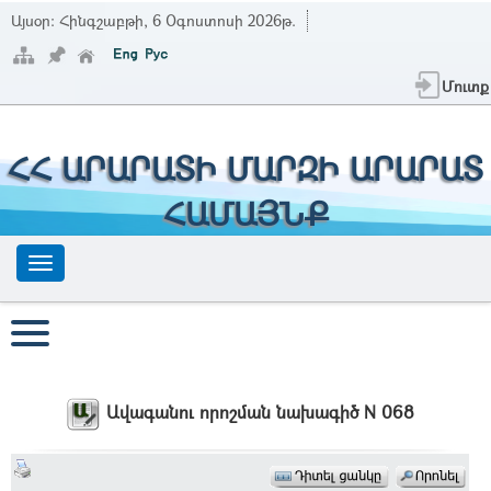
Այսօր:
Հինգշաբթի, 6 Օգոստոսի 2026թ.
Մուտք
ՀՀ ԱՐԱՐԱՏԻ ՄԱՐԶԻ ԱՐԱՐԱՏ
ՀԱՄԱՅՆՔ
Ավագանու որոշման նախագիծ N 068