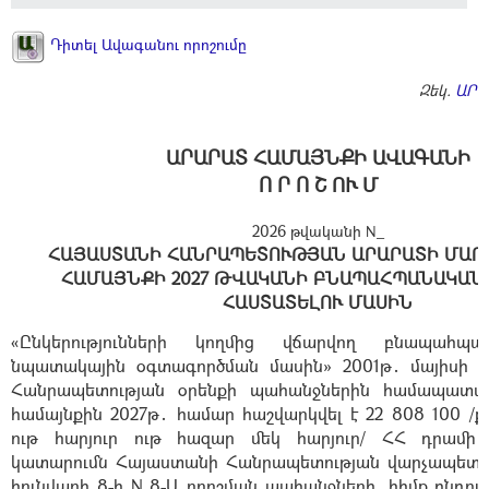
Դիտել Ավագանու որոշումը
Զեկ.
ԱՐԹ
ԱՐԱՐԱՏ ՀԱՄԱՅՆՔԻ ԱՎԱԳԱՆԻ
Ո Ր Ո Շ ՈՒ Մ
2026 թվականի N_
ՀԱՅԱՍՏԱՆԻ ՀԱՆՐԱՊԵՏՈՒԹՅԱՆ ԱՐԱՐԱՏԻ ՄԱՐ
ՀԱՄԱՅՆՔԻ 2027 ԹՎԱԿԱՆԻ ԲՆԱՊԱՀՊԱՆԱԿԱՆ
ՀԱՍՏԱՏԵԼՈՒ ՄԱՍԻՆ
«Ընկերությունների կողմից վճարվող բնապահպ
նպատակային օգտագործման մասին» 2001թ․ մայիսի 1
Հանրապետության օրենքի պահանջներին համապատ
համայնքին 2027թ․ համար հաշվարկվել է 22 808 100 /ք
ութ հարյուր ութ հազար մեկ հարյուր/ ՀՀ դրամի 
կատարումն Հայաստանի Հանրապետության վարչապետի
հունվարի 8-ի N 8-Ա որոշման պահանջների, հիմք ընդու