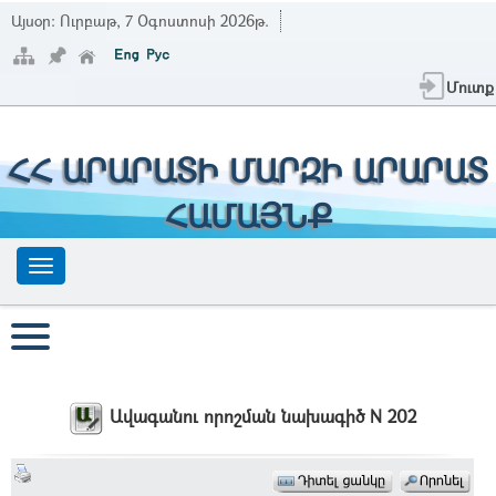
Այսօր:
Ուրբաթ, 7 Օգոստոսի 2026թ.
Մուտք
ՀՀ ԱՐԱՐԱՏԻ ՄԱՐԶԻ ԱՐԱՐԱՏ
ՀԱՄԱՅՆՔ
Ավագանու որոշման նախագիծ N 202