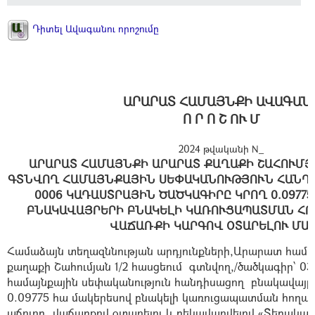
Դիտել Ավագանու որոշումը
ԱՐԱՐԱՏ ՀԱՄԱՅՆՔԻ ԱՎԱԳԱՆ
Ո Ր Ո Շ ՈՒ Մ
2024 թվականի N_
ԱՐԱՐԱՏ ՀԱՄԱՅՆՔԻ ԱՐԱՐԱՏ ՔԱՂԱՔԻ ՇԱՀՈՒՄՅԱ
ԳՏՆՎՈՂ ՀԱՄԱՅՆՔԱՅԻՆ ՍԵՓԱԿԱՆՈՒԹՅՈՒՆ ՀԱՆԴԻՍԱ
0006 ԿԱԴԱՍՏՐԱՅԻՆ ԾԱԾԿԱԳԻՐԸ ԿՐՈՂ 0.09775
ԲՆԱԿԱՎԱՅՐԵՐԻ ԲՆԱԿԵԼԻ ԿԱՌՈՒՑԱՊԱՏՄԱՆ ՀՈ
ՎԱՃԱՌՔԻ ԿԱՐԳՈՎ ՕՏԱՐԵԼՈՒ ՄԱ
Համաձայն տեղազննության արդյունքների,Արարատ համ
քաղաքի Շահումյան 1/2 հասցեում գտնվող,/ծածկագիր՝ 03
համայնքային սեփականություն հանդիսացող բնակավայր
0.09775 հա մակերեսով բնակելի կառուցապատման հողա
աճուրդ վաճառքով օտարելու և ղեկավարվելով «Տեղակ