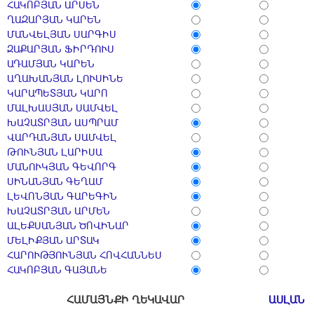
ՀԱԿՈԲՅԱՆ ԱՐՍԵՆ
ՂԱԶԱՐՅԱՆ ԿԱՐԵՆ
ՄԱՆՎԵԼՅԱՆ ՍԱՐԳԻՍ
ԶԱՔԱՐՅԱՆ ՖԻՐԴՈՒՍ
ԱԴԱՄՅԱՆ ԿԱՐԵՆ
ԱՂԱԽԱՆՅԱՆ ԼՈՒՍԻՆԵ
ԿԱՐԱՊԵՏՅԱՆ ԿԱՐՈ
ՄԱԼԽԱՍՅԱՆ ՍԱՄՎԵԼ
ԽԱՉԱՏՐՅԱՆ ԱՍՊՐԱՄ
ՎԱՐԴԱՆՅԱՆ ՍԱՄՎԵԼ
ԹՈՒՆՅԱՆ ԼԱՐԻՍԱ
ՄԱՆՈՒԿՅԱՆ ԳԵՎՈՐԳ
ՍԻՆԱՆՅԱՆ ԳԵՂԱՄ
ԼԵՎՈՆՅԱՆ ԳԱՐԵԳԻՆ
ԽԱՉԱՏՐՅԱՆ ԱՐՄԵՆ
ԱԼԵՔՍԱՆՅԱՆ ԾՈՎԻՆԱՐ
ՄԵԼԻՔՅԱՆ ԱՐՏԱԿ
ՀԱՐՈՒԹՅՈՒՆՅԱՆ ՀՈՎՀԱՆՆԵՍ
ՀԱԿՈԲՅԱՆ ԳԱՅԱՆԵ
ՀԱՄԱՅՆՔԻ ՂԵԿԱՎԱՐ
ԱՍԼԱՆ 