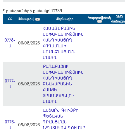
Գրանցումների քանակը` 12739
SMS
Կարգավիճակ
ՀՀ
Ամսաթիվ
Վերնագիր
ծանուցում
ՀԱՄԱՅՆՔԱՅԻՆ
ՍԵՓԱԿԱՆՈՒԹՅՈՒՆ
0778-
ՀԱՆԴԻՍԱՑՈՂ
06/08/2026
Ա
ՀՈՂԱՄԱՍԻ
ԱՌԱՆՁՆԱՑՄԱՆ
ՄԱՍԻՆ
ՔԱՂԱՔԱՑՈՒ
ՍԵՓԱԿԱՆՈՒԹՅՈՒՆ
ՀԱՆԴԻՍԱՑՈՂ
0777-
05/08/2026
ԲՆԱԿԱՐԱՆԻՆ
Ա
ՀԱՍՑԵ
ՏՐԱՄԱԴՐԵԼՈՒ
ՄԱՍԻՆ
ԱՆՇԱՐԺ ԳՈՒՅՔԻ
ՊԵՏԱԿԱՆ
0776-
ԳՐԱՆՑՄԱՆ
05/08/2026
Ա
ՆՊԱՏԱԿՈՎ ԳՈՒՄԱՐ