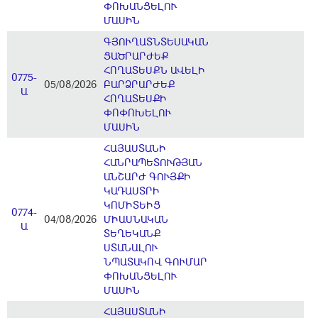
ՓՈԽԱՆՑԵԼՈՒ
ՄԱՍԻՆ
ԳՅՈՒՂԱՏՆՏԵՍԱԿԱՆ
ՑԱԾՐԱՐԺԵՔ
ՀՈՂԱՏԵՍՔՆ ԱՎԵԼԻ
0775-
05/08/2026
ԲԱՐՁՐԱՐԺԵՔ
Ա
ՀՈՂԱՏԵՍՔԻ
ՓՈՓՈԽԵԼՈՒ
ՄԱՍԻՆ
ՀԱՅԱՍՏԱՆԻ
ՀԱՆՐԱՊԵՏՈՒԹՅԱՆ
ԱՆՇԱՐԺ ԳՈՒՅՔԻ
ԿԱԴԱՍՏՐԻ
ԿՈՄԻՏԵԻՑ
0774-
04/08/2026
ՄԻԱՍՆԱԿԱՆ
Ա
ՏԵՂԵԿԱՆՔ
ՍՏԱՆԱԼՈՒ
ՆՊԱՏԱԿՈՎ ԳՈՒՄԱՐ
ՓՈԽԱՆՑԵԼՈՒ
ՄԱՍԻՆ
ՀԱՅԱՍՏԱՆԻ