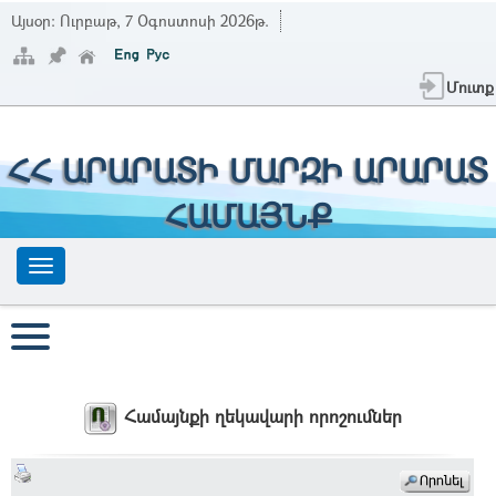
Այսօր:
Ուրբաթ, 7 Օգոստոսի 2026թ.
Մուտք
ՀՀ ԱՐԱՐԱՏԻ ՄԱՐԶԻ ԱՐԱՐԱՏ
ՀԱՄԱՅՆՔ
Համայնքի ղեկավարի որոշումներ