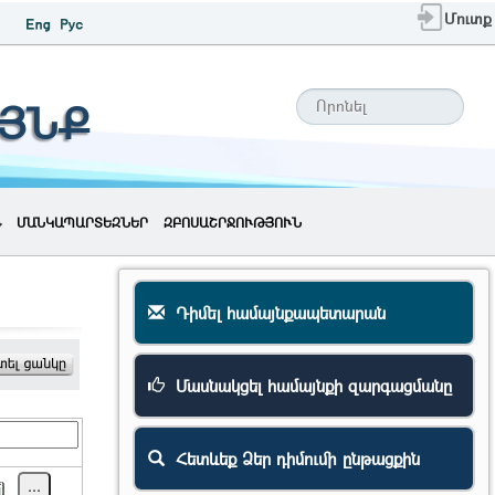
Մուտք
ԱՅՆՔ
ՄԱՆԿԱՊԱՐՏԵԶՆԵՐ
ԶԲՈՍԱՇՐՋՈՒԹՅՈՒՆ
Դիմել համայնքապետարան
Մասնակցել համայնքի զարգացմանը
Հետևեք Ձեր դիմումի ընթացքին
...