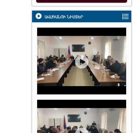
ԱՎԱԳԱՆՈՒ ՆԻՍՏԵՐ