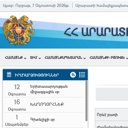
Այսօր:
Ուրբաթ, 7 Օգոստոսի 2026թ.
Արարատի համայնքապետա
ՀՀ ԱՐԱՐԱՏ
ՀԱՄԱՅՆՔ
ՏԻՄ
ՀԱՄԱՅՆՔԱՊԵՏԱՐԱՆ
ՀԱՄԱՅՆՔԻ ԲՅՈՒՋԵ
ԻՐԱԴԱՐՁՈՒԹՅՈՒՆՆԵՐ
12
Երիտասարդության
միջազգային օր
Օգոստոս
16
ԽԱՂՈՂՕՐՀՆԵՔ
Օգոստոս
Որևէ բառի
1
Գիտելիքի օր
Սեպտեմբեր
Ժամանակահա