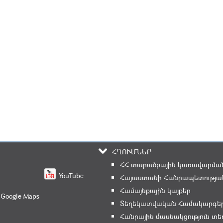
ՀՂՈՒՄՆԵՐ
ՀՀ տարածքային կառավարման
YouTube
Հայաստանի Հանրապետության
Համայնքային կայքեր
 Google Maps
Տեղեկատվական Համակարգե
Հանրային մասնակցություն 