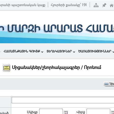
րանի պաշտոնական կայք
Հյուրերի քանակը՝
191
Ի ՄԱՐԶԻ ԱՐԱՐԱՏ ՀԱՄ
ՀԱՄԱՅՆՔԱՅԻՆ ԳՈՒՅՔ
ՏԵՂԵԿԱՏՈՒՆԵՐ
ԾԱՌԱՅՈՒԹՅՈՒՆՆԵՐ
Մրցանակներ/շնորհակալագրեր / Որոնում
Սկիզբ
Վերջ
տված