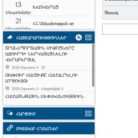
13
ԽԱՉՎԵՐԱՑ
Սեպտեմբեր
Տեսակ
21
ՀՀ Անկախության օր
Սեպտեմբեր
5
ՀԱՅՏԱՐԱՐՈՒԹՅՈՒՆՆԵՐ
Ուսուցչի օր
Հոկտեմբեր
ՏՐԱՆՍՊՈՐՏԱՅԻՆ ՄԻՋՈՑՆԵՐԸ
22
Արարատ քաղաքի
ԱՃՈՒՐԴԻ ՆԵՐԿԱՅԱՑՆԵԼՈՒ
հիմնադրման օր
ՎԵՐԱԲԵՐՅԱԼ
Հոկտեմբեր
2026,Օգոստոս 4 - 25
Տեղական
10
ինքնակառավարման
ԹԱՓՈՒՐ ՀԱՍՏԻՔԸ ՀԱՄԱԼՐԵԼՈՒ
Նոյեմբեր
մարմինների օր
ՄՐՑՈՒՅԹ
2026,Օգոստոս 3 - Սեպտեմբեր 3
17
Ուսանողների միջազգային
ՀԱՄԱՅՆՔԱՅԻՆ ՍԵՓԱԿԱՆՈՒԹՅՈՒՆ
օր
Նոյեմբեր
ՀԱՆԴԻՍԱՑՈՂ ԱՆՇԱՐԺ ԳՈՒՅՔԸ
7
Երկրաշարժի զոհերի
ԱՃՈՒՐԴԻ ՆԵՐԿԱՅԱՑՆԵԼՈՒ
հիշատակի օր
ՎԵՐԱԲԵՐՅԱԼ
ՀԱՐՑՈՒՄ
Դեկտեմբեր
2026,Հուլիս 2 - Օգոստոս 25
ՕԳՏԱԿԱՐ ՀՂՈւՄՆԵՐ