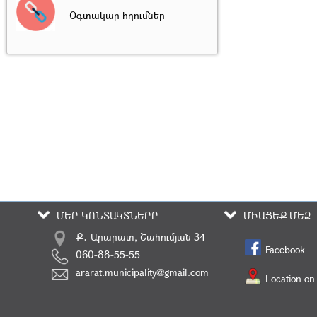
Օգտակար հղումներ
ՄԵՐ ԿՈՆՏԱԿՏՆԵՐԸ
ՄԻԱՑԵՔ ՄԵԶ
Ք․ Արարատ, Շահումյան 34
Facebook
060-88-55-55
ararat.municipality@gmail.com
Location on