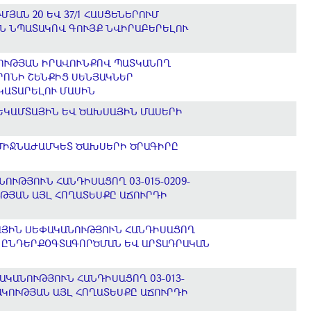
ՅԱՆ 20 ԵՎ 37/1 ՀԱՍՑԵՆԵՐՈՒՄ
Ն ՆՊԱՏԱԿՈՎ ԳՈՒՅՔ ՆՎԻՐԱԲԵՐԵԼՈՒ
ՆՈՒԹՅԱՆ ԻՐԱՎՈՒՆՔՈՎ ՊԱՏԿԱՆՈՂ
ՐՈՆԻ ՇԵՆՔԻՑ ՍԵՆՅԱԿՆԵՐ
ԿԱՏԱՐԵԼՈՒ ՄԱՍԻՆ
 ԵԿԱՄՏԱՅԻՆ ԵՎ ԾԱԽՍԱՅԻՆ ՄԱՍԵՐԻ
 ՄԻՋՆԱԺԱՄԿԵՏ ԾԱԽՍԵՐԻ ԾՐԱԳԻՐԸ
ՒԹՅՈՒՆ ՀԱՆԴԻՍԱՑՈՂ 03-015-0209-
ՒԹՅԱՆ ԱՅԼ ՀՈՂԱՏԵՍՔԸ ԱՃՈՒՐԴԻ
ՔԱՅԻՆ ՍԵՓԱԿԱՆՈՒԹՅՈՒՆ ՀԱՆԴԻՍԱՑՈՂ
ԱՆ ԸՆԴԵՐՔՕԳՏԱԳՈՐԾՄԱՆ ԵՎ ԱՐՏԱԴՐԱԿԱՆ
ԿԱՆՈՒԹՅՈՒՆ ՀԱՆԴԻՍԱՑՈՂ 03-013-
ՆԱԿՈՒԹՅԱՆ ԱՅԼ ՀՈՂԱՏԵՍՔԸ ԱՃՈՒՐԴԻ