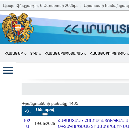
Այսօր:
Հինգշաբթի, 6 Օգոստոսի 2026թ.
Արարատի համայնքապ
ՀՀ ԱՐԱՐԱՏ
ՀԱՄԱՅՆՔ
ՏԻՄ
ՀԱՄԱՅՆՔԱՊԵՏԱՐԱՆ
ՀԱՄԱՅՆՔԻ ԲՅՈՒՋԵ
Գրանցումների քանակը` 1405
Ամսաթիվ
ՀՀ
102-
ՀԱՅԱՍՏԱՆԻ ՀԱՆՐԱՊԵՏՈՒԹՅԱՆ Ա
19/06/2026
Ա
ՕԳՏԱԳՈՐԾՄԱՆ ՏՐԱՄԱԴՐԵԼՈՒ Մ