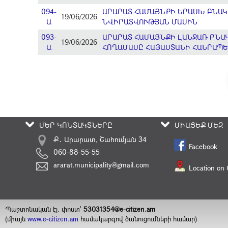
094-
ԱՐԱՐԱՏ ՀԱՄԱՅՆՔԻ ԵՐԱՍԽ ԲՆԱԿԱ
19/06/2026
Ա
ՆՎԻՐԱՏՎՈՒԹՅԱՆ ՄԱՍԻՆ
093-
ԱՐԱՐԱՏ ՀԱՄԱՅՆՔԻ ԼԱՆՋԱՌ ԲՆԱ
19/06/2026
Ա
ՀՈՂԱՄԱՍԸ ՀԱՅԱՍՏԱՆԻ ՀԱՆՐԱՊԵ
ՄԵՐ ԿՈՆՏԱԿՏՆԵՐԸ
ՄԻԱՑԵՔ ՄԵԶ
Ք․ Արարատ, Շահումյան 34
Facebook
060-88-55-55
ararat.municipality@gmail.com
Location on
Պաշտոնական էլ. փոստ`
53031354@e-citizen.am
(միայն
www.e-citizen.am
համակարգով ծանուցումների համար)