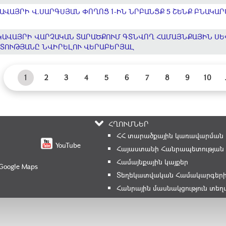
ՎԱՅՐԻ Վ.ՍԱՐԳՍՅԱՆ ՓՈՂՈՑ 1-ԻՆ ՆՐԲԱՆՑՔ 5 ՇԵՆՔ ԲՆԱԿԱՐ
ԿԱՎԱՅՐԻ ՎԱՐՉԱԿԱՆ ՏԱՐԱԾՔՈՒՄ ԳՏՆՎՈՂ ՀԱՄԱՅՆՔԱՅԻՆ Ս
ՏՈՒԹՅԱՆԸ ՆՎԻՐԵԼՈՒ ՎԵՐԱԲԵՐՅԱԼ
1
2
3
4
5
6
7
8
9
10
ՀՂՈՒՄՆԵՐ
ՀՀ տարածքային կառավարման և
YouTube
Հայաստանի Հանրապետության 
Համայնքային կայքեր
 Google Maps
Տեղեկատվական Համակարգեր
Հանրային մասնակցություն տե