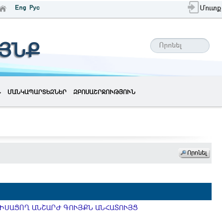
Մուտք
ԱՅՆՔ
ՄԱՆԿԱՊԱՐՏԵԶՆԵՐ
ԶԲՈՍԱՇՐՋՈՒԹՅՈՒՆ
ԻՍԱՑՈՂ ԱՆՇԱՐԺ ԳՈՒՅՔՆ ԱՆՀԱՏՈՒՅՑ