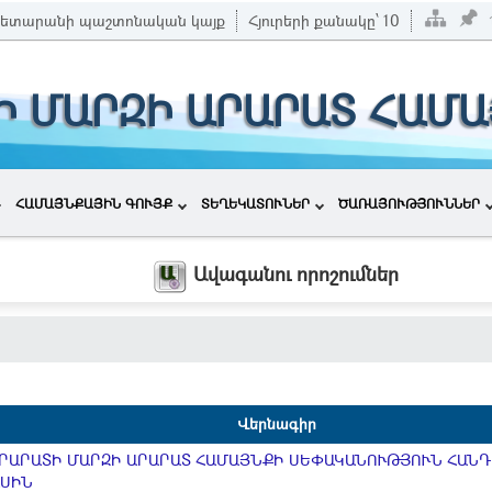
ետարանի պաշտոնական կայք
Հյուրերի քանակը՝
10
Ի ՄԱՐԶԻ ԱՐԱՐԱՏ ՀԱՄ
ՀԱՄԱՅՆՔԱՅԻՆ ԳՈՒՅՔ
ՏԵՂԵԿԱՏՈՒՆԵՐ
ԾԱՌԱՅՈՒԹՅՈՒՆՆԵՐ
Ավագանու որոշումներ
Վերնագիր
ՐԱՐԱՏԻ ՄԱՐԶԻ ԱՐԱՐԱՏ ՀԱՄԱՅՆՔԻ ՍԵՓԱԿԱՆՈՒԹՅՈՒՆ ՀԱՆԴ
ԱՍԻՆ