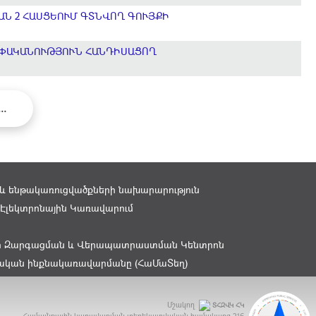
ԱՆ 2 ՀԱՍՑԵՈՒՄ ԳՏՆՎՈՂ ԳՈՒՅՔԻ
ԵՓԱԿԱՆՈՒԹՅՈՒՆ ՀԱՆԴԻՍԱՑՈՂ
...
 ենթակառուցվածքների նախարարություն
Էլեկտրոնային Կառավարում
ի Զարգացման և Վերապատրաստման Կենտրոն
ղական ինքնակառավարմանը (ՀաՄաՏեղ)
Մշակող
ՏՀԶՎԿ ՀԿ