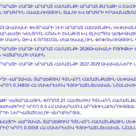
ԱՐԱՏԻ ՄԱՐԶԻ ԱՐԱՐԱՏ ՀԱՄԱՅՆՔԻ ԱՐԱՐԱՏ ՔԱՂԱՔԻ Ս.ՇԱՀՈՒՄ
 ԾՐԱԳՐԻՆ ՀԱՎԱՆՈՒԹՅՈՒՆ ՏԱԼՈՒ ԵՎ ԾՐԱԳՐԻ ԻՐԱԿԱՆԱՑՄԱ
023 ԹՎԱԿԱՆԻ ՓԵՏՐՎԱՐԻ 14-Ի ԱՐԱՐԱՏ ՀԱՄԱՅՆՔԻՆ ՍԵՓԱԿԱ
 ԱՐՎԵՍՏԻ ԿԵՆՏՐՈՆ ՀՈԱԿ-Ի ՇԵՆՔՒՑ ԵՎ ՕԼԻՄՊՈՍ ԱՄՖԻԹԱՏ
Ւ ՄԱՍԻՆ ԹԻՎ 6 ՈՐՈՇՄԱՆ ՄԵՋ ԾԱՎԱԼՈՒՆ ՓՈՓՈԽՈՒԹՅՈՒՆ 
ՐԱՐԱՏԻ ՄԱՐԶԻ ԱՐԱՐԱՏ ՀԱՄԱՅՆՔԻ 2026ԹՎԱԿԱՆԻ ԲՅՈՒՋԵԻ
 ԿԱՏԱՐԵԼՈՒ ՄԱՍԻՆ
ՐԱՐԱՏԻ ՄԱՐԶԻ ԱՐԱՐԱՏ ՀԱՄԱՅՆՔԻ 2027-2029 ԹՎԱԿԱՆՆԵՐԻ
ՂԻ ՎԱՐՉԱԿԱՆ ՏԱՐԱԾՔՈՒՄ ԳՏՆՎՈՂ ՀԱՄԱՅՆՔԱՅԻՆ ՍԵՓԱԿԱՆՈ
ԿՐՈՂ 0.34855 ՀԱ ՄԱԿԵՐԵՍՈՎ ԳՅՈՒՂԱՏՆՏԵՍԱԿԱՆ ՆՇԱՆԱԿՈ
ԱՔԻ ԿԱՅԱՐԱՆԱՅԻՆ ՓՈՂՈՑ 2/1 ՀԱՍՑԵՈՒՄ ԳՏՆՎՈՂ ՀԱՄԱՅՆ
Ն ԾԱԾԿԱԳՐԻԸ ԿՐՈՂ 0.5 ՀԱ ՄԱԿԵՐԵՍՈՎ ԱՐԴՅՈՒՆԱԲԵՐՈՒԹՅ
ՒՐԴԻ ՆԵՐԿԱՅԱՑՆԵԼՈՒ ՎԵՐԱԲԵՐՅԱԼ
ԱՎԱՅՐԻ ՎԱՐՉԱԿԱՆ ՏԱՐԱԾՔՈՒՄ ԳՏՆՎՈՂ ՀԱՄԱՅՆՔԱՅԻՆ ՍԵՓԱ
ԳՐԻԸ ԿՐՈՂ 0.0058 ՀԱ ՄԱԿԵՐԵՍՈՎ ԳՅՈՒՂԱՏՆՏԵՍԱԿԱՆ ՆՇԱ