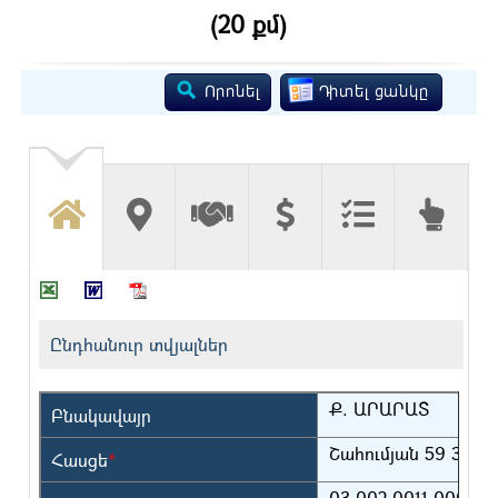
(20 քմ)
Ընդհանուր տվյալներ
Ք. ԱՐԱՐԱՏ
Բնակավայր
Շահումյան 59 3/1
Հասցե
*
03-002-0011-0001