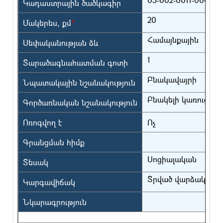
Կադաստրային ծածկագիր
20
Մակերես, քմ
*
Համայնքային
Սեփականության ձև
1
Տարածագնահատման գոտի
Բնակավայրի
Նպատակային նշանակություն
Բնակելի կառուցա
Գործառնական նշանակություն
Ոռոգվող է
Ոչ
Գրանցման հիմք
Սոցիալական
Տեսակ
Տրված վարձակալու
Կարգավիճակ
Նկարագրություն