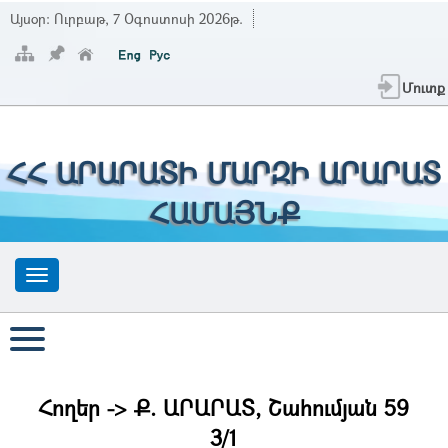
Այսօր:
Ուրբաթ, 7 Օգոստոսի 2026թ.
Մուտք
ՀՀ ԱՐԱՐԱՏԻ ՄԱՐԶԻ ԱՐԱՐԱՏ
ՀԱՄԱՅՆՔ
Հողեր -> Ք. ԱՐԱՐԱՏ, Շահումյան 59
3/1